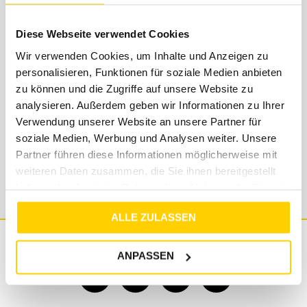
Support
Diese Webseite verwendet Cookies
Solltest du Fragen, Anregungen oder Beschwerden
Wir verwenden Cookies, um Inhalte und Anzeigen zu
haben, dann schreibe uns einfach eine Mail an
personalisieren, Funktionen für soziale Medien anbieten
shop@tara-m.de
. Unser Support-Team steht dir
zu können und die Zugriffe auf unsere Website zu
kostenlos mit Rat und Tat zur Seite. Wir geben uns
analysieren. Außerdem geben wir Informationen zu Ihrer
Mühe, dass eure Anfragen innerhalb von 48
Verwendung unserer Website an unsere Partner für
Stunden beantwortet werden - wenn es einmal
soziale Medien, Werbung und Analysen weiter. Unsere
länger dauern sollte, bitten wir um Verständnis.
Partner führen diese Informationen möglicherweise mit
weiteren Daten zusammen, die Sie ihnen bereitgestellt
haben oder die sie im Rahmen Ihrer Nutzung der Dienste
gesammelt haben.
ALLE ZULASSEN
FOLLOW US
ANPASSEN