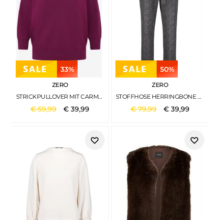
33%
50%
ZERO
ZERO
STRICKPULLOVER MIT CARMENAUSSCHNITT MAGENTA PURPLE
STOFFHOSE HERRINGBONE MIT BINDEGÜRTEL 28 INCH BLACKCREAM
€
59
,
99
€
39
,
99
€
79
,
99
€
39
,
99