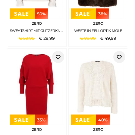
50%
38%
ZERO
ZERO
SWEATSHIRT MIT GLITZERKNOPF EGGNOG
WESTE IN FELLOPTIK MOLE
€
59
,
99
€
29
,
99
€
79
,
99
€
49
,
99
33%
40%
ZERO
ZERO