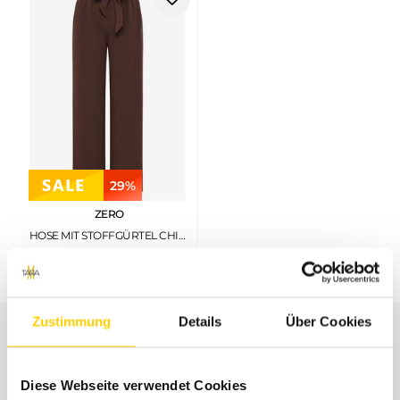
29%
ZERO
HOSE MIT STOFFGÜRTEL CHICORY COFFEE
€
69
,
99
€
49
,
99
Zustimmung
Details
Über Cookies
UNSER SERVICE
Diese Webseite verwendet Cookies