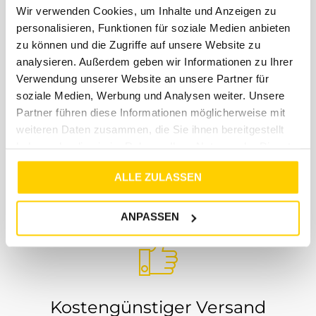
Wir verwenden Cookies, um Inhalte und Anzeigen zu
personalisieren, Funktionen für soziale Medien anbieten
zu können und die Zugriffe auf unsere Website zu
analysieren. Außerdem geben wir Informationen zu Ihrer
Verwendung unserer Website an unsere Partner für
soziale Medien, Werbung und Analysen weiter. Unsere
Schneller Versand
Partner führen diese Informationen möglicherweise mit
weiteren Daten zusammen, die Sie ihnen bereitgestellt
haben oder die sie im Rahmen Ihrer Nutzung der Dienste
Wir versenden innerhalb von 3-5 Werktagen per
DHL. Mit der Versandbestätigung erhältst du von
gesammelt haben.
ALLE ZULASSEN
uns einen DHL Tracking Link, so dass du immer ganz
genau weißt, wo dein Paket ist und wann es bei dir
eintrifft
ANPASSEN
Kostengünstiger Versand