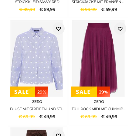
STRICKKLEID SAVVY RED
STRICKJACKE MIT FRANSEN CREAMWHITE
€
89
,
99
€
59
,
99
€
99
,
99
€
59
,
99
29%
29%
ZERO
ZERO
BLUSE MIT STREIFEN UND STICKEREI BLUEWHITE
TÜLLROCK MIDI MIT GUMMIBUND MAGENTA PURPLE
€
69
,
99
€
49
,
99
€
69
,
99
€
49
,
99