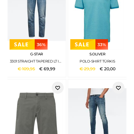
36%
33%
G-STAR
S.OLIVER
3301 STRAIGHT TAPERED LT INDIGO AGED
POLO-SHIRT TÜRKIS
€
109
,
95
€
69
,
99
€
29
,
99
€
20
,
00