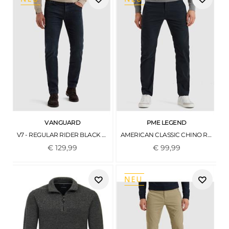
VANGUARD
PME LEGEND
V7 - REGULAR RIDER BLACK GREY COMFORT
AMERICAN CLASSIC CHINO RELAXED FIT SALUTE
€
129
,
99
€
99
,
99