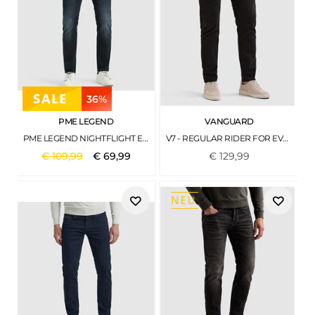
36%
PME LEGEND
VANGUARD
PME LEGEND NIGHTFLIGHT EARTH BLUE JEANS
V7 - REGULAR RIDER FOR EVER BLACK
€
109
,
99
€
69
,
99
€
129
,
99