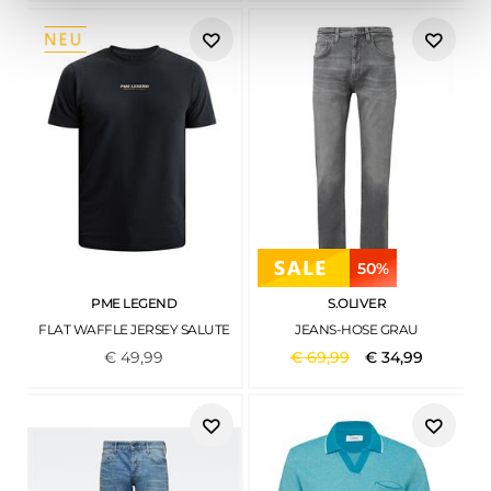
50%
PME LEGEND
S.OLIVER
FLAT WAFFLE JERSEY SALUTE
JEANS-HOSE GRAU
€
49
,
99
€
69
,
99
€
34
,
99