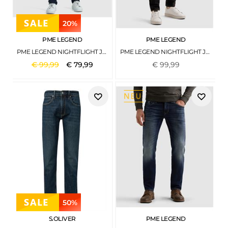
20%
PME LEGEND
PME LEGEND
PME LEGEND NIGHTFLIGHT JEANS DARK CLEAN BLUE
PME LEGEND NIGHTFLIGHT JEANS ONYX DARK GREY
€
99
,
99
€
79
,
99
€
99
,
99
50%
S.OLIVER
PME LEGEND