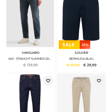
25%
VANGUARD
S.OLIVER
V40 - STRAIGHT SUMMER GREY COMFORT
BERMUDA BLAU
€
139
,
99
€
39
,
99
€
29
,
99