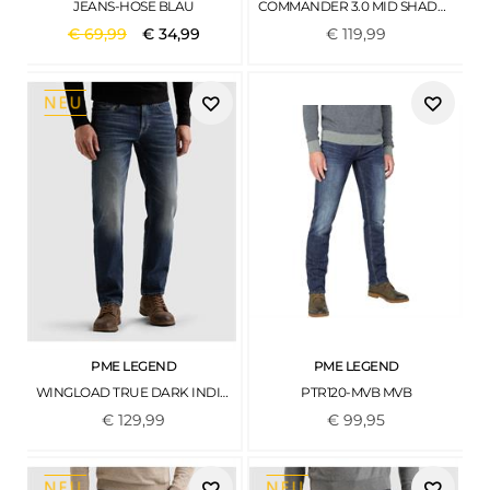
JEANS-HOSE BLAU
COMMANDER 3.0 MID SHADE BLUE
€
69
,
99
€
34
,
99
€
119
,
99
PME LEGEND
PME LEGEND
WINGLOAD TRUE DARK INDIGO
PTR120-MVB MVB
€
129
,
99
€
99
,
95