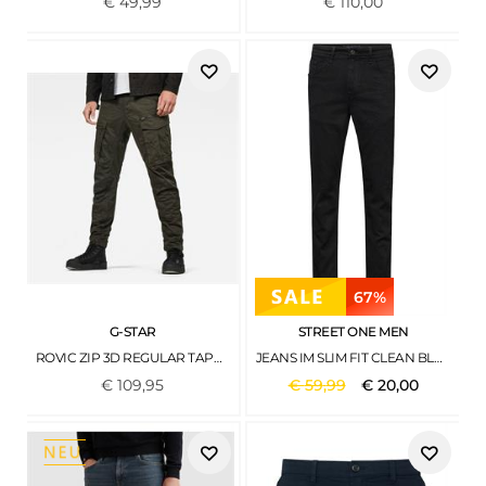
€
49
,
99
€
110
,
00
67%
G-STAR
STREET ONE MEN
ROVIC ZIP 3D REGULAR TAPERED ASFALT
JEANS IM SLIM FIT CLEAN BLACK
€
109
,
95
€
59
,
99
€
20
,
00