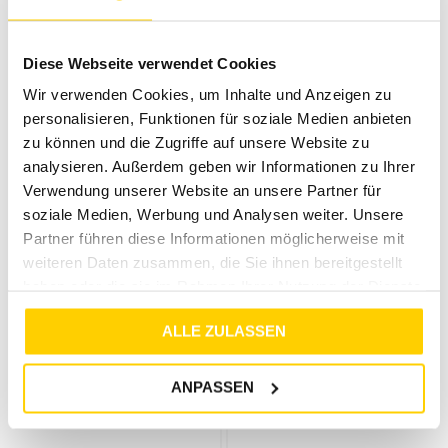
CASAMODA
CASAMODA
CHINO BERMUDA CHRIS BLAU
CHINO BERMUDA CHRIS BEIGE
Diese Webseite verwendet Cookies
€
49
,
99
€
49
,
99
Wir verwenden Cookies, um Inhalte und Anzeigen zu
personalisieren, Funktionen für soziale Medien anbieten
zu können und die Zugriffe auf unsere Website zu
analysieren. Außerdem geben wir Informationen zu Ihrer
Verwendung unserer Website an unsere Partner für
soziale Medien, Werbung und Analysen weiter. Unsere
Partner führen diese Informationen möglicherweise mit
weiteren Daten zusammen, die Sie ihnen bereitgestellt
haben oder die sie im Rahmen Ihrer Nutzung der Dienste
gesammelt haben.
ALLE ZULASSEN
33%
S.OLIVER
CASAMODA
ANPASSEN
POLO-SHIRT CREME
SWEATJACKE MIT KAPUZE TÜRKIS
€
29
,
99
€
20
,
00
Von
€
79
,
99