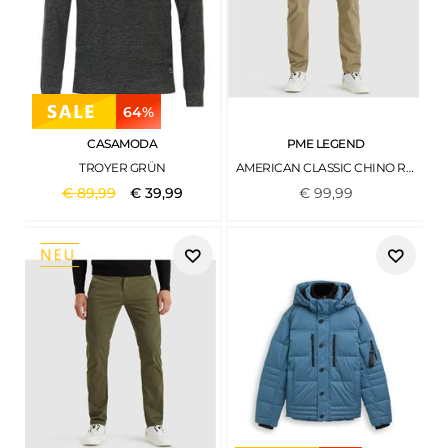
64%
CASAMODA
PME LEGEND
TROYER GRÜN
AMERICAN CLASSIC CHINO RELAXED FIT ELMWOOD
€
89
,
99
€
39
,
99
€
99
,
99