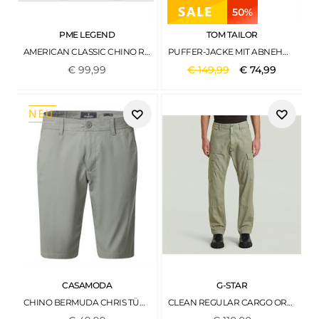
50%
PME LEGEND
TOM TAILOR
AMERICAN CLASSIC CHINO RELAXED FIT IVY GREENS
PUFFER-JACKE MIT ABNEHMBARER KAPUZE REAL TEAL BLUE
€
99
,
99
€
149
,
99
€
74
,
99
CASAMODA
G-STAR
CHINO BERMUDA CHRIS TÜRKIS
CLEAN REGULAR CARGO ORPHUS GD