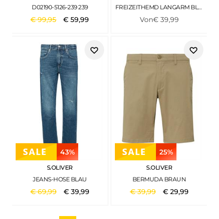
D02190-5126-239 239
FREIZEITHEMD LANGARM BLAU
€
99
,
95
€
59
,
99
Von
€
39
,
99
43%
25%
S.OLIVER
S.OLIVER
JEANS-HOSE BLAU
BERMUDA BRAUN
€
69
,
99
€
39
,
99
€
39
,
99
€
29
,
99