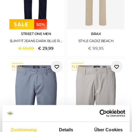
50%
STREET ONE MEN
BRAX
SLIM FIT JEANS DARK BLUE RINSED WASH
STYLE CADIZ BEACH
€
59
,
99
€
29
,
99
€
99
,
95
Zustimmung
Details
Über Cookies