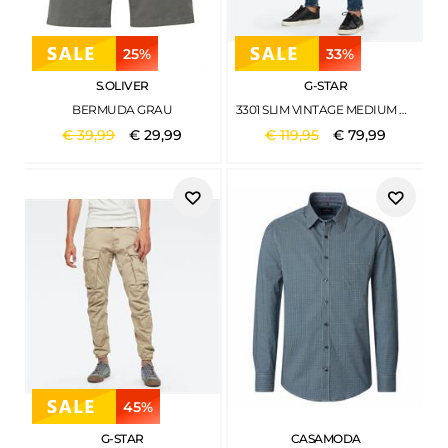
25%
33%
S.OLIVER
G-STAR
BERMUDA GRAU
3301 SLIM VINTAGE MEDIUM AGED
€
39
,
99
€
29
,
99
€
119
,
95
€
79
,
99
45%
G-STAR
CASAMODA