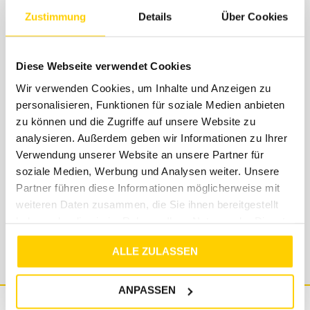
Zustimmung
Details
Über Cookies
Diese Webseite verwendet Cookies
Support
Wir verwenden Cookies, um Inhalte und Anzeigen zu
personalisieren, Funktionen für soziale Medien anbieten
Solltest du Fragen, Anregungen oder Beschwerden
zu können und die Zugriffe auf unsere Website zu
haben, dann schreibe uns einfach eine Mail an
analysieren. Außerdem geben wir Informationen zu Ihrer
shop@tara-m.de
. Unser Support-Team steht dir
Verwendung unserer Website an unsere Partner für
kostenlos mit Rat und Tat zur Seite. Wir geben uns
soziale Medien, Werbung und Analysen weiter. Unsere
Mühe, dass eure Anfragen innerhalb von 48
Partner führen diese Informationen möglicherweise mit
Stunden beantwortet werden - wenn es einmal
weiteren Daten zusammen, die Sie ihnen bereitgestellt
länger dauern sollte, bitten wir um Verständnis.
haben oder die sie im Rahmen Ihrer Nutzung der Dienste
gesammelt haben.
ALLE ZULASSEN
ANPASSEN