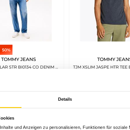
50%
TOMMY JEANS
TOMMY JEAN
OTIS REGULAR STR BI0134 CO DENIM MEDIUM
€
99
,
90
€
49
,
99
€
29
,
90
Details
Cookies
nhalte und Anzeigen zu personalisieren, Funktionen für soziale