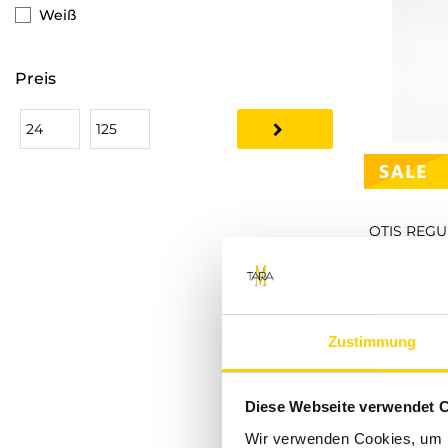
Weiß
Marc O'Polo
Khujo
Preis
Gipsy
PME Legend
Jack & Jones
Only & Sons
ETERNA
Calvin Klein Jeans
Chasin'
Zustimmung
Calvin Klein
VENTI
Diese Webseite verwendet 
Wir verwenden Cookies, um I
Vanguard