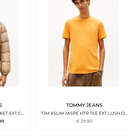
S
TOMMY JEANS
TJM ESSENTIAL DOWN JACKET EXT COASTAL TAUPE
TJM XSLIM JASPE HTR TEE EXT LUSH ORANGE HTR
99
€
29
,
90