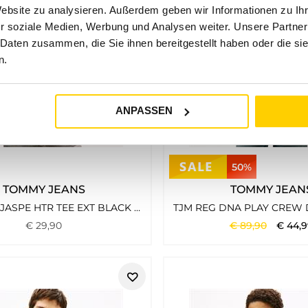
Website zu analysieren. Außerdem geben wir Informationen zu I
r soziale Medien, Werbung und Analysen weiter. Unsere Partner
 Daten zusammen, die Sie ihnen bereitgestellt haben oder die s
n.
ANPASSEN
50%
TOMMY JEANS
TOMMY JEAN
TJM XSLIM JASPE HTR TEE EXT BLACK HTR
€
29
,
90
€
89
,
90
€
44
,
9