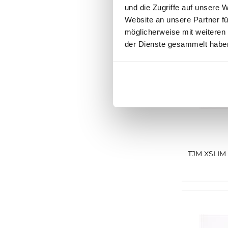
und die Zugriffe auf unsere 
Digel
Website an unsere Partner fü
möglicherweise mit weiteren
Mazine
der Dienste gesammelt habe
Colours & Sons
Urban Classics
UNA Klünemann
Miracle of Denim
Carlo Colucci
EDC Men