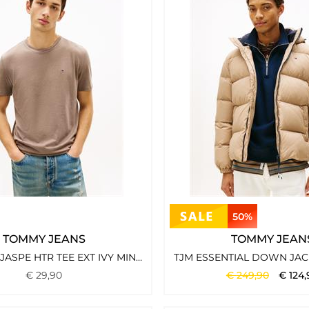
50%
TOMMY JEANS
TOMMY JEAN
TJM XSLIM JASPE HTR TEE EXT IVY MINK HTR
€
29
,
90
€
249
,
90
€
124
,