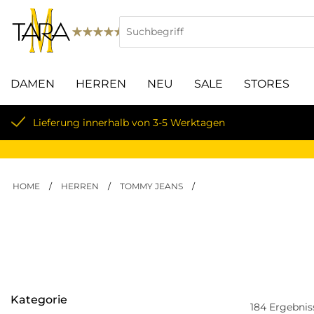
DAMEN
HERREN
NEU
SALE
STORES
Lieferung innerhalb von 3-5 Werktagen
HOME
/
HERREN
/
TOMMY JEANS
/
Kategorie
184
Ergebnis