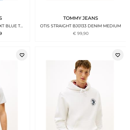
S
TOMMY JEANS
TJM REG S FLAG HOODIE EXT BLUE TWILIGHT
OTIS STRAIGHT BJ0133 DENIM MEDIUM
9
€
99
,
90