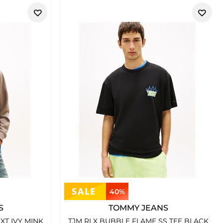
40%
S
TOMMY JEANS
XT IVY MINK
TJM RLX BUBBLE FLAME SS TEE BLACK