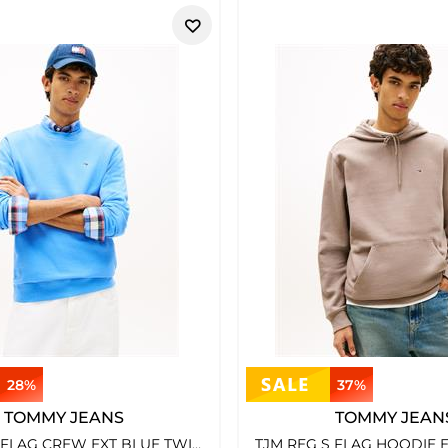
28%
37%
TOMMY JEANS
TOMMY JEAN
TJM REG S FLAG CREW EXT BLUE TWILIGHT
TJM REG S FLAG HOODIE E