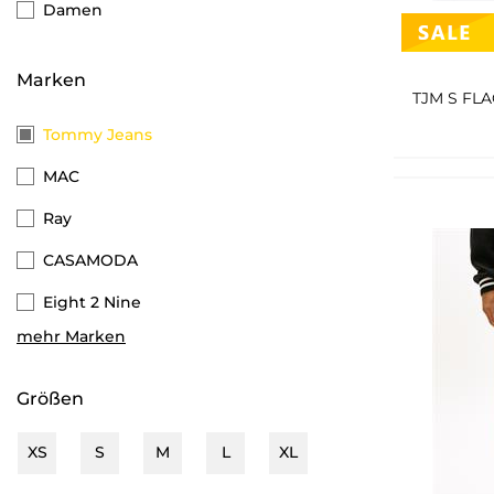
Damen
Marken
TJM S FL
Tommy Jeans
MAC
Ray
CASAMODA
Eight 2 Nine
mehr Marken
s.Oliver
Street One Men
Größen
Camel Active
XS
S
M
L
XL
Scotch & Soda