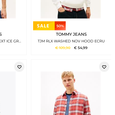
50%
S
TOMMY JEANS
TJM XSLIM JASPE HTR TEE EXT ICE GREY HEATHER
TJM RLX WASHED NOV HOOD ECRU
€
109
,
90
€
54
,
99