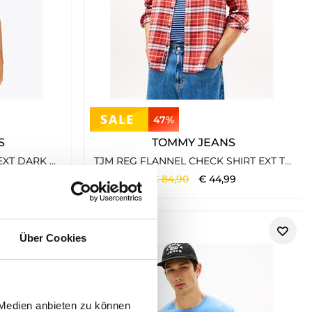
47%
S
TOMMY JEANS
TJM XSLIM JASPE HTR TEE EXT DARK NIGHT NAVY HTR
TJM REG FLANNEL CHECK SHIRT EXT TERRACOTTA RED-BIG CHECK
€
84
,
90
€
44
,
99
Über Cookies
 Medien anbieten zu können