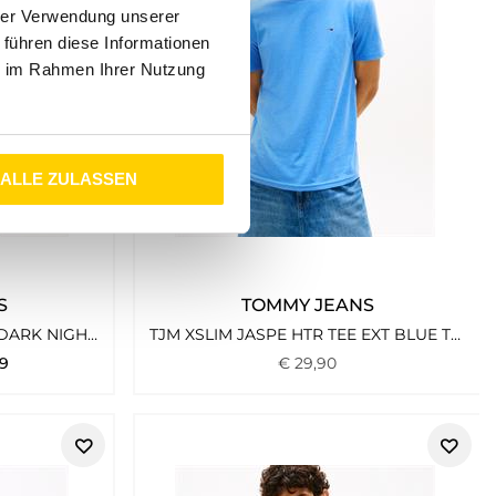
hrer Verwendung unserer
 führen diese Informationen
ie im Rahmen Ihrer Nutzung
ALLE ZULASSEN
S
TOMMY JEANS
TJM REG DNA PLAY CREW DARK NIGHT NAVY
TJM XSLIM JASPE HTR TEE EXT BLUE TWILIGHT HTR
9
€
29
,
90