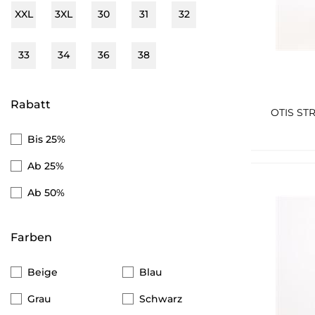
G-star Raw
XXL
3XL
30
31
32
Tom Tailor
33
34
36
38
Marc O'Polo Denim
Selected
Rabatt
OTIS ST
QS
Bis 25%
Lerros
Ab 25%
Esprit
Ab 50%
Tommy Hilfiger
Brax
Farben
Gant
Beige
Blau
s.Oliver Black Label
Grau
Schwarz
Tom Tailor Denim