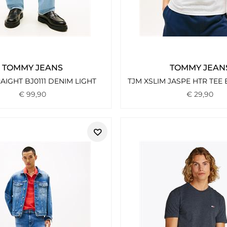
TOMMY JEANS
TOMMY JEAN
RAIGHT BJ0111 DENIM LIGHT
€
99
,
90
€
29
,
90