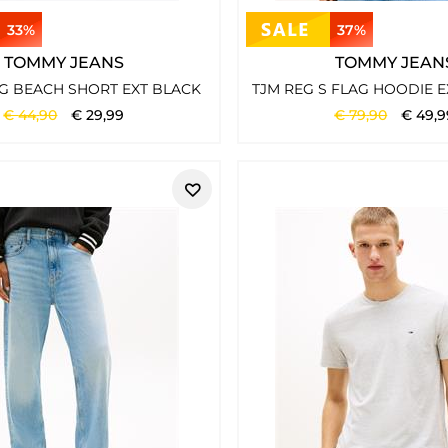
33%
37%
TOMMY JEANS
TOMMY JEAN
AG BEACH SHORT EXT BLACK
€
44
,
90
€
29
,
99
€
79
,
90
€
49
,
9