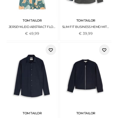
TOM TAILOR
TOM TAILOR
JERSEYKLEID ABSTRACT FLOWER PRINT
SLIM FIT BUSINESS HEMD MIT STRETCH DARKEST OLIVE
€
49
,
99
€
39
,
99
TOM TAILOR
TOM TAILOR