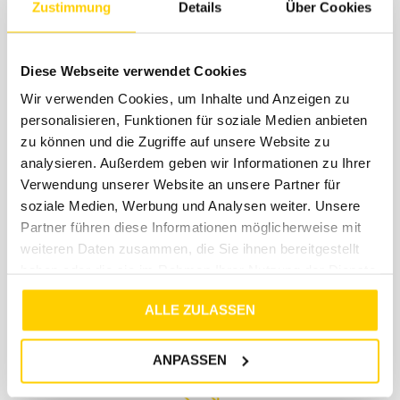
Zustimmung
Details
Über Cookies
genau weißt, wo dein Paket ist und wann es bei dir
eintrifft
Diese Webseite verwendet Cookies
Wir verwenden Cookies, um Inhalte und Anzeigen zu
personalisieren, Funktionen für soziale Medien anbieten
zu können und die Zugriffe auf unsere Website zu
Kostengünstiger Versand
analysieren. Außerdem geben wir Informationen zu Ihrer
Verwendung unserer Website an unsere Partner für
soziale Medien, Werbung und Analysen weiter. Unsere
Den größten Teil der Versandkosten übernehmen
Partner führen diese Informationen möglicherweise mit
wir für dich. Einen kleinen Anteil von 4,99€
berechnen wir dir einmalig pro Bestellung für
weiteren Daten zusammen, die Sie ihnen bereitgestellt
angefallene Porto- und Verpackungskosten. Der
haben oder die sie im Rahmen Ihrer Nutzung der Dienste
Rückversand im Falle einer Retoure ist immer
gesammelt haben.
kostenlos. Jeder Bestellung legen wir ein
ALLE ZULASSEN
kostenloses Retourenlabel von DHL bei. ( Innerhalb
DE )
ANPASSEN