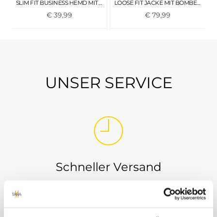
SLIM FIT BUSINESS HEMD MIT STRETCH SKY CAPTAIN BLUE
LOOSE FIT JACKE MIT BOMBERKRAGEN SKY CAPTAIN BLUE
€
39
,
99
€
79
,
99
UNSER SERVICE
Schneller Versand
Wir versenden innerhalb von 3-5 Werktagen per
DHL. Mit der Versandbestätigung erhältst du von
uns einen DHL Tracking Link, so dass du immer ganz