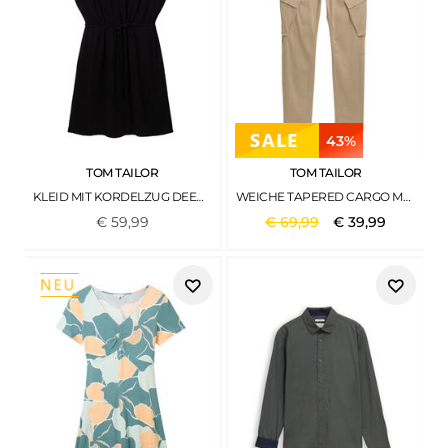
43%
TOM TAILOR
TOM TAILOR
KLEID MIT KORDELZUG DEEP BLACK
WEICHE TAPERED CARGO MOUNTAIN TAUPE
€
59
,
99
€
69
,
99
€
39
,
99