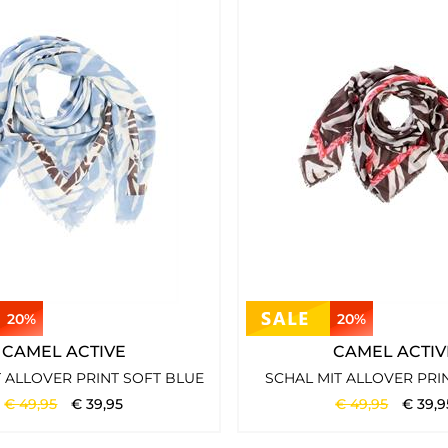
20%
20%
CAMEL ACTIVE
CAMEL ACTIV
T ALLOVER PRINT SOFT BLUE
SCHAL MIT ALLOVER PR
€
49
,
95
€
39
,
95
€
49
,
95
€
39
,
9