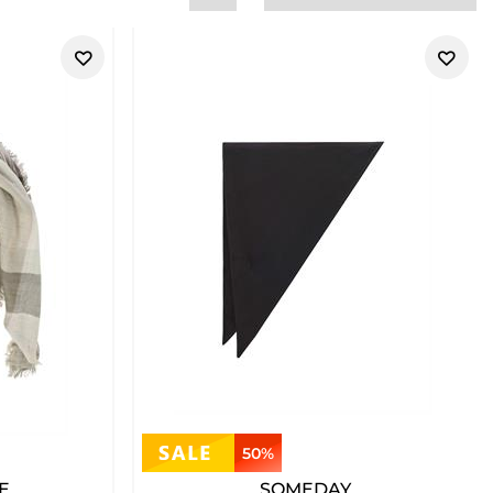
50%
E
SOMEDAY