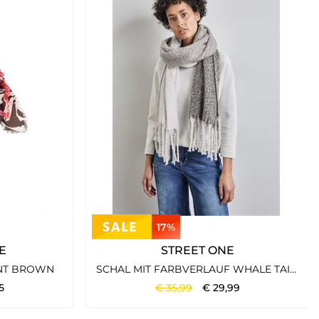
17%
E
STREET ONE
INT BROWN
SCHAL MIT FARBVERLAUF WHALE TAIL GREY
5
€
35
,
99
€
29
,
99