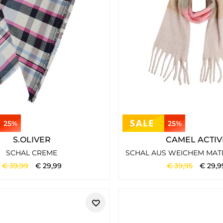
25%
25%
S.OLIVER
CAMEL ACTIV
SCHAL CREME
€
39
,
99
€
29
,
99
€
39
,
95
€
29
,
9