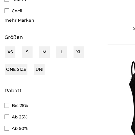
Cecil
mehr Marken
Eight 2 Nine
Vero Moda
Größen
s.Oliver
XS
S
M
L
XL
Wellensteyn
Street One
ONE SIZE
UNI
Ragwear
Rabatt
Someday
s.Oliver Black Label
Bis 25%
Ab 25%
Ab 50%