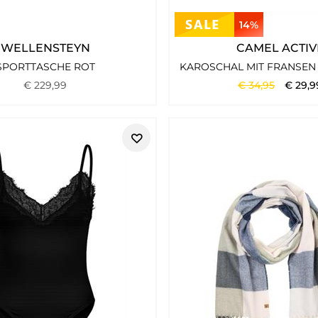
14%
WELLENSTEYN
CAMEL ACTIV
SPORTTASCHE ROT
KAROSCHAL MIT FRANSEN 
€
229
,
99
€
34
,
95
€
29
,
9