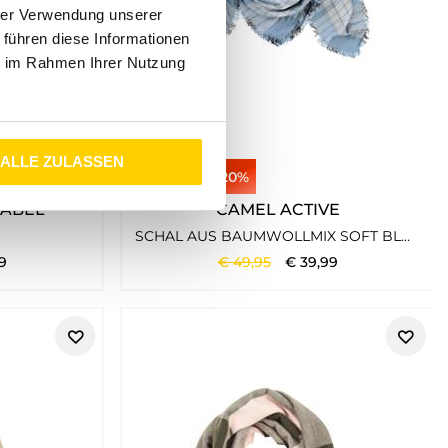
hrer Verwendung unserer
 führen diese Informationen
ie im Rahmen Ihrer Nutzung
ALLE ZULASSEN
20%
LABEL
CAMEL ACTIVE
SCHAL AUS BAUMWOLLMIX SOFT BLUE
9
€
49
,
95
€
39
,
99