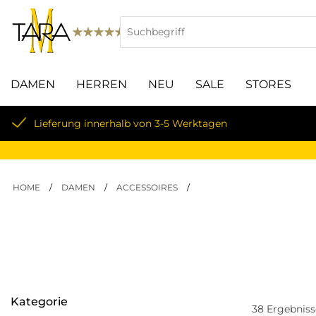
DAMEN
HERREN
NEU
SALE
STORES
Lieferung innerhalb von 3-5 Werktagen
HOME
/
DAMEN
/
ACCESSOIRES
/
Kategorie
38
Ergebniss