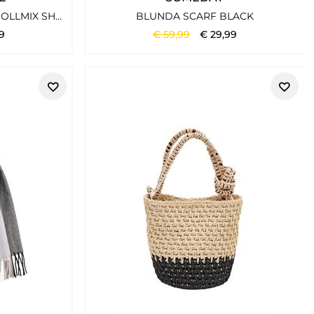
SCHAL AUS EINEM BAUMWOLLMIX SHADOW KHAKI
BLUNDA SCARF BLACK
9
€
59
,
99
€
29
,
99