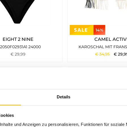
14%
EIGHT 2 NINE
CAMEL ACTIV
2050F02931A1 24000
KAROSCHAL MIT FRAN
€
29
,
99
€
34
,
95
€
29
,
9
Details
Cookies
nhalte und Anzeigen zu personalisieren, Funktionen für soziale