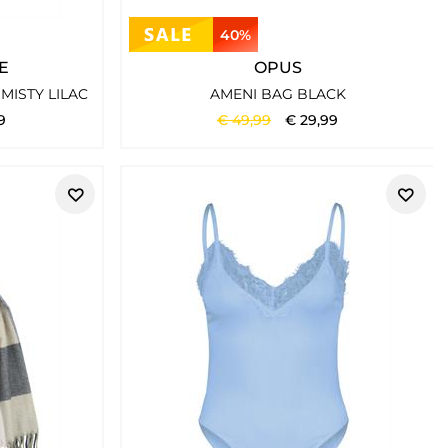
40%
E
OPUS
MISTY LILAC
AMENI BAG BLACK
9
€
49
,
99
€
29
,
99