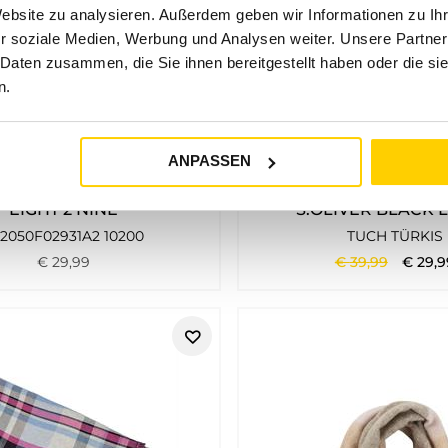
Website zu analysieren. Außerdem geben wir Informationen zu I
r soziale Medien, Werbung und Analysen weiter. Unsere Partner
 Daten zusammen, die Sie ihnen bereitgestellt haben oder die s
n.
ANPASSEN
25%
EIGHT 2 NINE
S.OLIVER BLACK 
2050F02931A2 10200
TUCH TÜRKIS
€
29
,
99
€
39
,
99
€
29
,
9