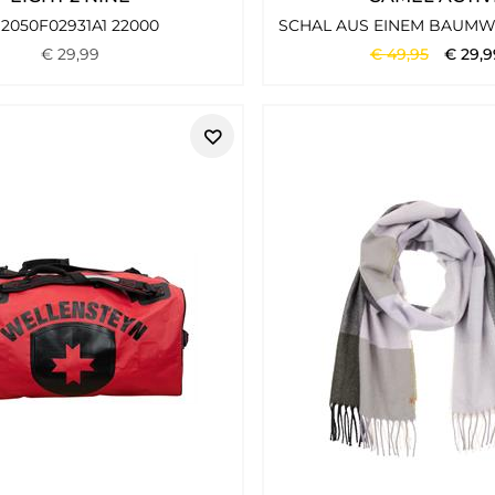
2050F02931A1 22000
€
29
,
99
€
49
,
95
€
29
,
9