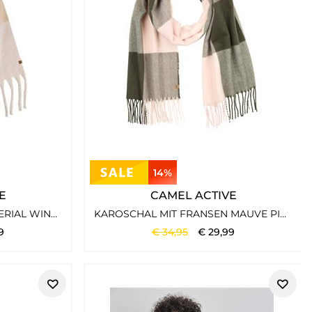
14%
E
CAMEL ACTIVE
SCHAL AUS WEICHEM MATERIAL WINTER BERRY
KAROSCHAL MIT FRANSEN MAUVE PINK
9
€
34
,
95
€
29
,
99