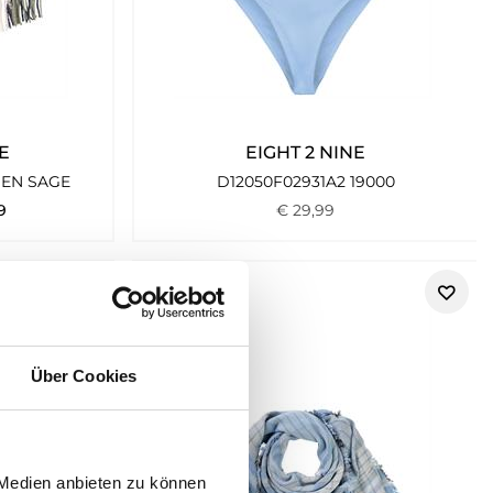
E
EIGHT 2 NINE
SEN SAGE
D12050F02931A2 19000
9
€
29
,
99
Über Cookies
 Medien anbieten zu können