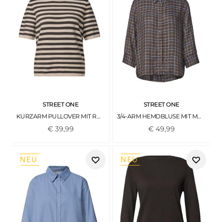
STREET ONE
STREET ONE
KURZARM PULLOVER MIT RUNDHALS UND STREIFEN CLAY SAND MEL.
3/4-ARM HEMDBLUSE MIT MUSTER SILK BROWN
€
39
,
99
€
49
,
99