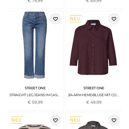
€
79
,
99
€
69
,
99
STREET ONE
STREET ONE
STRAIGHT LEG JEANS IM CASUAL FIT MIT TURN-UP MID BLUE AUTHENTIC WASHED
3/4 ARM HEMDBLUSE MIT CORDMIX RUSTIC ROUGE
€
59
,
99
€
49
,
99