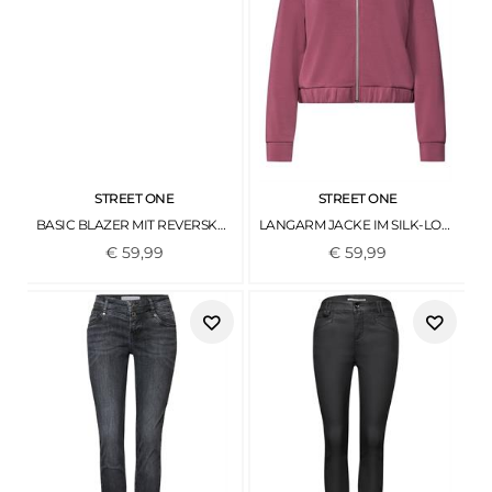
STREET ONE
STREET ONE
BASIC BLAZER MIT REVERSKRAGEN UND DESSIN BLACK
LANGARM JACKE IM SILK-LOOK MIT ZIPPER DARK CLOUDED BLUSH
€
59
,
99
€
59
,
99