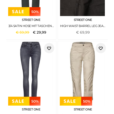
50%
STREET ONE
STREET ONE
3/4 SATIN HOSE MIT TASCHEN MARSHY GREEN
HIGH WAIST BARREL LEG JEANS IM LOOSE FIT BROWN WASHED
€
59
,
99
€
29
,
99
€
69
,
99
50%
50%
STREET ONE
STREET ONE