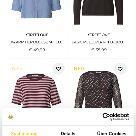
STREET ONE
STREET ONE
3/4 ARM HEMDBLUSE MIT CORDMIX NORTHERN BLUE
BASIC PULLOVER MIT U-BOOT-AUSSCHNITT BLACK COFFEE
€
49
,
99
€
35
,
99
Zustimmung
Details
Über Cookies