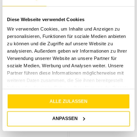
STREET ONE
STREET ONE
KURZARM PULLOVER MIT RUNDHALS UND STREIFEN RUSTIC ROUGE MEL.
3/4-ARM SHIRT AUS MESH MIT PRINT BLACK COFFEE
Diese Webseite verwendet Cookies
€
39
,
99
€
39
,
99
Wir verwenden Cookies, um Inhalte und Anzeigen zu
personalisieren, Funktionen für soziale Medien anbieten
zu können und die Zugriffe auf unsere Website zu
analysieren. Außerdem geben wir Informationen zu Ihrer
Verwendung unserer Website an unsere Partner für
soziale Medien, Werbung und Analysen weiter. Unsere
Partner führen diese Informationen möglicherweise mit
weiteren Daten zusammen, die Sie ihnen bereitgestellt
haben oder die sie im Rahmen Ihrer Nutzung der Dienste
gesammelt haben.
ALLE ZULASSEN
STREET ONE
STREET ONE
ANPASSEN
BASIC PULLOVER MIT U-BOOT-AUSSCHNITT RUSTIC ROUGE
BASIC PULLOVER MIT U-BOOT-AUSSCHNITT VINTAGE BLUSH MEL.
€
35
,
99
€
35
,
99