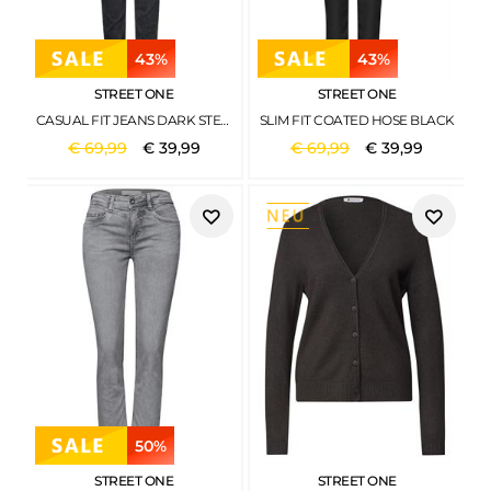
43%
43%
STREET ONE
STREET ONE
CASUAL FIT JEANS DARK STEEL GREY WASHED
SLIM FIT COATED HOSE BLACK
€
69
,
99
€
39
,
99
€
69
,
99
€
39
,
99
50%
STREET ONE
STREET ONE