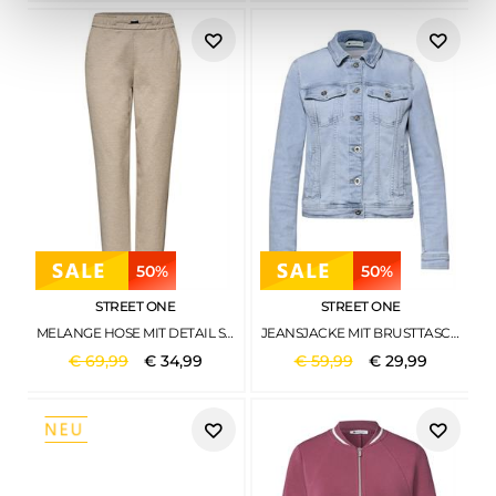
50%
50%
STREET ONE
STREET ONE
MELANGE HOSE MIT DETAIL SANDED BEIGE MEL.
JEANSJACKE MIT BRUSTTASCHEN UND KNÖPFEN LIGHT BLUE WASHED
€
69
,
99
€
34
,
99
€
59
,
99
€
29
,
99