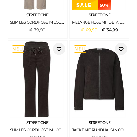
50%
STREET ONE
STREET ONE
SLIM LEG CORDHOSE IM LOOSE FIT FADING SAND
MELANGE HOSE MIT DETAIL DARKEST BROWN MEL.
€
79
,
99
€
69
,
99
€
34
,
99
STREET ONE
STREET ONE
SLIM LEG CORDHOSE IM LOOSE FIT BLACK COFFEE
JACKE MIT RUNDHALS IN CORD-OPTIK BLACK COFFEE