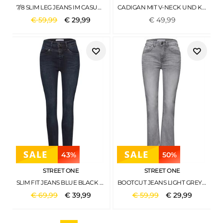
7/8 SLIM LEG JEANS IM CASUAL FIT LIGHT GREY RANDOM WASH
CADIGAN MIT V-NECK UND KNOPFLEISTE BLACK COFFEE MEL.
€
59
,
99
€
29
,
99
€
49
,
99
43%
50%
STREET ONE
STREET ONE
SLIM FIT JEANS BLUE BLACK WASHED
BOOTCUT JEANS LIGHT GREY WASHED
€
69
,
99
€
39
,
99
€
59
,
99
€
29
,
99