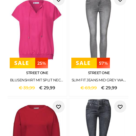
25%
57%
STREET ONE
STREET ONE
BLUSENSHIRT MIT SPLIT NECK UND SMOKDETAIL MAGENTA DREAM
SLIM FIT JEANS MID GREY WASHED
€
39
,
99
€
29
,
99
€
69
,
99
€
29
,
99