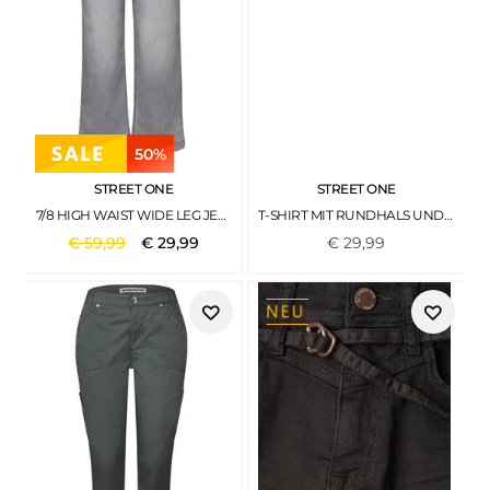
50%
STREET ONE
STREET ONE
7/8 HIGH WAIST WIDE LEG JEANS IM LOOSE FIT LIGHT GREY WASH
T-SHIRT MIT RUNDHALS UND KONTRASTDETAIL BLACK COFFEE
€
59
,
99
€
29
,
99
€
29
,
99