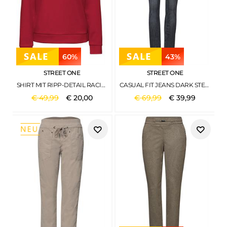
60%
43%
STREET ONE
STREET ONE
SHIRT MIT RIPP-DETAIL RACING RED MEL.
CASUAL FIT JEANS DARK STEEL GREY WASHED
€
49
,
99
€
20
,
00
€
69
,
99
€
39
,
99