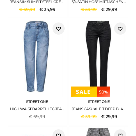
JEANS IM SLIM FIT STEEL GREY NET WASH
3/4 SATIN HOSE MIT TASCHEN BARLEY BEIGE
€
69
,
99
€
34
,
99
€
59
,
99
€
29
,
99
50%
STREET ONE
STREET ONE
HIGH WAIST BARREL LEG JEANS IM LOOSE FIT LIGHT BLUE WASH
JEANS CASUAL FIT DEEP BLACK WASH
€
69
,
99
€
59
,
99
€
29
,
99