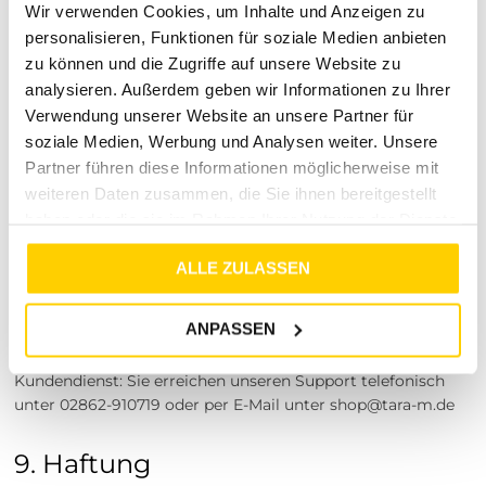
Wir verwenden Cookies, um Inhalte und Anzeigen zu
personalisieren, Funktionen für soziale Medien anbieten
8.1 Mängelhaftungsrecht
zu können und die Zugriffe auf unsere Website zu
analysieren. Außerdem geben wir Informationen zu Ihrer
Verwendung unserer Website an unsere Partner für
Es gilt das gesetzliche Mängelhaftungsrecht.
soziale Medien, Werbung und Analysen weiter. Unsere
Partner führen diese Informationen möglicherweise mit
8.2 Garantien und Kundendienst
weiteren Daten zusammen, die Sie ihnen bereitgestellt
haben oder die sie im Rahmen Ihrer Nutzung der Dienste
gesammelt haben.
Informationen zu gegebenenfalls geltenden zusätzlichen
ALLE ZULASSEN
Garantien und deren genaue Bedingungen finden Sie
jeweils beim Produkt und auf besonderen
Informationsseiten im Online-Shop.
ANPASSEN
Kundendienst: Sie erreichen unseren Support telefonisch
unter 02862-910719 oder per E-Mail unter
shop@tara-m.de
9. Haftung​​​​​​​