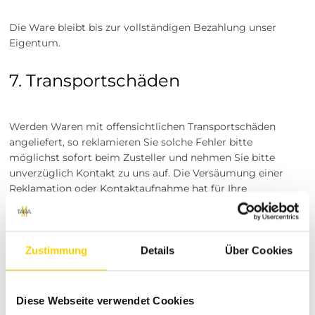
Die Ware bleibt bis zur vollständigen Bezahlung unser
Eigentum.
7. Transportschäden​​​​​​​
Werden Waren mit offensichtlichen Transportschäden
angeliefert, so reklamieren Sie solche Fehler bitte
möglichst sofort beim Zusteller und nehmen Sie bitte
unverzüglich Kontakt zu uns auf. Die Versäumung einer
Reklamation oder Kontaktaufnahme hat für Ihre
gesetzlichen Ansprüche und deren Durchsetzung,
insbesondere Ihre Gewährleistungsrechte, keinerlei
Konsequenzen. Sie helfen uns aber, unsere eigenen
Ansprüche gegenüber dem Frachtführer bzw. der
Zustimmung
Details
Über Cookies
Transportversicherung geltend machen zu können.
8. Gewährleistung und Garantien​​​​​​​
Diese Webseite verwendet Cookies