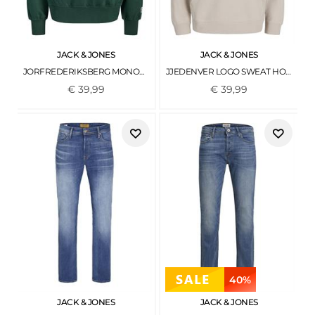
JACK & JONES
JACK & JONES
JORFREDERIKSBERG MONOGRAM SWEAT HOOD SN PINE GROVE
JJEDENVER LOGO SWEAT HOOD SN MOONBEAM
€
39
,
99
€
39
,
99
40%
JACK & JONES
JACK & JONES