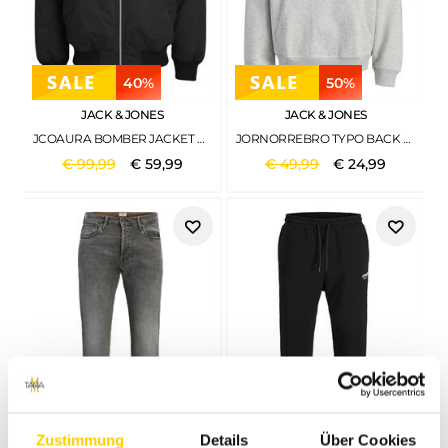
40%
50%
JACK & JONES
JACK & JONES
JCOAURA BOMBER JACKET BLACK
JORNORREBRO TYPO BACK SWEAT HOOD SN WHITE MELANGE
€
99
,
99
€
59
,
99
€
49
,
99
€
24
,
99
33%
Zustimmung
Details
Über Cookies