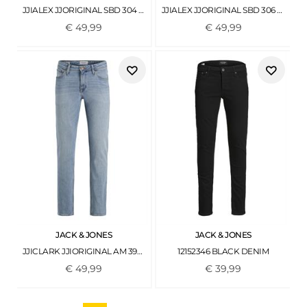
JJIALEX JJORIGINAL SBD 304 NOOS BLUE DENIM
JJIALEX JJORIGINAL SBD 306 NOOS BLACK DENIM
€
49
,
99
€
49
,
99
JACK & JONES
JACK & JONES
JJICLARK JJIORIGINAL AM 393 NOOS BLUE DENIM
12152346 BLACK DENIM
€
49
,
99
€
39
,
99