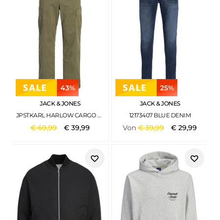
43%
25%
JACK & JONES
JACK & JONES
JPSTKARL HARLOW CARGO NOOS DUSTY OLIVE
12173407 BLUE DENIM
€
69
,
99
€
39
,
99
Von
€
39
,
99
€
29
,
99