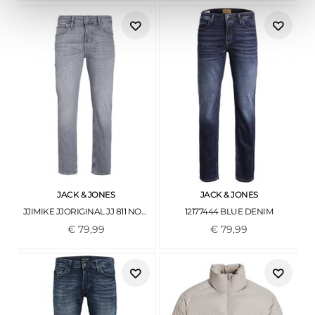
JACK & JONES
JACK & JONES
JJIMIKE JJORIGINAL JJ 811 NOOS GREY DENIM
12177444 BLUE DENIM
€
79
,
99
€
79
,
99