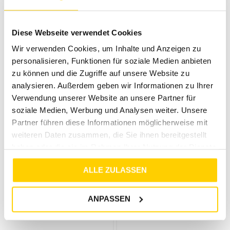
JACK & JONES
JACK & JONES
JJIMIKE JJWELLS JJ 058 NOOS BLUE DENIM
JPSTKANE SOHO SWEAT PANTS NOOS BLACK
Diese Webseite verwendet Cookies
€
89
,
99
€
59
,
99
€
34
,
99
Wir verwenden Cookies, um Inhalte und Anzeigen zu
personalisieren, Funktionen für soziale Medien anbieten
zu können und die Zugriffe auf unsere Website zu
analysieren. Außerdem geben wir Informationen zu Ihrer
Verwendung unserer Website an unsere Partner für
soziale Medien, Werbung und Analysen weiter. Unsere
Partner führen diese Informationen möglicherweise mit
weiteren Daten zusammen, die Sie ihnen bereitgestellt
haben oder die sie im Rahmen Ihrer Nutzung der Dienste
gesammelt haben.
ALLE ZULASSEN
JACK & JONES
JACK & JONES
ANPASSEN
JPSTKANE SOHO SWEAT PANTS NOOS TURBULENCE
JPSTKANE DOVER JOGGER NOOS CROCKERY
€
34
,
99
€
59
,
99