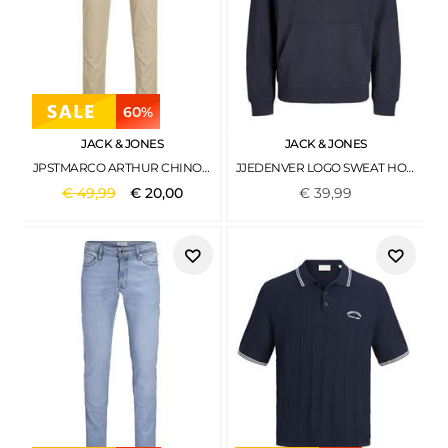
60%
JACK & JONES
JACK & JONES
JPSTMARCO ARTHUR CHINO SN CROCKERY
JJEDENVER LOGO SWEAT HOOD SN NAVY BLAZER
€
49
,
99
€
20
,
00
€
39
,
99