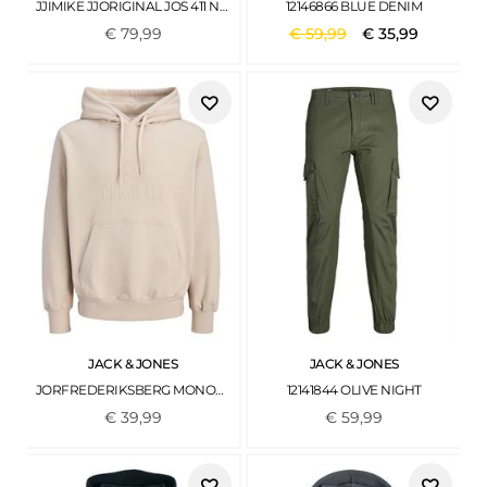
JJIMIKE JJORIGINAL JOS 411 NOOS BLUE DENIM
12146866 BLUE DENIM
€
79
,
99
€
59
,
99
€
35
,
99
JACK & JONES
JACK & JONES
JORFREDERIKSBERG MONOGRAM SWEAT HOOD SN FEATHER GRAY
12141844 OLIVE NIGHT
€
39
,
99
€
59
,
99