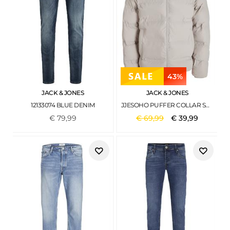
43%
JACK & JONES
JACK & JONES
12133074 BLUE DENIM
JJESOHO PUFFER COLLAR SN DOVE
€
79
,
99
€
69
,
99
€
39
,
99