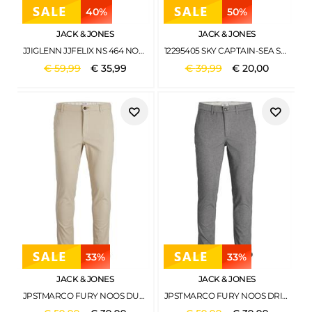
40%
50%
JACK & JONES
JACK & JONES
JJIGLENN JJFELIX NS 464 NOOS BLUE DENIM
12295405 SKY CAPTAIN-SEA SALT
€
59
,
99
€
35
,
99
€
39
,
99
€
20
,
00
33%
33%
JACK & JONES
JACK & JONES
JPSTMARCO FURY NOOS DUNE
JPSTMARCO FURY NOOS DRIZZLE