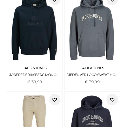
JACK & JONES
JACK & JONES
JORFREDERIKSBERG MONOGRAM SWEAT HOOD SN SKY CAPTAIN
JJEDENVER LOGO SWEAT HOOD SN TURBULENCE
€
39
,
99
€
39
,
99