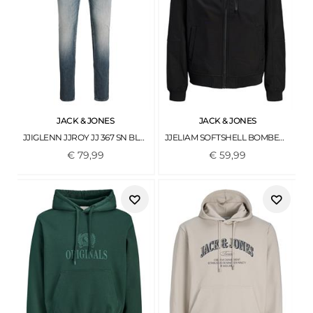
JACK & JONES
JACK & JONES
JJIGLENN JJROY JJ 367 SN BLUE DENIM
JJELIAM SOFTSHELL BOMBER NOOS BLACK
€
79
,
99
€
59
,
99