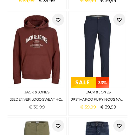
€
59
,
99
€
39
,
99
€
59
,
99
€
39
,
99
33%
JACK & JONES
JACK & JONES
JJEDENVER LOGO SWEAT HOOD SN FIRED BRICK
JPSTMARCO FURY NOOS NAVY BLAZER
€
39
,
99
€
59
,
99
€
39
,
99