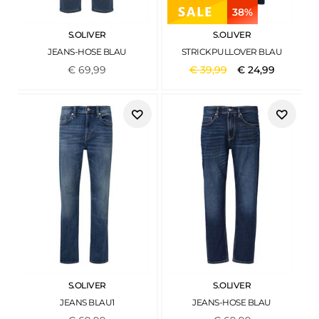
38%
S.OLIVER
S.OLIVER
JEANS-HOSE BLAU
STRICKPULLOVER BLAU
€
69
,
99
€
39
,
99
€
24
,
99
S.OLIVER
S.OLIVER
JEANS BLAU1
JEANS-HOSE BLAU