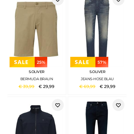
25%
57%
S.OLIVER
S.OLIVER
BERMUDA BRAUN
JEANS-HOSE BLAU
€
39
,
99
€
29
,
99
€
69
,
99
€
29
,
99