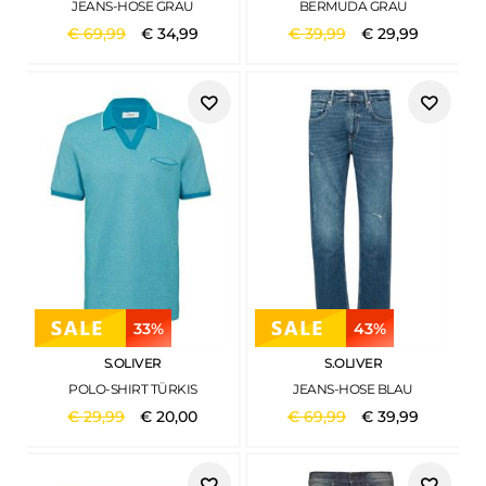
JEANS-HOSE GRAU
BERMUDA GRAU
€
69
,
99
€
34
,
99
€
39
,
99
€
29
,
99
33%
43%
S.OLIVER
S.OLIVER
POLO-SHIRT TÜRKIS
JEANS-HOSE BLAU
€
29
,
99
€
20
,
00
€
69
,
99
€
39
,
99