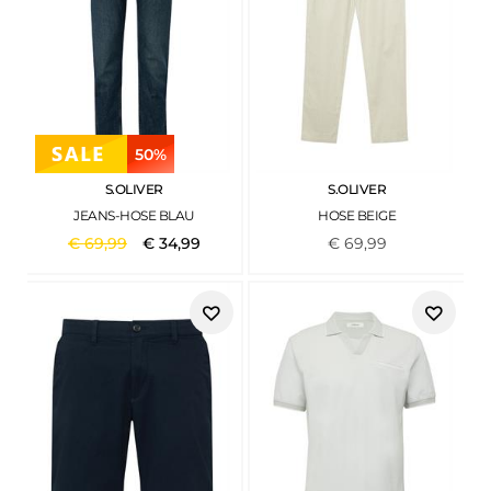
50%
S.OLIVER
S.OLIVER
JEANS-HOSE BLAU
HOSE BEIGE
€
69
,
99
€
34
,
99
€
69
,
99