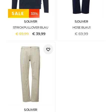
33%
S.OLIVER
S.OLIVER
STRICKPULLOVER BLAU
HOSE BLAU1
€
59
,
99
€
39
,
99
€
69
,
99
S.OLIVER