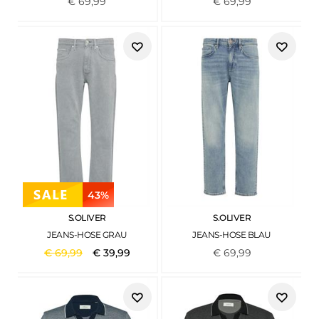
€
69
,
99
€
69
,
99
43%
S.OLIVER
S.OLIVER
JEANS-HOSE GRAU
JEANS-HOSE BLAU
€
69
,
99
€
39
,
99
€
69
,
99