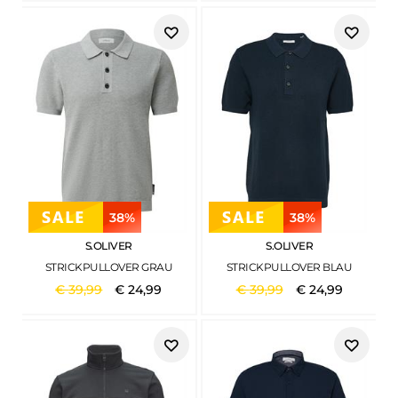
38%
38%
S.OLIVER
S.OLIVER
STRICKPULLOVER GRAU
STRICKPULLOVER BLAU
€
39
,
99
€
24
,
99
€
39
,
99
€
24
,
99