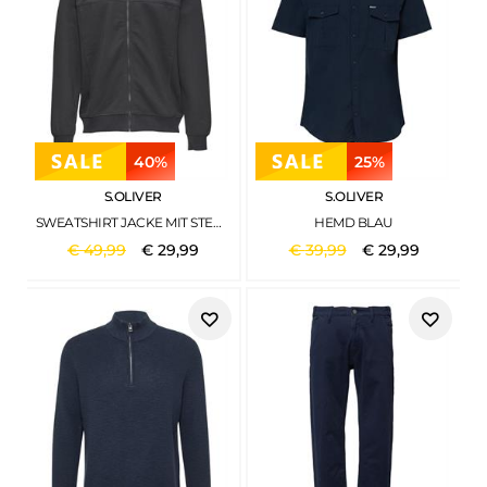
40%
25%
S.OLIVER
S.OLIVER
SWEATSHIRT JACKE MIT STEHKRAGEN UND LOGO-DETAIL GRAU
HEMD BLAU
€
49
,
99
€
29
,
99
€
39
,
99
€
29
,
99