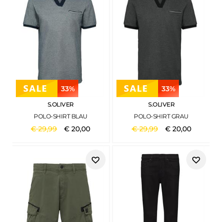
33%
33%
S.OLIVER
S.OLIVER
POLO-SHIRT BLAU
POLO-SHIRT GRAU
€
29
,
99
€
20
,
00
€
29
,
99
€
20
,
00