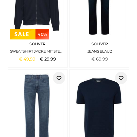
40%
S.OLIVER
S.OLIVER
SWEATSHIRT JACKE MIT STEHKRAGEN UND LOGO-DETAIL BLAU
JEANS BLAU2
€
49
,
99
€
29
,
99
€
69
,
99