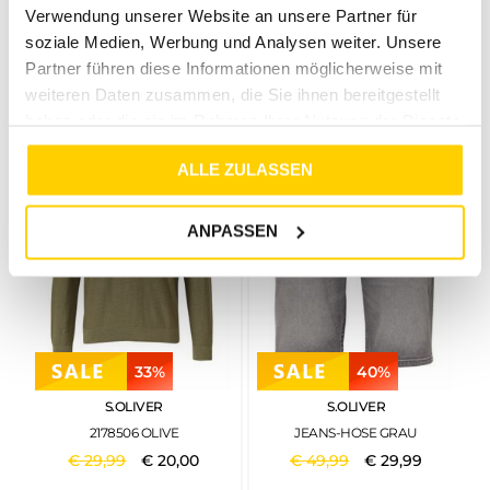
Verwendung unserer Website an unsere Partner für
S.OLIVER
S.OLIVER
soziale Medien, Werbung und Analysen weiter. Unsere
T-SHIRT GRÜN2
JEANS-HOSE GRAU2
Partner führen diese Informationen möglicherweise mit
€
15
,
99
€
10
,
00
€
49
,
99
€
29
,
99
weiteren Daten zusammen, die Sie ihnen bereitgestellt
haben oder die sie im Rahmen Ihrer Nutzung der Dienste
gesammelt haben.
ALLE ZULASSEN
ANPASSEN
33%
40%
S.OLIVER
S.OLIVER
2178506 OLIVE
JEANS-HOSE GRAU
€
29
,
99
€
20
,
00
€
49
,
99
€
29
,
99