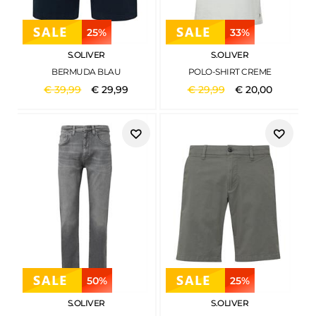
25%
33%
S.OLIVER
S.OLIVER
BERMUDA BLAU
POLO-SHIRT CREME
€
39
,
99
€
29
,
99
€
29
,
99
€
20
,
00
50%
25%
S.OLIVER
S.OLIVER