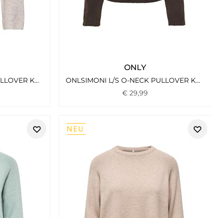
ONLY
ONLSIMONI L/S O-NECK PULLOVER KNT NOOS PUMICE STONE
ONLSIMONI L/S O-NECK PULLOVER KNT NOOS COFFEE BEAN
€
29
,
99