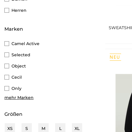
Herren
Marken
Camel Active
Selected
Object
Cecil
Only
mehr Marken
Vila
G-star Raw
Größen
JDY
XS
S
M
L
XL