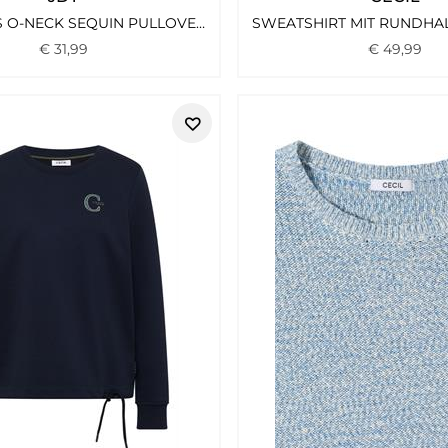
JDYMIA S/S O-NECK SEQUIN PULLOVER KNT PLAZA TAUPE
€
31
,
99
€
49
,
99