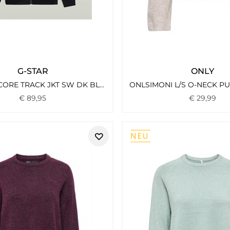
G-STAR
ONLY
PREMIUM CORE TRACK JKT SW DK BLACK
€
89
,
95
€
29
,
99