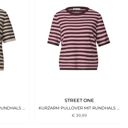
STREET ONE
KURZARM PULLOVER MIT RUNDHALS UND STREIFEN CLAY SAND MEL.
KURZARM PULLOVER MIT RUNDHALS UND STREIFEN RUSTIC ROUGE MEL.
€
39
,
99