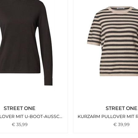
STREET ONE
STREET ONE
BASIC PULLOVER MIT U-BOOT-AUSSCHNITT BLACK COFFEE
€
35
,
99
€
39
,
99