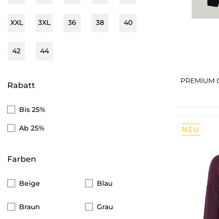
Vero Moda
Street One
XXL
3XL
36
38
40
Jack & Jones
42
44
Pieces
CASAMODA
Rabatt
Bis 25%
Ab 25%
Farben
Beige
Blau
Braun
Grau