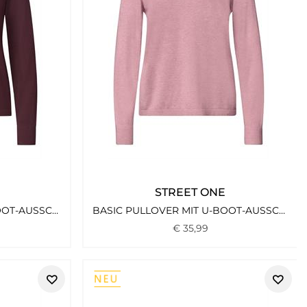
STREET ONE
BASIC PULLOVER MIT U-BOOT-AUSSCHNITT RUSTIC ROUGE
BASIC PULLOVER MIT U-BOOT-AUSSCHNITT VINTAGE BLUSH MEL.
€
35
,
99