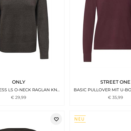
ONLY
STREET ONE
ONLPRINCESS LS O-NECK RAGLAN KNT NOOS CHOCOLATE TORTE
€
29
,
99
€
35
,
99