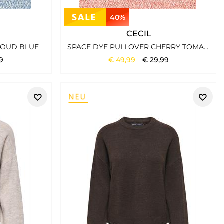
40%
CECIL
LOUD BLUE
SPACE DYE PULLOVER CHERRY TOMATO ORANGE
9
€
49
,
99
€
29
,
99