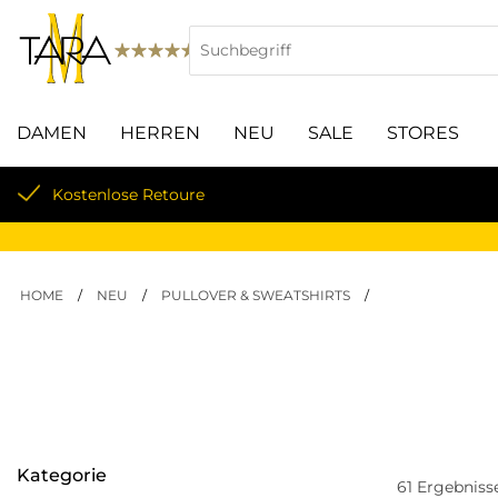
DAMEN
HERREN
NEU
SALE
STORES
Versandkosten nur 4,99€
HOME
/
NEU
/
PULLOVER & SWEATSHIRTS
/
Kategorie
61
Ergebniss