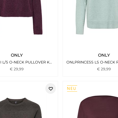
ONLY
ONLY
ONLSIMONI L/S O-NECK PULLOVER KNT NOOS MAUVE WINE
€
29
,
99
€
29
,
99