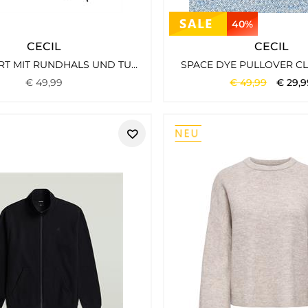
40%
CECIL
CECIL
SWEATSHIRT MIT RUNDHALS UND TUNNELZUG URBAN DARK BLUE
SPACE DYE PULLOVER C
€
49
,
99
€
49
,
99
€
29
,
9