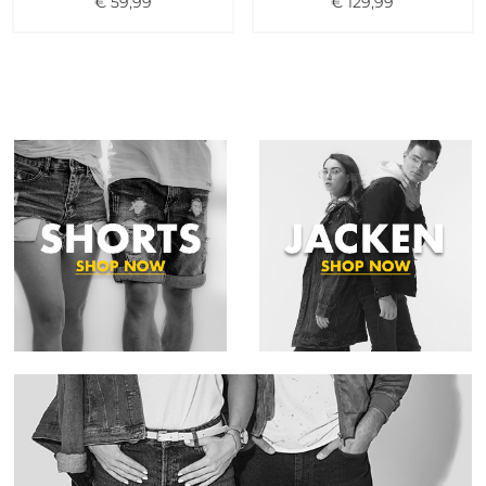
€
59
,
99
€
129
,
99