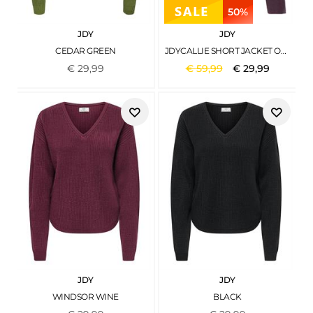
50%
JDY
JDY
CEDAR GREEN
JDYCALLIE SHORT JACKET OTW HAB NOOS FIG
€
29
,
99
€
59
,
99
€
29
,
99
JDY
JDY
WINDSOR WINE
BLACK