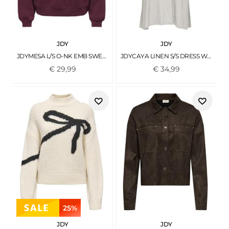
JDY
JDY
JDYMESA L/S O-NK EMB SWEAT JRS NOOS WINDSOR WINE
JDYCAYA LINEN S/S DRESS WVN NOOS MOONBEAM
€
29
,
99
€
34
,
99
25%
JDY
JDY