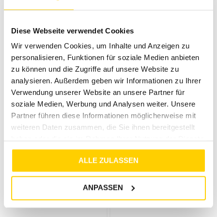
JDY
JDY
JDYBRILLIANT LIFE L/S ONECK CARDIGAN KNT NATURAL
JDYCAYA LINEN S/S DRESS WVN NOOS LAUREL OAK
Diese Webseite verwendet Cookies
€
32
,
99
€
34
,
99
Wir verwenden Cookies, um Inhalte und Anzeigen zu
personalisieren, Funktionen für soziale Medien anbieten
zu können und die Zugriffe auf unsere Website zu
analysieren. Außerdem geben wir Informationen zu Ihrer
Verwendung unserer Website an unsere Partner für
soziale Medien, Werbung und Analysen weiter. Unsere
Partner führen diese Informationen möglicherweise mit
weiteren Daten zusammen, die Sie ihnen bereitgestellt
haben oder die sie im Rahmen Ihrer Nutzung der Dienste
gesammelt haben.
ALLE ZULASSEN
39%
JDY
JDY
ANPASSEN
JDYELO L/S TASSEL TOP WVN EXP BLACK
JDYBRILLIANT LIFE L/S ONECK CARDIGAN KNT WINDSOR WINE
€
32
,
99
€
20
,
00
€
32
,
99