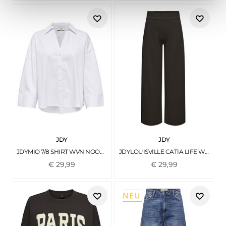
JDY
JDY
JDYMIO 7/8 SHIRT WVN NOOS WHITE
JDYLOUISVILLE CATIA LIFE WD PNT JRS NOOS CHOCOLATE TORTE
€
29
,
99
€
29
,
99