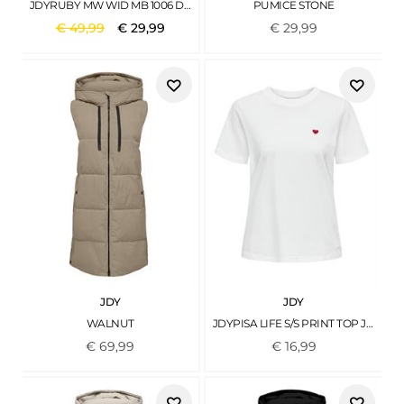
JDYRUBY MW WID MB 1006 DNM NOOS MEDIUM BLUE DENIM
PUMICE STONE
€
49
,
99
€
29
,
99
€
29
,
99
JDY
JDY
WALNUT
JDYPISA LIFE S/S PRINT TOP JRS NOOS CLOUD DANCER19
€
69
,
99
€
16
,
99