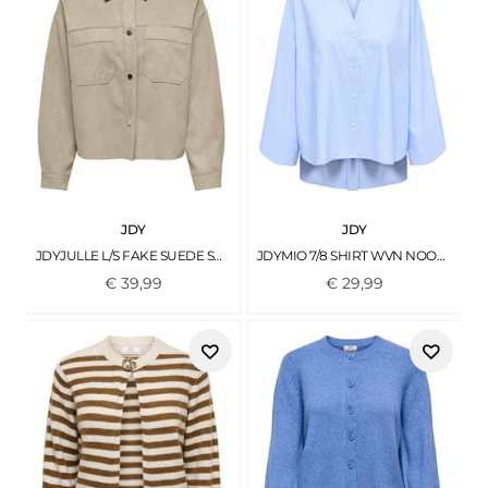
JDY
JDY
JDYJULLE L/S FAKE SUEDE SHIRT JRS NOOS OXFORD TAN
JDYMIO 7/8 SHIRT WVN NOOS CASHMERE BLUE
€
39
,
99
€
29
,
99