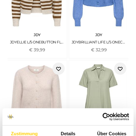
JDY
JDY
JDYELLIE L/S ONEBUTTON FLOWER CARDI KNT SANDSHELL2
JDYBRILLIANT LIFE L/S ONECK CARDIGAN KNT EBB AND FLOW
€
39
,
99
€
32
,
99
Zustimmung
Details
Über Cookies