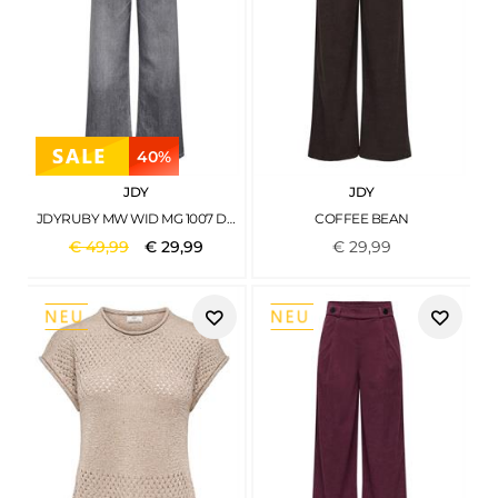
40%
JDY
JDY
JDYRUBY MW WID MG 1007 DNM NOOS MEDIUM GREY DENIM
COFFEE BEAN
€
49
,
99
€
29
,
99
€
29
,
99