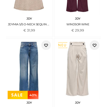
JDY
JDY
JDYMIA S/S O-NECK SEQUIN PULLOVER KNT PLAZA TAUPE
WINDSOR WINE
€
31
,
99
€
29
,
99
40%
JDY
JDY