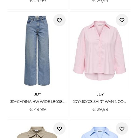
€
29
,
99
€
29
,
99
JDY
JDY
JDYCARINA HW WIDE LB008 101 DNM LIGHT BLUE DENIM
JDYMIO 7/8 SHIRT WVN NOOS CHALK PINK
€
49
,
99
€
29
,
99