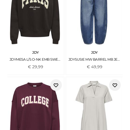
JDY
JDY
JDYMESA L/S O-NK EMB SWEAT JRS NOOS GANACHE
JDYSUSIE MW BARREL MB JEANS DNM NOOS MEDIUM BLUE DENIM
€
29
,
99
€
49
,
99