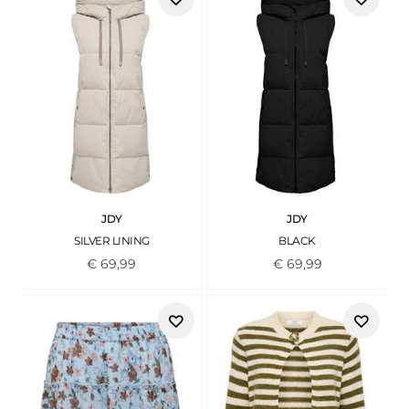
JDY
JDY
SILVER LINING
BLACK
€
69
,
99
€
69
,
99