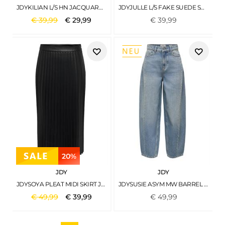
JDYKILIAN L/S HN JACQUARD PULLOVER KNT WHITECAP GRAY
JDYJULLE L/S FAKE SUEDE SHIRT JRS NOOS COFFEE BEAN
€
39
,
99
€
29
,
99
€
39
,
99
20%
JDY
JDY
JDYSOYA PLEAT MIDI SKIRT JRS BLACK
JDYSUSIE ASYM MW BARREL LB DNM LIGHT BLUE DENIM
€
49
,
99
€
39
,
99
€
49
,
99