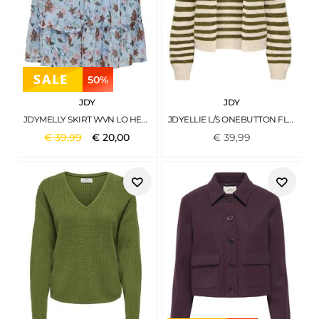
50%
JDY
JDY
JDYMELLY SKIRT WVN LO HEMLOCK
JDYELLIE L/S ONEBUTTON FLOWER CARDI KNT SANDSHELL1
€
39
,
99
€
20
,
00
€
39
,
99