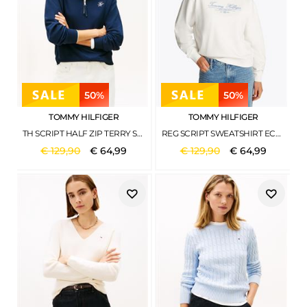
50%
50%
TOMMY HILFIGER
TOMMY HILFIGER
TH SCRIPT HALF ZIP TERRY SWTSHRT DARK NIGHT NAVY
REG SCRIPT SWEATSHIRT ECRU
€
129
,
90
€
64
,
99
€
129
,
90
€
64
,
99