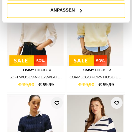
ANPASSEN
50%
50%
TOMMY HILFIGER
TOMMY HILFIGER
SOFT WOOL V-NK LS SWEATER HEATHER OATMILK
CORP LOGO MDRN HOODIE ZESTY YELLOW
€
119
,
90
€
59
,
99
€
119
,
90
€
59
,
99