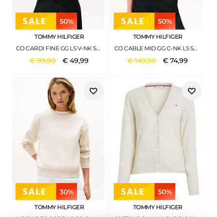
50%
50%
TOMMY HILFIGER
TOMMY HILFIGER
CO CARDI FINE GG LS V-NK SWT IVORY PETAL
CO CABLE MID GG C-NK LS SWT BREEZY BLUE
€
99
,
90
€
49
,
99
€
149
,
90
€
74
,
99
30%
50%
TOMMY HILFIGER
TOMMY HILFIGER