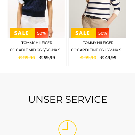
50%
50%
TOMMY HILFIGER
TOMMY HILFIGER
CO CABLE MID GG S/S C-NK SWT DARK NIGHT NAVY
CO CARDI FINE GG LS V-NK SWT IVORY PETAL-DARK NIGHT NAVY STP
€
119
,
90
€
59
,
99
€
99
,
90
€
49
,
99
UNSER SERVICE