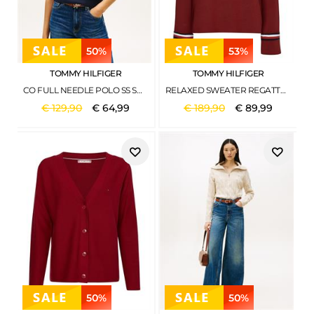
50%
53%
TOMMY HILFIGER
TOMMY HILFIGER
CO FULL NEEDLE POLO SS SWT BIG STP CALICO-DARK N NAVY
RELAXED SWEATER REGATTA RED
€
129
,
90
€
64
,
99
€
189
,
90
€
89
,
99
50%
50%