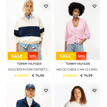
50%
50%
TOMMY HILFIGER
TOMMY HILFIGER
GOLD BTN RUGBY SWTSRT CALICO
MID GG CABLE V-NK LS CARDI CLASSIC PINK
€
149
,
90
€
74
,
99
€
149
,
90
€
74
,
99