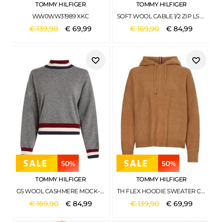
TOMMY HILFIGER
TOMMY HILFIGER
WW0WW31989 XKC
SOFT WOOL CABLE 1/2 ZIP LS SWT HEATHER OATMILK
€
139
,
90
€
69
,
99
€
169
,
90
€
84
,
99
50%
50%
TOMMY HILFIGER
TOMMY HILFIGER
GS WOOL CASHMERE MOCK-NK SWT MED HEATHER GREY
TH FLEX HOODIE SWEATER COUNTRYSIDE KHAKI
€
169
,
90
€
84
,
99
€
139
,
90
€
69
,
99