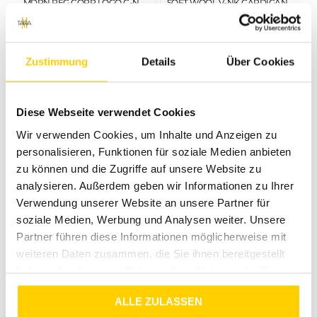
MDRN REG CORP LOGO C-NK SWTSHRT HEATHER OATMILK
SOFT WOOL V-NK CARDIGAN ANCIENT WHITE
€
99
,
90
€
69
,
99
€
139
,
90
€
69
,
99
Zustimmung
Details
Über Cookies
Diese Webseite verwendet Cookies
Wir verwenden Cookies, um Inhalte und Anzeigen zu
personalisieren, Funktionen für soziale Medien anbieten
zu können und die Zugriffe auf unsere Website zu
analysieren. Außerdem geben wir Informationen zu Ihrer
Verwendung unserer Website an unsere Partner für
50%
50%
soziale Medien, Werbung und Analysen weiter. Unsere
TOMMY HILFIGER
TOMMY HILFIGER
Partner führen diese Informationen möglicherweise mit
TEXTURED RELAXED V-NK CARDIGAN LIGHT GREY HEATHER
RELAXED HILFIGER SCRIPT HOODIE ECRU
weiteren Daten zusammen, die Sie ihnen bereitgestellt
€
139
,
90
€
69
,
99
€
139
,
90
€
69
,
99
haben oder die sie im Rahmen Ihrer Nutzung der Dienste
gesammelt haben.
ALLE ZULASSEN