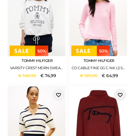
50%
50%
TOMMY HILFIGER
TOMMY HILFIGER
VARSITY CREST MDRN SWEATSHIRT ECRU
CO CABLE FINE GG C-NK LS SWEATER CLASSIC PINK
€
149
,
90
€
74
,
99
€
129
,
90
€
64
,
99