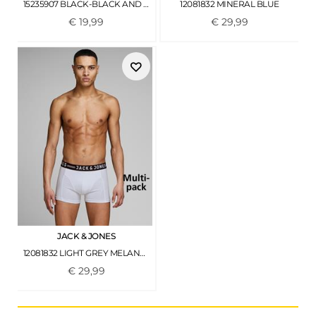
15235907 BLACK-BLACK AND WHITE
12081832 MINERAL BLUE
€
19
,
99
€
29
,
99
JACK & JONES
12081832 LIGHT GREY MELANGE-BLACK & WHI
€
29
,
99