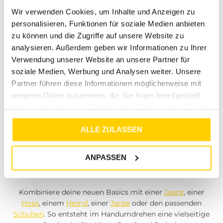
Perfekt für deine
Wir verwenden Cookies, um Inhalte und Anzeigen zu
Grundausstattung
personalisieren, Funktionen für soziale Medien anbieten
zu können und die Zugriffe auf unsere Website zu
analysieren. Außerdem geben wir Informationen zu Ihrer
Verwendung unserer Website an unsere Partner für
soziale Medien, Werbung und Analysen weiter. Unsere
Multipacks eignen sich besonders für Kleidungsstücke,
Partner führen diese Informationen möglicherweise mit
die regelmäßig getragen werden. Dazu gehören T-Shirts,
weiteren Daten zusammen, die Sie ihnen bereitgestellt
Unterwäsche, Socken oder andere Basics, die jeden Tag
haben oder die sie im Rahmen Ihrer Nutzung der Dienste
im Einsatz sind. Hochwertige Materialien, angenehme
gesammelt haben.
Stoffe und langlebige Qualität sorgen dafür, dass diese
ALLE ZULASSEN
Lieblingsstücke auch nach vielen Wäschen ihre Form
behalten.
ANPASSEN
Kombiniere deine neuen Basics mit einer
Jeans
, einer
Hose
, einem
Hemd
, einer
Jacke
oder den passenden
Schuhen
. So entsteht im Handumdrehen eine vielseitige