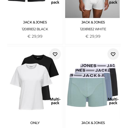
JACK & JONES
JACK & JONES
12081832 BLACK
12081832 WHITE
€
29
,
99
€
29
,
99
ONLY
JACK & JONES