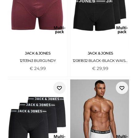
JACK & JONES
JACK & JONES
12113943 BURGUNDY
12081832 BLACK-BLACK WAISTBAND
€
24
,
99
€
29
,
99