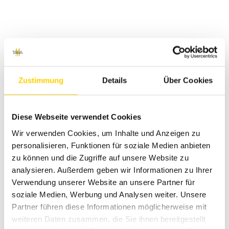
Im Onlineshop siehst du die aktuell verfügbaren Größen,
Farben und Artikeldetails. Möchtest du Material, Schnitt
und Passform direkt vergleichen, besuchst du einen
Zustimmung
Details
Über Cookies
unserer
Tara-M Stores
.
Diese Webseite verwendet Cookies
Saisonale Auswahl und
Wir verwenden Cookies, um Inhalte und Anzeigen zu
wechselnde Verfügbarkeit
personalisieren, Funktionen für soziale Medien anbieten
zu können und die Zugriffe auf unsere Website zu
analysieren. Außerdem geben wir Informationen zu Ihrer
Verwendung unserer Website an unsere Partner für
Die Zusammenstellung dieser Neu-Kategorie verändert
soziale Medien, Werbung und Analysen weiter. Unsere
sich mit Warenzugang und Saison. Einzelne Modelle,
Partner führen diese Informationen möglicherweise mit
Größen oder Farben können kurzfristig hinzukommen
weiteren Daten zusammen, die Sie ihnen bereitgestellt
oder ausverkauft sein. Die angezeigte Auswahl bildet