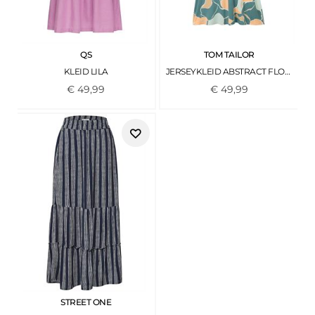
QS
TOM TAILOR
KLEID LILA
JERSEYKLEID ABSTRACT FLOWER PRINT
€
49
,
99
€
49
,
99
STREET ONE