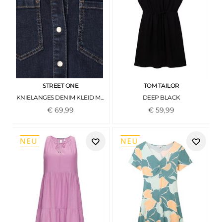
STREET ONE
TOM TAILOR
KNIELANGES DENIM KLEID MIT 3/4-ARM RINSE SOFT WASHED
DEEP BLACK
€
69
,
99
€
59
,
99