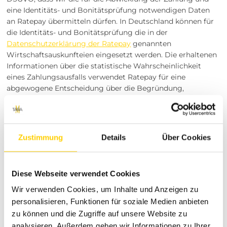
eine Identitäts- und Bonitätsprüfung notwendigen Daten
an Ratepay übermitteln dürfen. In Deutschland können für
die Identitäts- und Bonitätsprüfung die in der
Datenschutzerklärung der Ratepay
genannten
Wirtschaftsauskunfteien eingesetzt werden. Die erhaltenen
Informationen über die statistische Wahrscheinlichkeit
eines Zahlungsausfalls verwendet Ratepay für eine
abgewogene Entscheidung über die Begründung,
Durchführung oder Beendigung des Vertragsverhältnisses.
Ihre Einwilligung können Sie jederzeit durch eine Nachricht
an die in dieser Datenschutzerklärung genannten
Kontaktmöglichkeit widerrufen. Dies kann zur Folge haben,
Zustimmung
Details
Über Cookies
dass wir Ihnen bestimmte Zahlungsoptionen nicht mehr
anbieten können. Zusätzliche Hinweise zum Datenschutz
bei PayPal finden Sie
hier
.
Diese Webseite verwendet Cookies
Wir verwenden Cookies, um Inhalte und Anzeigen zu
5. Werbung per E-Mail
personalisieren, Funktionen für soziale Medien anbieten
zu können und die Zugriffe auf unsere Website zu
5.1 E-Mail-Newsletter mit
analysieren. Außerdem geben wir Informationen zu Ihrer