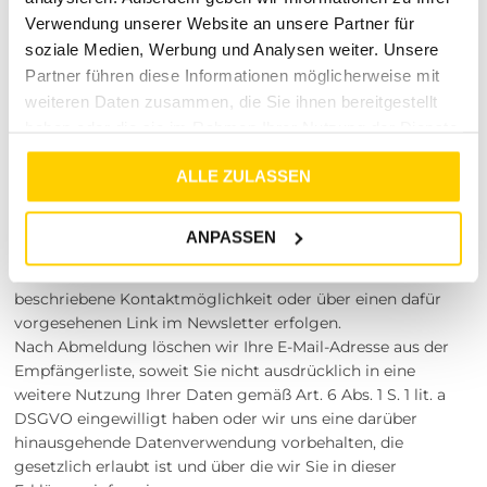
Anmeldung und Newsletter-
Verwendung unserer Website an unsere Partner für
soziale Medien, Werbung und Analysen weiter. Unsere
Tracking
Partner führen diese Informationen möglicherweise mit
weiteren Daten zusammen, die Sie ihnen bereitgestellt
haben oder die sie im Rahmen Ihrer Nutzung der Dienste
Wenn Sie sich zu unserem Newsletter anmelden,
gesammelt haben.
verwenden wir die hierfür erforderlichen oder gesondert
ALLE ZULASSEN
von Ihnen mitgeteilten Daten, um Ihnen regelmäßig
unseren E-Mail-Newsletter aufgrund Ihrer Einwilligung
gemäß Art. 6 Abs. 1 S. 1 lit. a DSGVO zuzusenden.
ANPASSEN
Die Abmeldung vom Newsletter ist jederzeit möglich und
kann entweder durch eine Nachricht an die unten
beschriebene Kontaktmöglichkeit oder über einen dafür
vorgesehenen Link im Newsletter erfolgen.
Nach Abmeldung löschen wir Ihre E-Mail-Adresse aus der
Empfängerliste, soweit Sie nicht ausdrücklich in eine
weitere Nutzung Ihrer Daten gemäß Art. 6 Abs. 1 S. 1 lit. a
DSGVO eingewilligt haben oder wir uns eine darüber
hinausgehende Datenverwendung vorbehalten, die
gesetzlich erlaubt ist und über die wir Sie in dieser