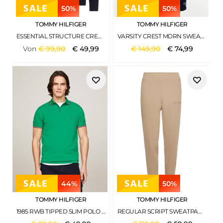
50%
50%
TOMMY HILFIGER
TOMMY HILFIGER
ESSENTIAL STRUCTURE CREW NECK NAVY BLUE
VARSITY CREST MDRN SWEATSHIRT ECRU
Von
€
99
,
90
€
49
,
99
€
149
,
90
€
74
,
99
44%
50%
TOMMY HILFIGER
TOMMY HILFIGER
1985 RWB TIPPED SLIM POLO OLYMPIC GREEN
REGULAR SCRIPT SWEATPANTS BEIGE