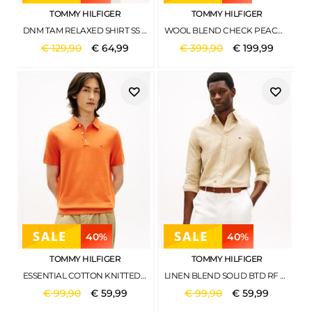
TOMMY HILFIGER
TOMMY HILFIGER
DNM TAM RELAXED SHIRT SS TAM
WOOL BLEND CHECK PEACOAT TWILL G STP CHECK L- ECRU
€
129
,
90
€
64
,
99
€
399
,
90
€
199
,
99
40%
40%
TOMMY HILFIGER
TOMMY HILFIGER
ESSENTIAL COTTON KNITTED POLO BRILLIANT ORANGE
LINEN BLEND SOLID BTD RF SHT SANDALWOOD
€
99
,
90
€
59
,
99
€
99
,
90
€
59
,
99