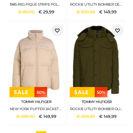
1985 REG PIQUE STRIPE POLO SS BRETON ECRU-BLUE SPELL
ROCKIE UTILITY BOMBER DESERT SKY
€
89
,
90
€
29
,
99
€
299
,
90
€
149
,
99
50%
50%
TOMMY HILFIGER
TOMMY HILFIGER
NEW YORK PUFFER JACKET MERINO BEIGE
ROCKIE UTILITY BOMBER OLIVEWOOD
€
299
,
90
€
149
,
99
€
299
,
90
€
149
,
99