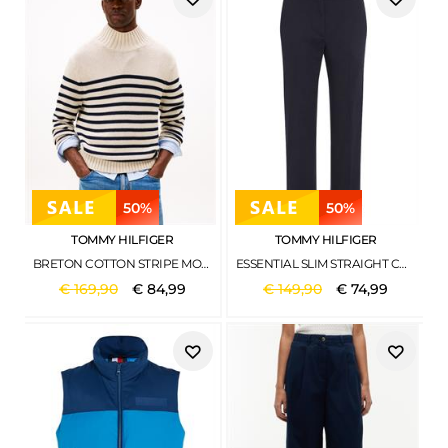
50%
50%
TOMMY HILFIGER
TOMMY HILFIGER
BRETON COTTON STRIPE MOCK NECK OATMILK HTR-DESERT SKY
ESSENTIAL SLIM STRAIGHT CO CHINO DESERT SKY
€
169
,
90
€
84
,
99
€
149
,
90
€
74
,
99