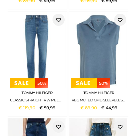
€
89
,
90
€
49
,
99
€
119
,
90
€
59
,
99
50%
50%
TOMMY HILFIGER
TOMMY HILFIGER
CLASSIC STRAIGHT RW MEL MEL
REG MUTED GMD SLEEVELESS POLO BLUE COAL
€
119
,
90
€
59
,
99
€
89
,
90
€
44
,
99