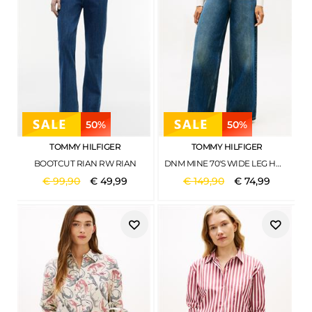
50%
50%
TOMMY HILFIGER
TOMMY HILFIGER
BOOTCUT RIAN RW RIAN
DNM MINE 70'S WIDE LEG HW MINE
€
99
,
90
€
49
,
99
€
149
,
90
€
74
,
99