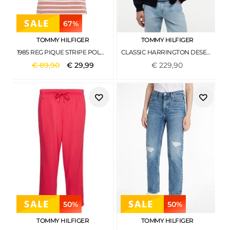
67%
TOMMY HILFIGER
TOMMY HILFIGER
1985 REG PIQUE STRIPE POLO SS BRETON STP- TEABERRY- ECRU
CLASSIC HARRINGTON DESERT SKY
€
89
,
90
€
29
,
99
€
229
,
90
50%
50%
TOMMY HILFIGER
TOMMY HILFIGER