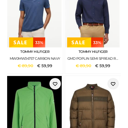
33%
33%
TOMMY HILFIGER
TOMMY HILFIGER
MW0MW34757 CARBON NAVY
GMD POPLIN SEMI SPREAD RF SHT CARBON NAVY
€
89
,
90
€
59
,
99
€
89
,
90
€
59
,
99