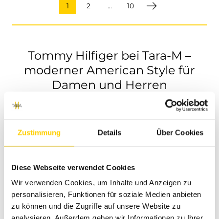
1
2
...
10
Tommy Hilfiger bei Tara-M –
moderner American Style für
Damen und Herren
Tommy Hilfiger steht für einen sportlich gepflegten
Look, der klassische Elemente mit moderner Casual-
Zustimmung
Details
Über Cookies
Mode verbindet. Bei Tara-M findest du ausgewählte
Tommy Hilfiger Styles für Damen und Herren, die Wert
auf Markenmode mit klarer Ausstrahlung legen. Die
Diese Webseite verwendet Cookies
Marke passt besonders gut, wenn dein Outfit entspannt
wirken soll, aber trotzdem ordentlich, hochwertig und
Wir verwenden Cookies, um Inhalte und Anzeigen zu
stilbewusst aussehen darf.
personalisieren, Funktionen für soziale Medien anbieten
zu können und die Zugriffe auf unsere Website zu
analysieren. Außerdem geben wir Informationen zu Ihrer