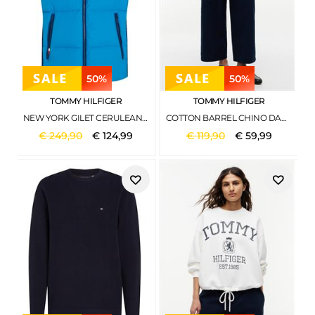
50%
50%
TOMMY HILFIGER
TOMMY HILFIGER
NEW YORK GILET CERULEAN AQUA
COTTON BARREL CHINO DARK NIGHT NAVY
€
249
,
90
€
124
,
99
€
119
,
90
€
59
,
99