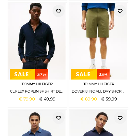
37%
33%
TOMMY HILFIGER
TOMMY HILFIGER
CL FLEX POPLIN SF SHIRT DESERT SKY
DOVER 8 INC ALL DAY SHORT DARK ARTICHOKE
€
79
,
90
€
49
,
99
€
89
,
90
€
59
,
99