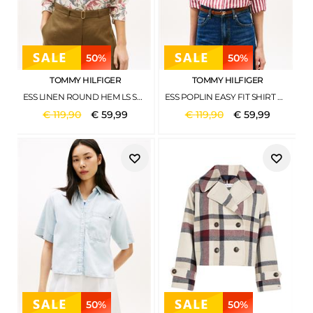
50%
50%
TOMMY HILFIGER
TOMMY HILFIGER
ESS LINEN ROUND HEM LS SHIRT LEOPARD BAROQUE RWB
ESS POPLIN EASY FIT SHIRT WIDE BANKER STP ECRU LIBERTY RED
€
119
,
90
€
59
,
99
€
119
,
90
€
59
,
99
50%
50%