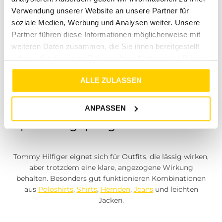
Ob Polo, Shirt, Hemd, Pullover, Jeans, Jacke oder
Verwendung unserer Website an unsere Partner für
Accessoire:
Tommy Hilfiger
bringt einen
unverwechselbaren Stil mit, der sich im Alltag leicht
soziale Medien, Werbung und Analysen weiter. Unsere
kombinieren lässt. Typisch ist eine Mischung aus
Partner führen diese Informationen möglicherweise mit
sportlicher Lässigkeit, klaren Farben, klassischen
weiteren Daten zusammen, die Sie ihnen bereitgestellt
Schnitten und einem gepflegten Markenauftritt. So
haben oder die sie im Rahmen Ihrer Nutzung der Dienste
entstehen Looks, die zu Freizeit, Stadt, Reise, Büro-
gesammelt haben.
Casual und vielen entspannten Anlässen passen.
ALLE ZULASSEN
ANPASSEN
Sportlich gepflegte Casual-Looks
Tommy Hilfiger eignet sich für Outfits, die lässig wirken,
aber trotzdem eine klare, angezogene Wirkung
behalten. Besonders gut funktionieren Kombinationen
aus
Poloshirts
,
Shirts
,
Hemden
,
Jeans
und leichten
Jacken.