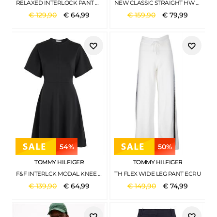
RELAXED INTERLOCK PANT PINK SPLENDOR
NEW CLASSIC STRAIGHT HW A RAF RAF
€
129
,
90
€
64
,
99
€
159
,
90
€
79
,
99
54%
50%
TOMMY HILFIGER
TOMMY HILFIGER
F&F INTERLCK MODAL KNEE DRS SS BLACK
TH FLEX WIDE LEG PANT ECRU
€
139
,
90
€
64
,
99
€
149
,
90
€
74
,
99