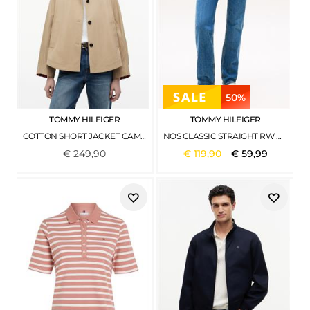
50%
TOMMY HILFIGER
TOMMY HILFIGER
COTTON SHORT JACKET CAMEL
NOS CLASSIC STRAIGHT RW MID BLUE NOS MID BLUE
€
249
,
90
€
119
,
90
€
59
,
99