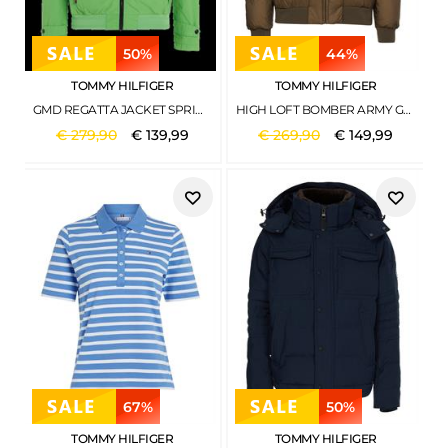
50%
44%
TOMMY HILFIGER
TOMMY HILFIGER
GMD REGATTA JACKET SPRING LIME
HIGH LOFT BOMBER ARMY GREEN
€
279
,
90
€
139
,
99
€
269
,
90
€
149
,
99
67%
50%
TOMMY HILFIGER
TOMMY HILFIGER