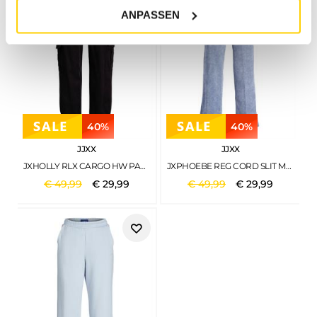
ANPASSEN
40%
40%
JJXX
JJXX
JXHOLLY RLX CARGO HW PANT PNT NOOS BLACK
JXPHOEBE REG CORD SLIT MW PANT DAYBREAK
€
49
,
99
€
29
,
99
€
49
,
99
€
29
,
99