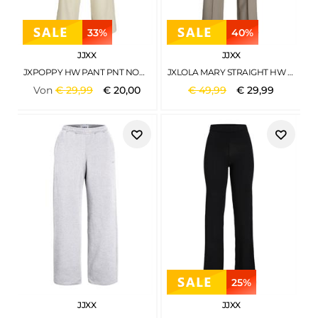
33%
40%
JJXX
JJXX
JXPOPPY HW PANT PNT NOOS SEEDPEARL
JXLOLA MARY STRAIGHT HW PANTS TLR NOOS BRINDLE
Von
€
29
,
99
€
20
,
00
€
49
,
99
€
29
,
99
25%
JJXX
JJXX