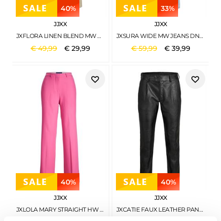
40%
33%
JJXX
JJXX
JXFLORA LINEN BLEND MW PANT WVN SN CEMENT
JXSURA WIDE MW JEANS DNM LIGHT BLUE DENIM
€
49
,
99
€
29
,
99
€
59
,
99
€
39
,
99
40%
40%
JJXX
JJXX
JXLOLA MARY STRAIGHT HW PANTS TLR NOOS CARMINE ROSE
JXCATIE FAUX LEATHER PANTS NOOS BLACK