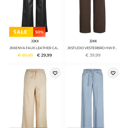
50%
JJXX
JJXX
JXKENYA FAUX LEATHER CARGO PANTS BLACK
JXSTUDIO VESTERBRO HW PANT SWT NOOS BRACKEN
€
59
,
99
€
29
,
99
€
39
,
99