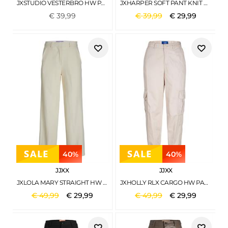
JXSTUDIO VESTERBRO HW PANT SWT NOOS LIGHT GREY MELANGE
JXHARPER SOFT PANT KNIT BLACK
€
39
,
99
€
39
,
99
€
29
,
99
40%
40%
JJXX
JJXX
JXLOLA MARY STRAIGHT HW PANTS TLR NOOS SEEDPEARL
JXHOLLY RLX CARGO HW PANT PNT NOOS MOONBEAM
€
49
,
99
€
29
,
99
€
49
,
99
€
29
,
99