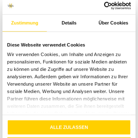
€
49
,
99
€
29
,
99
€
49
,
99
€
29
,
99
Zustimmung
Details
Über Cookies
Diese Webseite verwendet Cookies
Wir verwenden Cookies, um Inhalte und Anzeigen zu
personalisieren, Funktionen für soziale Medien anbieten
zu können und die Zugriffe auf unsere Website zu
analysieren. Außerdem geben wir Informationen zu Ihrer
Verwendung unserer Website an unsere Partner für
40%
soziale Medien, Werbung und Analysen weiter. Unsere
JJXX
JJXX
Partner führen diese Informationen möglicherweise mit
JXSTUDIO VESTERBRO HW PANT SWT NOOS MORNING GLORY
JXLOLA MARY STRAIGHT HW PANTS TLR NOOS SUPER PINK
weiteren Daten zusammen, die Sie ihnen bereitgestellt
€
39
,
99
€
49
,
99
€
29
,
99
haben oder die sie im Rahmen Ihrer Nutzung der Dienste
gesammelt haben.
ALLE ZULASSEN