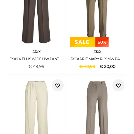
60%
JJXX
JJXX
JXAYA ELLIS WIDE HW PANTS TLR NOOS BRACKEN
JXCARRIE MARY RLX MW PANT MOREL
€
49
,
99
€
49
,
99
€
20
,
00