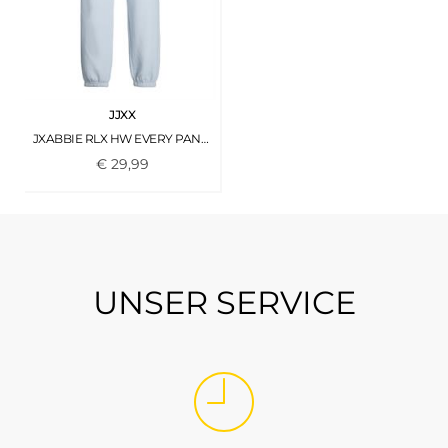
JJXX
JXABBIE RLX HW EVERY PANTS SWT NOOS SKYWAY
€
29
,
99
UNSER SERVICE