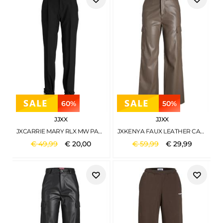
60%
50%
JJXX
JJXX
JXCARRIE MARY RLX MW PANT BLACK
JXKENYA FAUX LEATHER CARGO PANTS MOREL
€
49
,
99
€
20
,
00
€
59
,
99
€
29
,
99