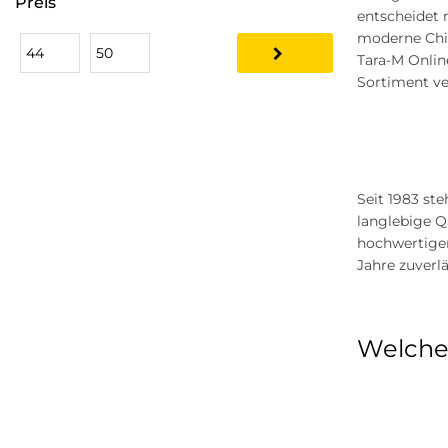
Preis
entscheidet 
Tommy Jeans
moderne Chin
Tara-M Onlin
Object
Sortiment ver
Opus
Hailys
s.Oliver
Seit 1983 st
G-star Raw
langlebige Q
hochwertigen
Vero Moda
Jahre zuverlä
Vila
s.Oliver Black Label
Welche 
Monari
QS
JJXX