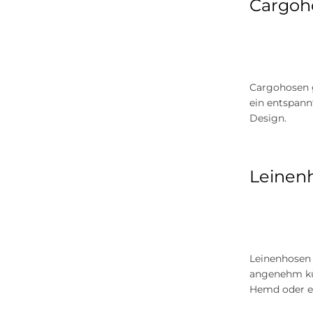
Cargoho
Cargohosen g
ein entspann
Design.
Leinenh
Leinenhosen 
angenehm küh
Hemd oder ei