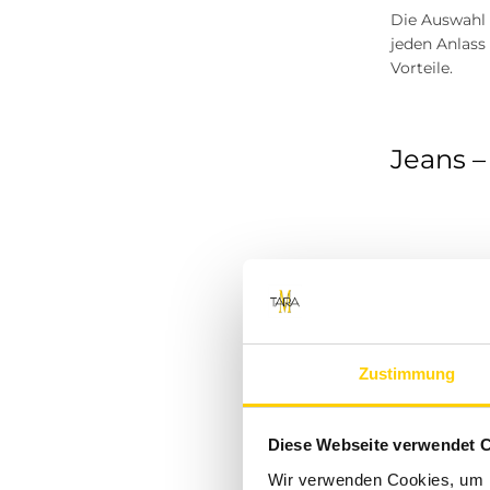
Die Auswahl 
Pieces
jeden Anlass
Vorteile.
Angels
JDY
Jeans – 
Zabaione
Soyaconcept
Ragwear
Topshop
Jeans gehöre
unzähligen K
STREET ONE STUDIO
elegant trag
Auswahl an
Noisy May
Zustimmung
The North Face
Diese Webseite verwendet 
Chinos 
Marc O'Polo
Wir verwenden Cookies, um I