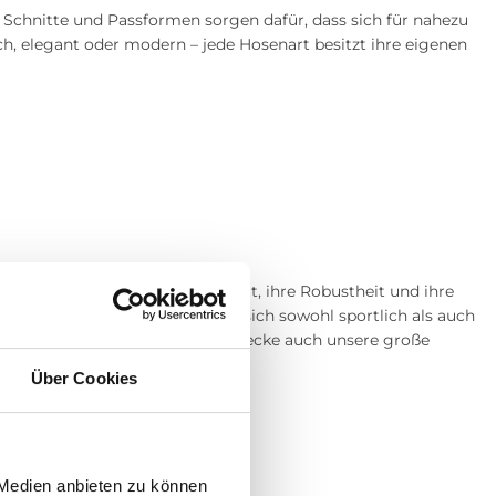
, Schnitte und Passformen sorgen dafür, dass sich für nahezu
ch, elegant oder modern – jede Hosenart besitzt ihre eigenen
zeugen durch ihre Vielseitigkeit, ihre Robustheit und ihre
der Relaxed Fit – Jeans lassen sich sowohl sportlich als auch
er
Bluse
oder einem
Hemd
. Entdecke auch unsere große
Über Cookies
 Medien anbieten zu können