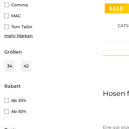
Comma
MAC
CATS
Tom Tailor
mehr Marken
Cecil
Eight 2 Nine
Größen
Brax
34
42
Blue Monkey
Zero
Rabatt
Hosen f
Tommy Hilfiger
Ab 25%
Esprit
Ab 50%
Only
Street One
Eine gut sit