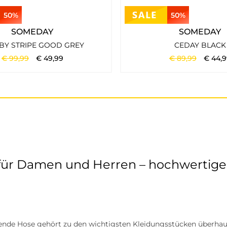
50%
50%
SOMEDAY
SOMEDAY
BY STRIPE GOOD GREY
CEDAY BLACK
€
99
,
99
€
49
,
99
€
89
,
99
€
44
,
9
ür Damen und Herren – hochwertige 
zende Hose gehört zu den wichtigsten Kleidungsstücken überhaup