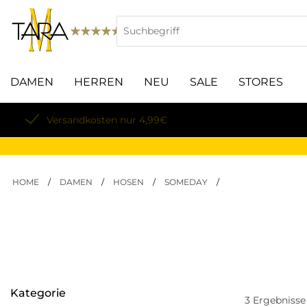
DAMEN
HERREN
NEU
SALE
STORES
Lieferung innerhalb von 3-5 Werktagen
HOME
/
DAMEN
/
HOSEN
/
SOMEDAY
/
Kategorie
3
Ergebnisse