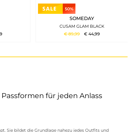
50%
SOMEDAY
CUSAM GLAM BLACK
9
€
89
,
99
€
44
,
99
Passformen für jeden Anlass
t. Sie bildet die Grundlage nahezu jedes Outfits und