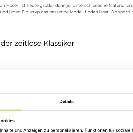
an Hosen ist heute größer denn je. Unterschiedliche Materialien
 und jeden Figurtyp das passende Modell finden lässt. Ob sportli
der zeitlose Klassiker
n seit Jahrzehnten zu den beliebtesten Hosen überhaupt. Sie über
ombinationsmöglichkeiten. Ob Slim Fit, Straight Leg, Wide Leg o
en und passen hervorragend zu einem
Shirt
, einem
Pullover
, ein
Jeans für Damen und Herren
.
Details
Cookies
– modern und vielseitig
nhalte und Anzeigen zu personalisieren, Funktionen für soziale