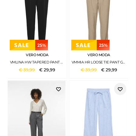
25%
25%
VERO MODA
VERO MODA
VMLINA HW TAPERED PANT NOOS BLACK
VMMIA HR LOOSE TIE PANT GA NOOS SILVER MINK
€
39
,
99
€
29
,
99
€
39
,
99
€
29
,
99