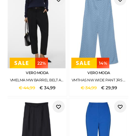
22%
14%
VERO MODA
VERO MODA
VMELMA MW BARREL BELT ANKLE PANT NOOS BLACK
VMTHAS NW WIDE PANT JRS GA VO AIRY BLUE
€
44
,
99
€
34
,
99
€
34
,
99
€
29
,
99