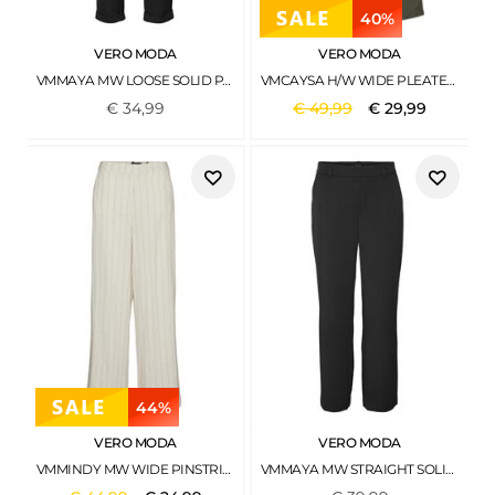
40%
VERO MODA
VERO MODA
VMMAYA MW LOOSE SOLID PANT NOOS DARK GREY MELANGE
VMCAYSA H/W WIDE PLEATED PANT WVN EXP KALAMATA
€
34
,
99
€
49
,
99
€
29
,
99
44%
VERO MODA
VERO MODA
VMMINDY MW WIDE PINSTRIPE LINEN PANT OATMEAL
VMMAYA MW STRAIGHT SOLID PANT NOOS BLACK