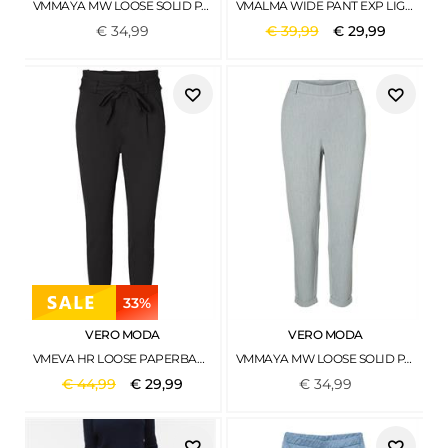
VMMAYA MW LOOSE SOLID PANT NOOS CHOCOLATE TORTE
VMALMA WIDE PANT EXP LIGHT GREY MELANGE
€
34
,
99
€
39
,
99
€
29
,
99
33%
VERO MODA
VERO MODA
VMEVA HR LOOSE PAPERBAG PANT GA NOOS BLACK
VMMAYA MW LOOSE SOLID PANT NOOS HELLGRAU2
€
44
,
99
€
29
,
99
€
34
,
99