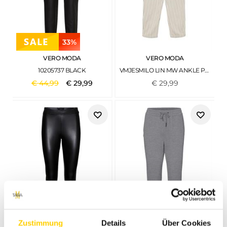
33%
VERO MODA
VERO MODA
10205737 BLACK
VMJESMILO LIN MW ANKLE PANTS WVN NOOS SILVER LINING2
€
44
,
99
€
29
,
99
€
29
,
99
29%
25%
Zustimmung
Details
Über Cookies