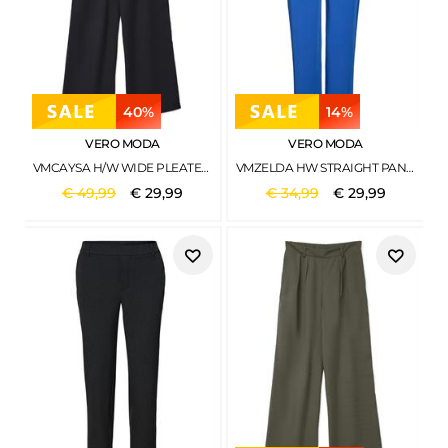
40%
14%
VERO MODA
VERO MODA
VMCAYSA H/W WIDE PLEATED PANT WVN EXP BLACK
VMZELDA HW STRAIGHT PANT ENT BEAUCOUP BLUE
€
49
,
99
€
29
,
99
€
34
,
99
€
29
,
99