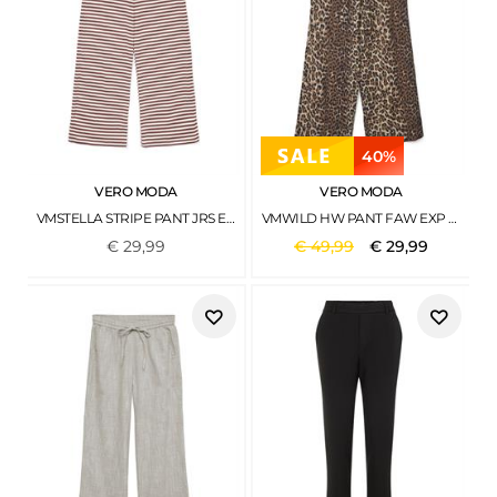
40%
VERO MODA
VERO MODA
VMSTELLA STRIPE PANT JRS EXP MARSALA
VMWILD HW PANT FAW EXP TIGERS EYE
€
29
,
99
€
49
,
99
€
29
,
99