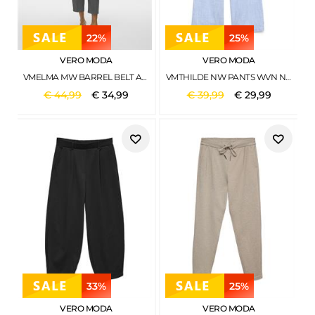
22%
25%
VERO MODA
VERO MODA
VMELMA MW BARREL BELT ANKLE PANT NOOS MEDIUM GREY MELANGE
VMTHILDE NW PANTS WVN NOOS ALLURE
€
44
,
99
€
34
,
99
€
39
,
99
€
29
,
99
33%
25%
VERO MODA
VERO MODA