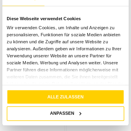
VERO MODA
VERO MODA
VMGANA MW PL LEGGING NOOS BLACK
10238934 MEDIUM GREY MELANGE
Diese Webseite verwendet Cookies
€
34
,
99
€
24
,
99
€
39
,
99
€
29
,
99
Wir verwenden Cookies, um Inhalte und Anzeigen zu
personalisieren, Funktionen für soziale Medien anbieten
zu können und die Zugriffe auf unsere Website zu
analysieren. Außerdem geben wir Informationen zu Ihrer
Verwendung unserer Website an unsere Partner für
soziale Medien, Werbung und Analysen weiter. Unsere
Partner führen diese Informationen möglicherweise mit
weiteren Daten zusammen, die Sie ihnen bereitgestellt
haben oder die sie im Rahmen Ihrer Nutzung der Dienste
gesammelt haben.
ALLE ZULASSEN
33%
25%
VERO MODA
VERO MODA
ANPASSEN
VMEVA HR LOOSE PAPERBAG PANT GA NOOS MEDIUM GREY MELANGE
VMTANYA HW 7/8 WIDE PANTS BOO SYRAH
€
44
,
99
€
29
,
99
€
39
,
99
€
29
,
99