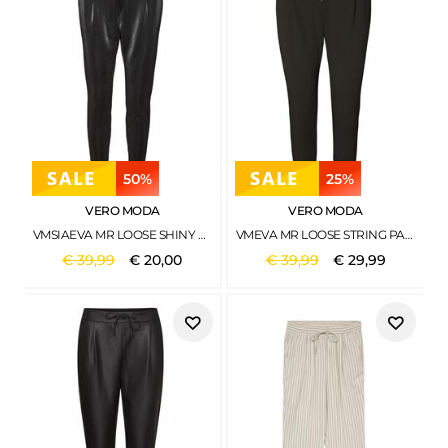
50%
25%
VERO MODA
VERO MODA
VMSIAEVA MR LOOSE SHINY STRING PANT BLACK
VMEVA MR LOOSE STRING PANT GA NOOS PEAT
€
39
,
99
€
20
,
00
€
39
,
99
€
29
,
99