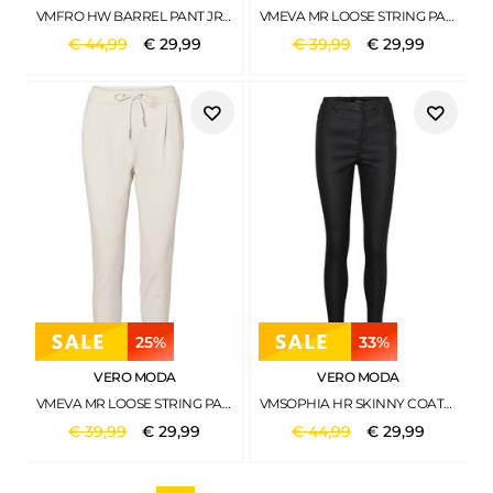
VMFRO HW BARREL PANT JRS GA BLACK
VMEVA MR LOOSE STRING PANT GA NOOS FOSSIL
€
44
,
99
€
29
,
99
€
39
,
99
€
29
,
99
25%
33%
VERO MODA
VERO MODA
VMEVA MR LOOSE STRING PANT GA NOOS BIRCH
VMSOPHIA HR SKINNY COATED PANTS BLACK-COATED
€
39
,
99
€
29
,
99
€
44
,
99
€
29
,
99