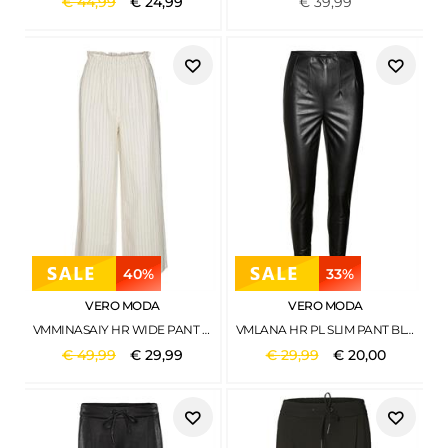
€
44
,
99
€
24
,
99
€
39
,
99
40%
33%
VERO MODA
VERO MODA
VMMINASAIY HR WIDE PANT OATMEAL
VMLANA HR PL SLIM PANT BLACK
€
49
,
99
€
29
,
99
€
29
,
99
€
20
,
00