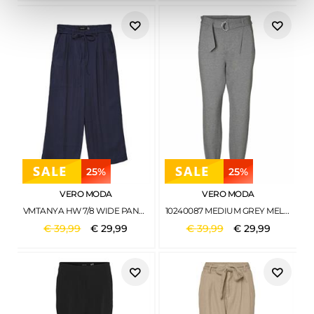
25%
25%
VERO MODA
VERO MODA
VMTANYA HW 7/8 WIDE PANTS BOO NAVY BLAZER
10240087 MEDIUM GREY MELANGE
€
39
,
99
€
29
,
99
€
39
,
99
€
29
,
99