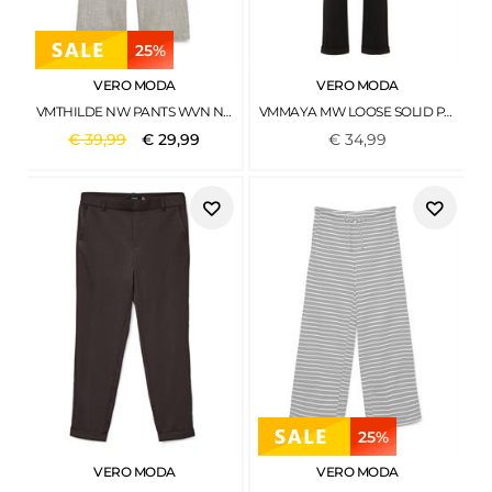
25%
VERO MODA
VERO MODA
VMTHILDE NW PANTS WVN NOOS SILVER LINING
VMMAYA MW LOOSE SOLID PANT NOOS BLACK1
€
39
,
99
€
29
,
99
€
34
,
99
25%
VERO MODA
VERO MODA