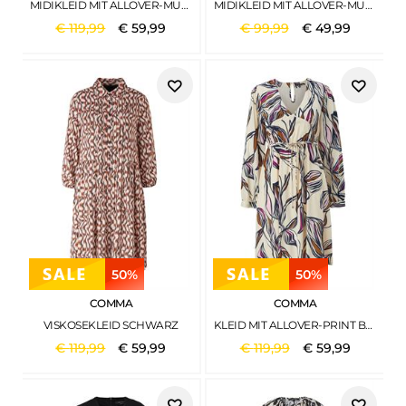
MIDIKLEID MIT ALLOVER-MUSTER SCHWARZ
MIDIKLEID MIT ALLOVER-MUSTER BRAUN
€
119
,
99
€
59
,
99
€
99
,
99
€
49
,
99
50%
50%
COMMA
COMMA
VISKOSEKLEID SCHWARZ
KLEID MIT ALLOVER-PRINT BEIGE
€
119
,
99
€
59
,
99
€
119
,
99
€
59
,
99