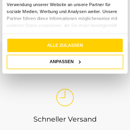
Verwendung unserer Website an unsere Partner für
50%
50%
soziale Medien, Werbung und Analysen weiter. Unsere
COMMA
COMMA
Partner führen diese Informationen möglicherweise mit
KLEID BEIGE
KLEID SCHWARZ
weiteren Daten zusammen, die Sie ihnen bereitgestellt
€
119
,
99
€
59
,
99
€
119
,
99
€
59
,
99
haben oder die sie im Rahmen Ihrer Nutzung der Dienste
gesammelt haben.
ALLE ZULASSEN
ANPASSEN
UNSER SERVICE
Schneller Versand