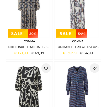
50%
54%
COMMA
COMMA
CHIFFONKLEID MIT UNTERKLEID BLAU
TUNIKAKLEID MIT ALLOVERPRINT BEIGE
€
139
,
99
€
69
,
99
€
139
,
99
€
64
,
99