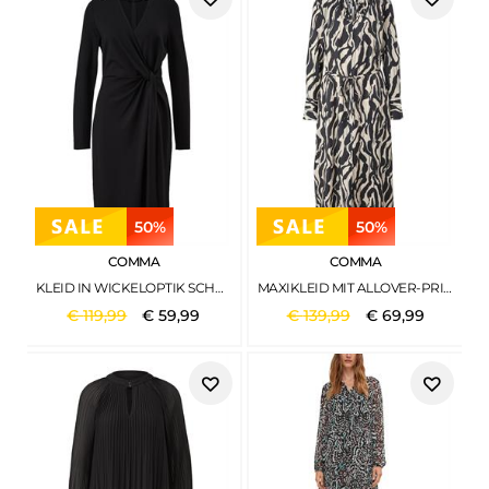
50%
50%
COMMA
COMMA
KLEID IN WICKELOPTIK SCHWARZ
MAXIKLEID MIT ALLOVER-PRINT CREME
€
119
,
99
€
59
,
99
€
139
,
99
€
69
,
99