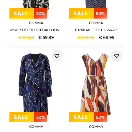
50%
50%
COMMA
COMMA
VISKOSEKLEID MIT BALLOONÄRME SCHWARZ
TUNIKAKLEID SCHWARZ
€
119
,
99
€
59
,
99
€
139
,
99
€
69
,
99
50%
50%
COMMA
COMMA