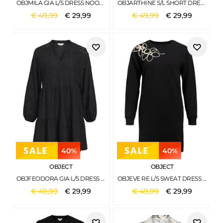
OBJMILA GIA L/S DRESS NOOS SCHWARZ2
OBJARTHINE S/L SHORT DRESS 132 BLACK
€
49
,
99
€
29
,
99
€
49
,
99
€
29
,
99
40%
40%
OBJECT
OBJECT
OBJFEODORA GIA L/S DRESS NOOS BLACK
OBJEVE RE L/S SWEAT DRESS 137 BLACK
€
49
,
99
€
29
,
99
€
49
,
99
€
29
,
99