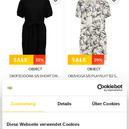
33%
29%
OBJECT
OBJECT
OBJFEODORA S/S SHORT DRESS NOOS BLACK
OBJVIGGA S/S PLAYSUIT 132 SANDSHELL
€
44
,
99
€
29
,
99
€
69
,
99
€
49
,
99
Zustimmung
Details
Über Cookies
UNSER SERVICE
Diese Webseite verwendet Cookies