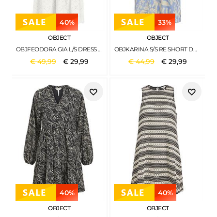
40%
33%
OBJECT
OBJECT
OBJFEODORA GIA L/S DRESS NOOS CLOUD DANCER
OBJKARINA S/S RE SHORT DRESS NOOS SANDSHELL
€
49
,
99
€
29
,
99
€
44
,
99
€
29
,
99
40%
40%
OBJECT
OBJECT