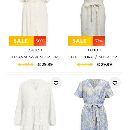
50%
33%
OBJECT
OBJECT
OBJSANNE S/S RE SHORT DRESS 145 ND SANDSHELL
OBJFEODORA S/S SHORT DRESS NOOS CLOUD DANCER
€
59
,
99
€
29
,
99
€
44
,
99
€
29
,
99