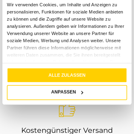
Wir verwenden Cookies, um Inhalte und Anzeigen zu
personalisieren, Funktionen für soziale Medien anbieten
zu können und die Zugriffe auf unsere Website zu
analysieren. Außerdem geben wir Informationen zu Ihrer
Verwendung unserer Website an unsere Partner für
soziale Medien, Werbung und Analysen weiter. Unsere
Schneller Versand
Partner führen diese Informationen möglicherweise mit
weiteren Daten zusammen, die Sie ihnen bereitgestellt
haben oder die sie im Rahmen Ihrer Nutzung der Dienste
Wir versenden innerhalb von 3-5 Werktagen per
DHL. Mit der Versandbestätigung erhältst du von
gesammelt haben.
ALLE ZULASSEN
uns einen DHL Tracking Link, so dass du immer ganz
genau weißt, wo dein Paket ist und wann es bei dir
eintrifft
ANPASSEN
Kostengünstiger Versand