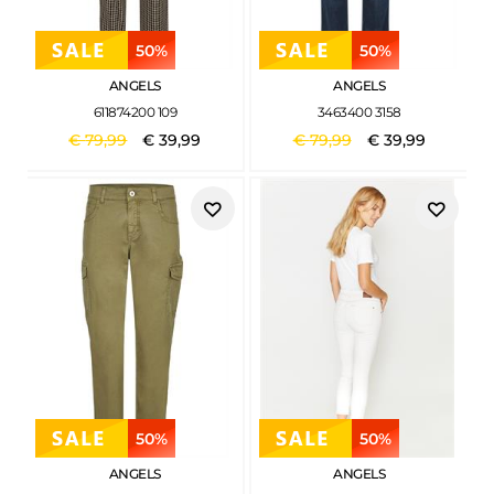
50%
50%
ANGELS
ANGELS
611874200 109
3463400 3158
€
79
,
99
€
39
,
99
€
79
,
99
€
39
,
99
50%
50%
ANGELS
ANGELS