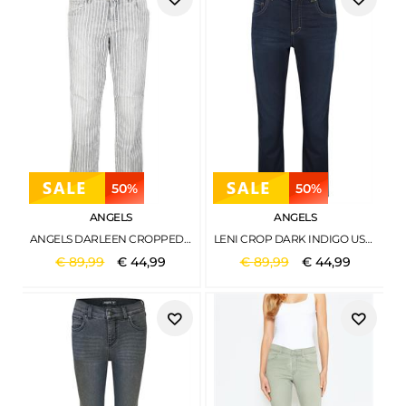
50%
50%
ANGELS
ANGELS
ANGELS DARLEEN CROPPED - CROPPED JEANS GRAU
LENI CROP DARK INDIGO USED
€
89
,
99
€
44
,
99
€
89
,
99
€
44
,
99