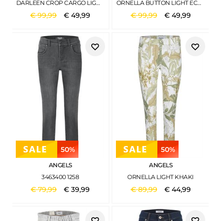
DARLEEN CROP CARGO LIGHT KHAKI
ORNELLA BUTTON LIGHT ECRU
€
99
,
99
€
49
,
99
€
99
,
99
€
49
,
99
50%
50%
ANGELS
ANGELS
3463400 1258
ORNELLA LIGHT KHAKI
€
79
,
99
€
39
,
99
€
89
,
99
€
44
,
99