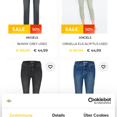
50%
50%
ANGELS
ANGELS
SKINNY GREY USED
ORNELLA EUCALYPTUS USED
€
89
,
99
€
44
,
99
€
89
,
99
€
44
,
99
Zustimmung
Details
Über Cookies