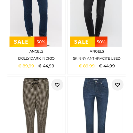
50%
50%
ANGELS
ANGELS
DOLLY DARK INDIGO
SKINNY ANTHRACITE USED
€
89
,
99
€
44
,
99
€
89
,
99
€
44
,
99