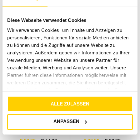
50%
50%
ANGELS
ANGELS
Diese Webseite verwendet Cookies
SKINNY BLACK USED
SKINNY MID BLUE USED
Wir verwenden Cookies, um Inhalte und Anzeigen zu
€
89
,
99
€
44
,
99
€
89
,
99
€
44
,
99
personalisieren, Funktionen für soziale Medien anbieten
zu können und die Zugriffe auf unsere Website zu
analysieren. Außerdem geben wir Informationen zu Ihrer
Verwendung unserer Website an unsere Partner für
soziale Medien, Werbung und Analysen weiter. Unsere
Partner führen diese Informationen möglicherweise mit
weiteren Daten zusammen, die Sie ihnen bereitgestellt
haben oder die sie im Rahmen Ihrer Nutzung der Dienste
gesammelt haben.
ALLE ZULASSEN
50%
30%
ANPASSEN
ANGELS
ANGELS
LENI MID BLUE USED
ORNELLA BLOOM WHITE