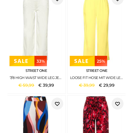
33%
25%
STREET ONE
STREET ONE
7/8 HIGH WAIST WIDE LEG JEANS IM LOOSE FIT OFF WHITE WASHED
LOOSE FIT HOSE MIT WIDE LEGS MERRY YELLOW
€
59
,
99
€
39
,
99
€
39
,
99
€
29
,
99