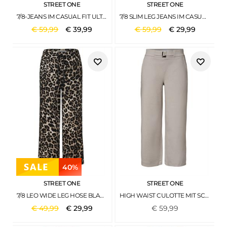
STREET ONE
STREET ONE
7/8-JEANS IM CASUAL FIT ULTRA BLEACH RANDOM WASHED
7/8 SLIM LEG JEANS IM CASUAL FIT AUTHENTIC DARK BLUE WASH
€
59
,
99
€
39
,
99
€
59
,
99
€
29
,
99
40%
STREET ONE
STREET ONE
7/8 LEO WIDE LEG HOSE BLACK
HIGH WAIST CULOTTE MIT SCHNALLENDETAIL CLAY SAND
€
49
,
99
€
29
,
99
€
59
,
99