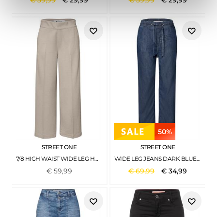
€
39
,
99
€
29
,
99
€
39
,
99
€
29
,
99
50%
STREET ONE
STREET ONE
7/8 HIGH WAIST WIDE LEG HOSE IM CASUAL FIT COBBLE STONE
WIDE LEG JEANS DARK BLUE CLEAN
€
59
,
99
€
69
,
99
€
34
,
99