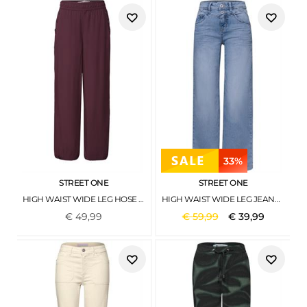
33%
STREET ONE
STREET ONE
HIGH WAIST WIDE LEG HOSE IM LOOSE FIT RUSTIC ROUGE
HIGH WAIST WIDE LEG JEANS IM LOOSE FIT LIGHT BLUE WASH
€
49
,
99
€
59
,
99
€
39
,
99