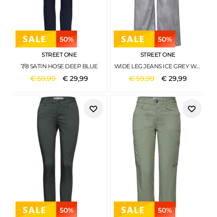
50%
50%
STREET ONE
STREET ONE
7/8 SATIN HOSE DEEP BLUE
WIDE LEG JEANS ICE GREY WASH
€
59
,
99
€
29
,
99
€
59
,
99
€
29
,
99
50%
50%