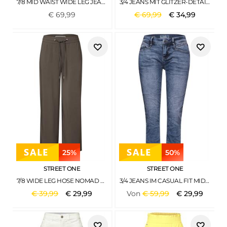
7/8 MID WAIST WIDE LEG JEANS IM LOOSE FIT ULTRA BLEACHED WASH
3/4 JEANS MIT GLITZER-DETAIL MEDIUM BLUE RANDOM ACID
€
69
,
99
€
69
,
99
€
34
,
99
25%
50%
STREET ONE
STREET ONE
7/8 WIDE LEG HOSE NOMAD BROWN
3/4 JEANS IM CASUAL FIT MID BLUE RANDOM WASH
€
39
,
99
€
29
,
99
Von
€
59
,
99
€
29
,
99