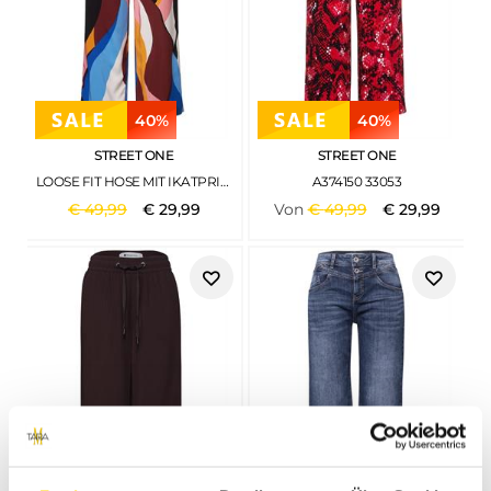
40%
40%
STREET ONE
STREET ONE
LOOSE FIT HOSE MIT IKATPRINT FOXY RED
A374150 33053
€
49
,
99
€
29
,
99
Von
€
49
,
99
€
29
,
99