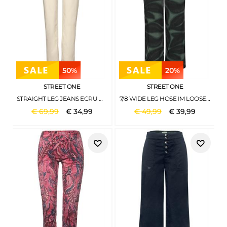
50%
20%
STREET ONE
STREET ONE
STRAIGHT LEG JEANS ECRU WASHED
7/8 WIDE LEG HOSE IM LOOSE FIT MIT PRINT DEEP BOUND GREEN
€
69
,
99
€
34
,
99
€
49
,
99
€
39
,
99