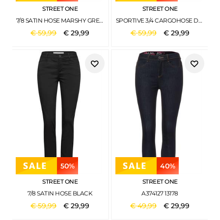
STREET ONE
STREET ONE
7/8 SATIN HOSE MARSHY GREEN
SPORTIVE 3/4 CARGOHOSE DRY SALVIA GREEN
€
59
,
99
€
29
,
99
€
59
,
99
€
29
,
99
50%
40%
STREET ONE
STREET ONE
7/8 SATIN HOSE BLACK
A374127 13178
€
59
,
99
€
29
,
99
€
49
,
99
€
29
,
99