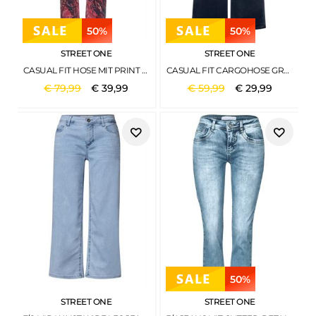
50%
50%
STREET ONE
STREET ONE
CASUAL FIT HOSE MIT PRINT FLORAL AOP WASHED
CASUAL FIT CARGOHOSE GRAND BLUE
€
79
,
99
€
39
,
99
€
59
,
99
€
29
,
99
50%
STREET ONE
STREET ONE