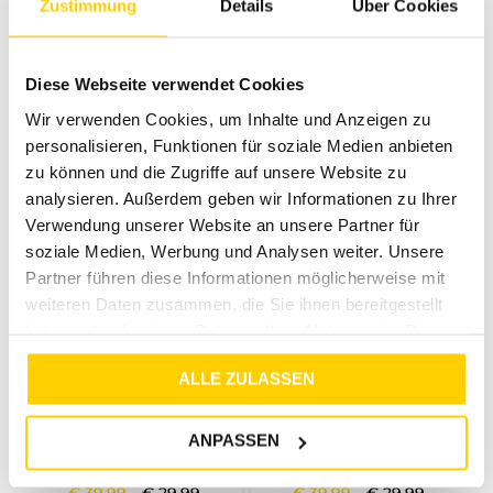
Zustimmung
Details
Über Cookies
25%
33%
STREET ONE
STREET ONE
7/8 HIGH WAIST WIDE LEG HOSE IM LOOSE FIT DEEP EARTH
7/8 HIGH WAIST WIDE LEG JEANS IM LOOSE FIT DARK BLUE WASH
Diese Webseite verwendet Cookies
€
39
,
99
€
29
,
99
€
59
,
99
€
39
,
99
Wir verwenden Cookies, um Inhalte und Anzeigen zu
personalisieren, Funktionen für soziale Medien anbieten
zu können und die Zugriffe auf unsere Website zu
analysieren. Außerdem geben wir Informationen zu Ihrer
Verwendung unserer Website an unsere Partner für
soziale Medien, Werbung und Analysen weiter. Unsere
Partner führen diese Informationen möglicherweise mit
weiteren Daten zusammen, die Sie ihnen bereitgestellt
haben oder die sie im Rahmen Ihrer Nutzung der Dienste
gesammelt haben.
ALLE ZULASSEN
25%
25%
STREET ONE
STREET ONE
ANPASSEN
7/8 HIGH WAIST WIDE LEG HOSE IM LOOSE FIT BLACK
7/8 HIGH WAIST WIDE LEG HOSE IM LOOSE FIT COBBLE STONE