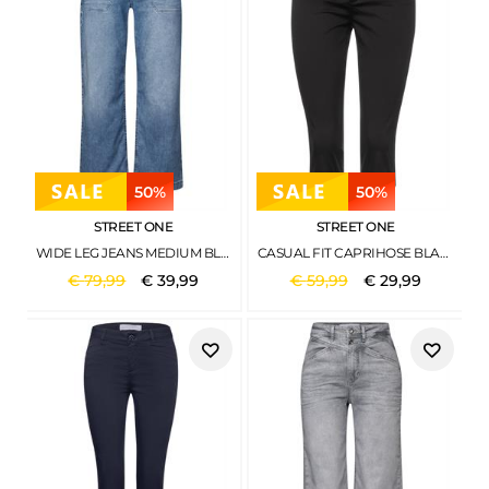
50%
50%
STREET ONE
STREET ONE
WIDE LEG JEANS MEDIUM BLUE RANDOM
CASUAL FIT CAPRIHOSE BLACK
€
79
,
99
€
39
,
99
€
59
,
99
€
29
,
99