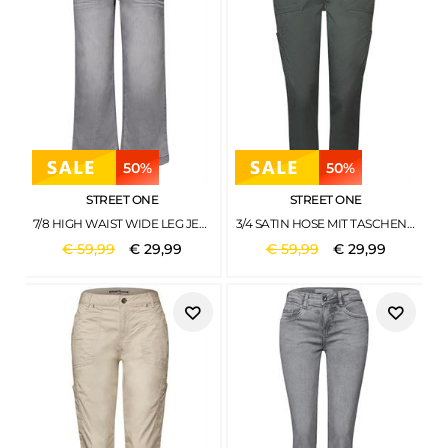
50%
50%
STREET ONE
STREET ONE
7/8 HIGH WAIST WIDE LEG JEANS IM LOOSE FIT LIGHT GREY WASH
3/4 SATIN HOSE MIT TASCHEN MARSHY GREEN
€
59
,
99
€
29
,
99
€
59
,
99
€
29
,
99