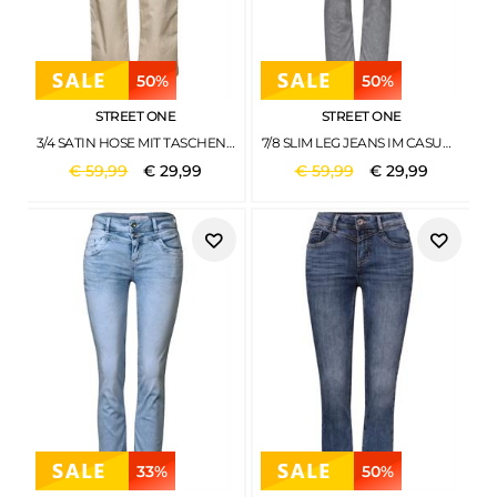
50%
50%
STREET ONE
STREET ONE
3/4 SATIN HOSE MIT TASCHEN BARLEY BEIGE
7/8 SLIM LEG JEANS IM CASUAL FIT LIGHT GREY RANDOM WASH
€
59
,
99
€
29
,
99
€
59
,
99
€
29
,
99
33%
50%