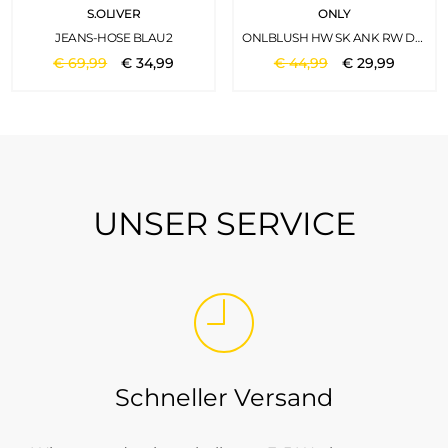
S.OLIVER
ONLY
JEANS-HOSE BLAU2
ONLBLUSH HW SK ANK RW DNM REA005 WASHED BLACK
€
69
,
99
€
34
,
99
€
44
,
99
€
29
,
99
UNSER SERVICE
Schneller Versand