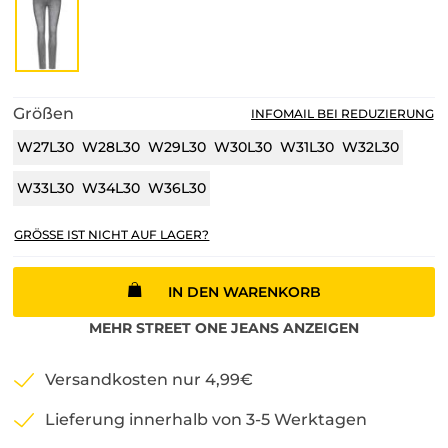
Größen
INFOMAIL BEI REDUZIERUNG
W27L30
W28L30
W29L30
W30L30
W31L30
W32L30
W33L30
W34L30
W36L30
GRÖSSE IST NICHT AUF LAGER?
IN DEN WARENKORB
MEHR
STREET ONE
JEANS
ANZEIGEN
Versandkosten nur 4,99€
Lieferung innerhalb von 3-5 Werktagen