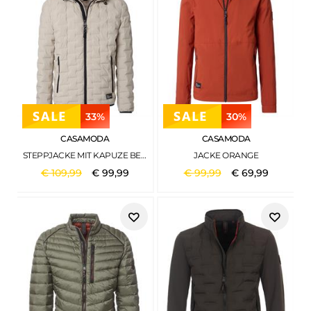
33%
30%
CASAMODA
CASAMODA
STEPPJACKE MIT KAPUZE BEIGE
JACKE ORANGE
€
109
,
99
€
99
,
99
€
99
,
99
€
69
,
99