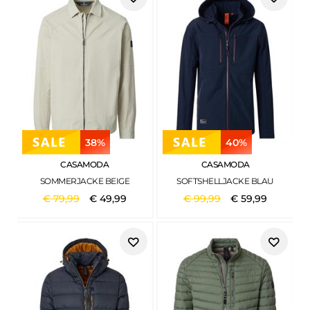
38%
40%
CASAMODA
CASAMODA
SOMMERJACKE BEIGE
SOFTSHELLJACKE BLAU
€
79
,
99
€
49
,
99
€
99
,
99
€
59
,
99