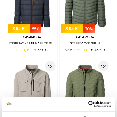
55%
30%
CASAMODA
CASAMODA
STEPPJACKE MIT KAPUZE BLAU
STEPPJACKE GRÜN
€
219
,
99
€
99
,
99
Von
€
99
,
99
€
69
,
99