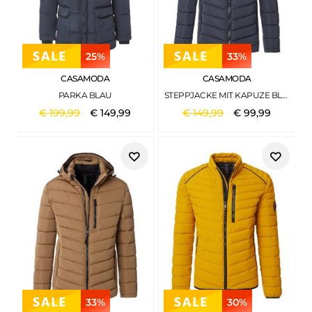
25%
33%
CASAMODA
CASAMODA
PARKA BLAU
STEPPJACKE MIT KAPUZE BLAU
€
199
,
99
€
149
,
99
€
149
,
99
€
99
,
99
33%
30%