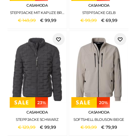
CASAMODA
CASAMODA
STEPPJACKE MIT KAPUZE BRAUN
STEPPJACKE GELB
€
149
,
99
€
99
,
99
€
99
,
99
€
69
,
99
23%
20%
CASAMODA
CASAMODA
STEPPJACKE SCHWARZ
SOFTSHELL BLOUSON BEIGE
€
129
,
99
€
99
,
99
€
99
,
99
€
79
,
99