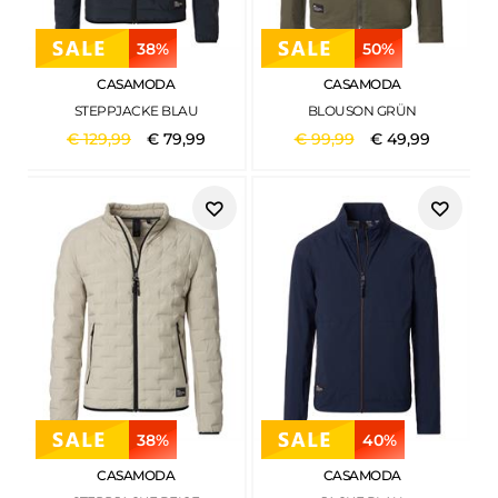
38%
50%
CASAMODA
CASAMODA
STEPPJACKE BLAU
BLOUSON GRÜN
€
129
,
99
€
79
,
99
€
99
,
99
€
49
,
99
38%
40%
CASAMODA
CASAMODA