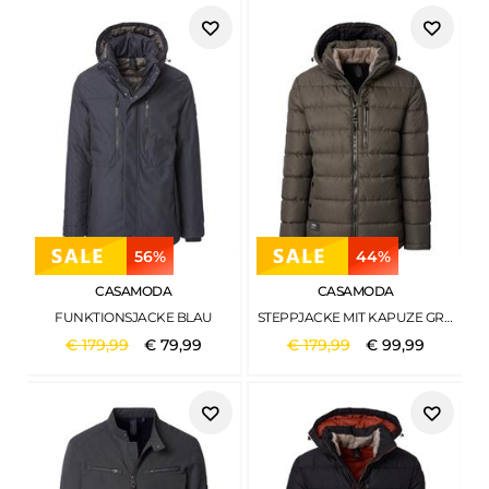
56%
44%
CASAMODA
CASAMODA
FUNKTIONSJACKE BLAU
STEPPJACKE MIT KAPUZE GRÜN
€
179
,
99
€
79
,
99
€
179
,
99
€
99
,
99