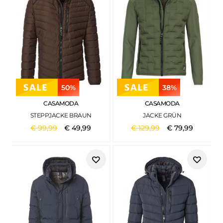
50%
38%
CASAMODA
CASAMODA
STEPPJACKE BRAUN
JACKE GRÜN
€
99
,
99
€
49
,
99
€
129
,
99
€
79
,
99