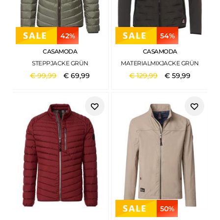
42%
54%
CASAMODA
CASAMODA
STEPPJACKE GRÜN
MATERIALMIXJACKE GRÜN
€
99
,
99
€
69
,
99
€
129
,
99
€
59
,
99
50%