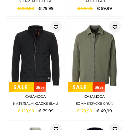
STEPPJACKE BEIGE
JACKE BLAU
€
129
,
99
€
79
,
99
€
99
,
99
€
59
,
99
38%
38%
CASAMODA
CASAMODA
MATERIALMIXJACKE BLAU
SOMMERJACKE GRÜN
€
129
,
99
€
79
,
99
€
79
,
99
€
49
,
99