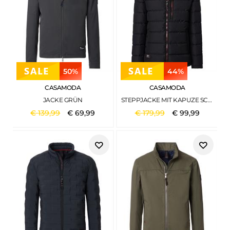
50%
44%
CASAMODA
CASAMODA
JACKE GRÜN
STEPPJACKE MIT KAPUZE SCHWARZ
€
139
,
99
€
69
,
99
€
179
,
99
€
99
,
99