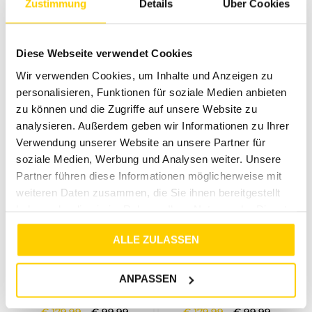
Zustimmung
Details
Über Cookies
30%
50%
CASAMODA
CASAMODA
SOMMERJACKE BEIGE
STEPPJACKE GRÜN
Diese Webseite verwendet Cookies
€
99
,
99
€
69
,
99
€
159
,
99
€
79
,
99
Wir verwenden Cookies, um Inhalte und Anzeigen zu
personalisieren, Funktionen für soziale Medien anbieten
zu können und die Zugriffe auf unsere Website zu
analysieren. Außerdem geben wir Informationen zu Ihrer
Verwendung unserer Website an unsere Partner für
soziale Medien, Werbung und Analysen weiter. Unsere
Partner führen diese Informationen möglicherweise mit
weiteren Daten zusammen, die Sie ihnen bereitgestellt
haben oder die sie im Rahmen Ihrer Nutzung der Dienste
gesammelt haben.
ALLE ZULASSEN
44%
44%
CASAMODA
CASAMODA
ANPASSEN
STEPPJACKE BLAU
STEPPJACKE MIT KAPUZE GRÜN