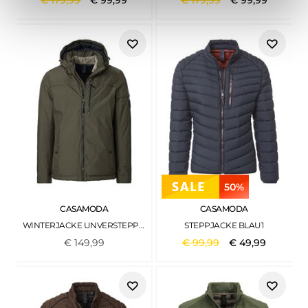
€
179
,
99
€
99
,
99
€
179
,
99
€
99
,
99
50%
CASAMODA
CASAMODA
WINTERJACKE UNVERSTEPPT GRÜN
STEPPJACKE BLAU1
€
149
,
99
€
99
,
99
€
49
,
99