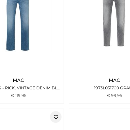
MAC
MAC
MAC JEANS - RICK, VINTAGE DENIM BLAU1
1973L051700 GR
€
119
,
95
€
99
,
95