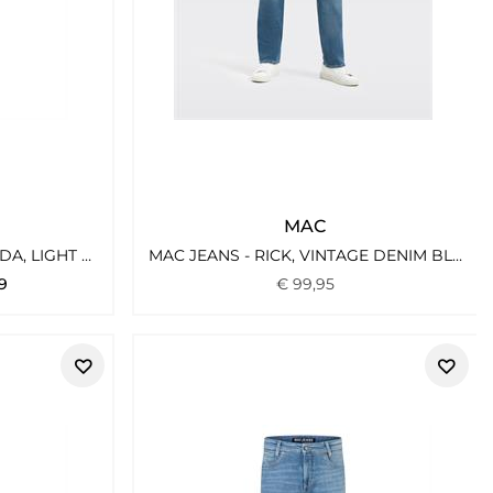
MAC
MAC JEANS - JOGN BERMUDA, LIGHT SWEAT DENIM GRAU
MAC JEANS - RICK, VINTAGE DENIM BLAU2
9
€
99
,
95