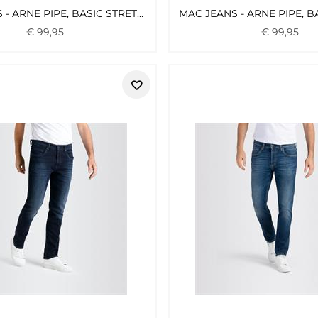
MAC JEANS - ARNE PIPE, BASIC STRETCH DENIM BLAU3
€
99
,
95
€
99
,
95