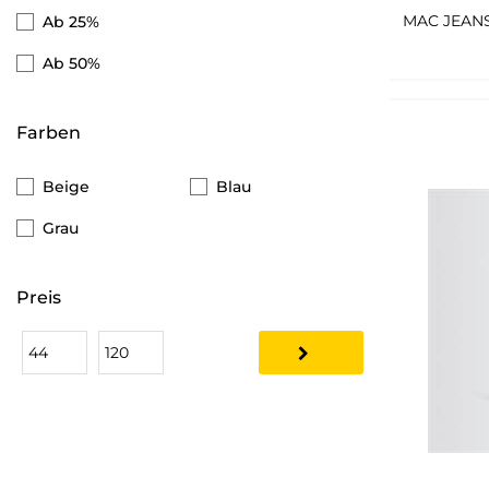
QS
Ab 25%
Lerros
Ab 50%
Esprit
Farben
Tommy Hilfiger
Brax
Beige
Blau
Gant
Grau
s.Oliver Black Label
Preis
Tom Tailor Denim
Tommy Jeans
Marc O'Polo
Khujo
Gipsy