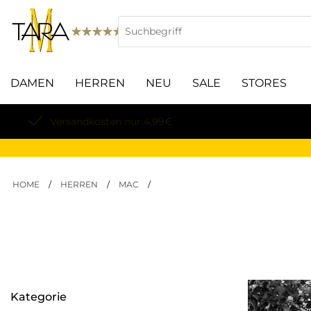
DAMEN
HERREN
NEU
SALE
STORES
Lieferung innerhalb von 3-5 Werktagen
HOME
/
HERREN
/
MAC
/
Kategorie