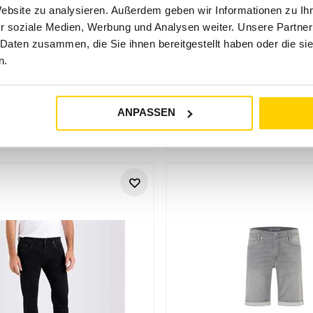
Website zu analysieren. Außerdem geben wir Informationen zu I
r soziale Medien, Werbung und Analysen weiter. Unsere Partner
 Daten zusammen, die Sie ihnen bereitgestellt haben oder die s
n.
MAC
MAC
1973L051700 H781
0970L050121 H7
ANPASSEN
€
99
,
95
€
89
,
95