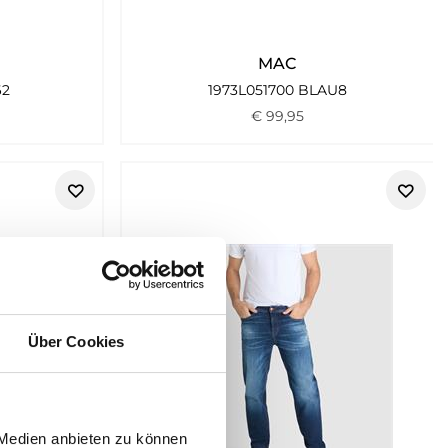
MAC
62
1973L051700 BLAU8
€
99
,
95
Über Cookies
 Medien anbieten zu können