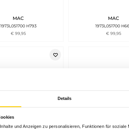
MAC
MAC
1973L051700 H793
1973L051700 H6
€
99
,
95
€
99
,
95
Details
Cookies
nhalte und Anzeigen zu personalisieren, Funktionen für soziale