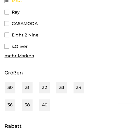
MAC
Ray
CASAMODA
Eight 2 Nine
s.Oliver
mehr Marken
Street One Men
Camel Active
Größen
Scotch & Soda
30
31
32
33
34
G-star Raw
Tom Tailor
36
38
40
Marc O'Polo Denim
Rabatt
Selected