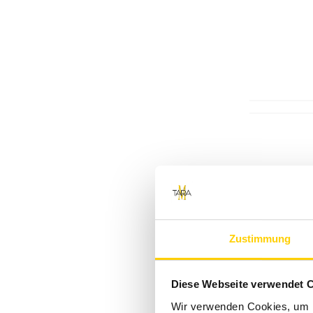
PME Legend
Jack & Jones
Only & Sons
ETERNA
Calvin Klein Jeans
Chasin'
Calvin Klein
VENTI
Vanguard
Zustimmung
Digel
Mazine
Diese Webseite verwendet 
Colours & Sons
Wir verwenden Cookies, um I