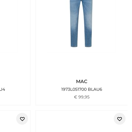
MAC
AU4
1973L051700 BLAU6
€
99
,
95