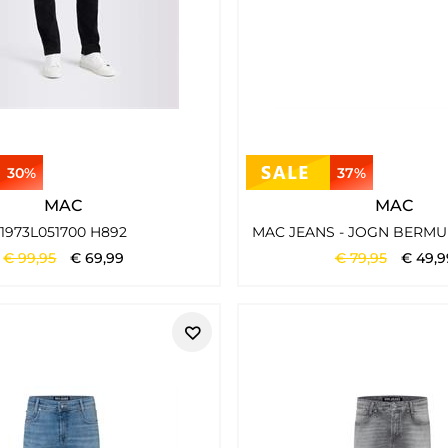
30%
37%
MAC
MAC
1973L051700 H892
€
99
,
95
€
69
,
99
€
79
,
95
€
49
,
9