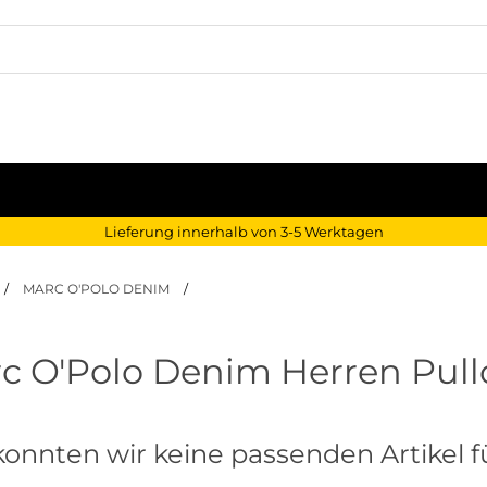
Lieferung innerhalb von 3-5 Werktagen
/
MARC O'POLO DENIM
/
c O'Polo Denim Herren Pull
konnten wir keine passenden Artikel fü