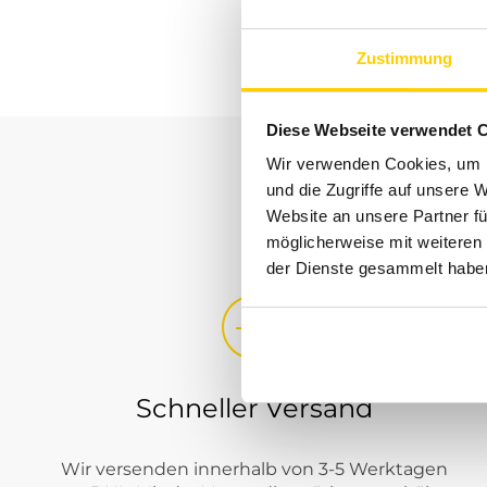
Gant
Zustimmung
Tom Tailor Denim
Eight 2 Nine
Diese Webseite verwendet 
Tommy Hilfiger
Wir verwenden Cookies, um I
Marc O'Polo
und die Zugriffe auf unsere 
Website an unsere Partner fü
Tommy Jeans
möglicherweise mit weiteren
G-star Raw
der Dienste gesammelt habe
Ray
Only & Sons
Jack & Jones
Schneller Versand
Lerros
Wir versenden innerhalb von 3-5 Werktagen
CASAMODA