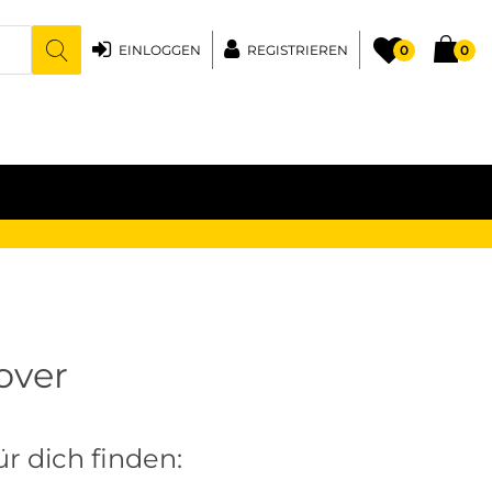
EINLOGGEN
REGISTRIEREN
0
0
over
r dich finden: