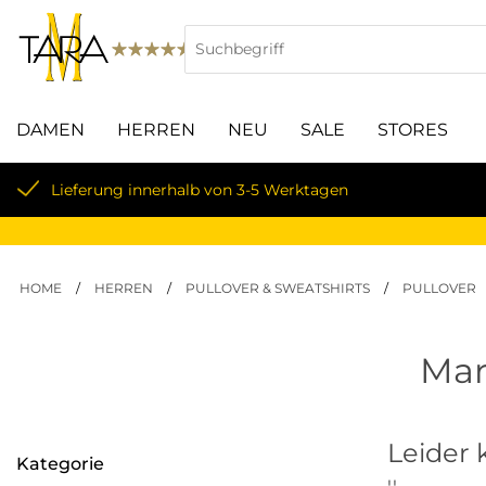
DAMEN
HERREN
NEU
SALE
STORES
Lieferung innerhalb von 3-5 Werktagen
HOME
/
HERREN
/
PULLOVER & SWEATSHIRTS
/
PULLOVER
Mar
Leider 
Kategorie