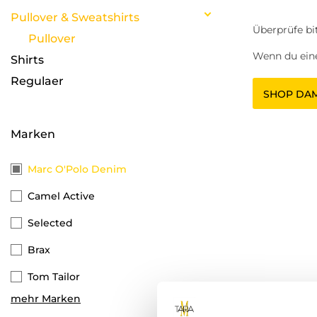
''
Pullover & Sweatshirts
Überprüfe bi
Pullover
Wenn du eine
Shirts
Regulaer
SHOP DA
Marken
Marc O'Polo Denim
Camel Active
Selected
Brax
Tom Tailor
mehr Marken
s.Oliver