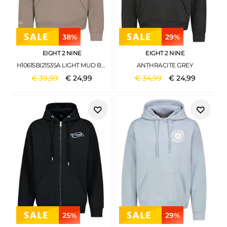
38%
29%
EIGHT 2 NINE
EIGHT 2 NINE
H10615BI21535A LIGHT MUD BROWN
ANTHRACITE GREY
€
39
,
99
€
24
,
99
€
34
,
99
€
24
,
99
25%
29%