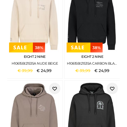
38%
38%
EIGHT 2 NINE
EIGHT 2 NINE
H10615BI21535A NUDE BEIGE
H10615BI21535A CARBON BLACK
€
39
,
99
€
24
,
99
€
39
,
99
€
24
,
99