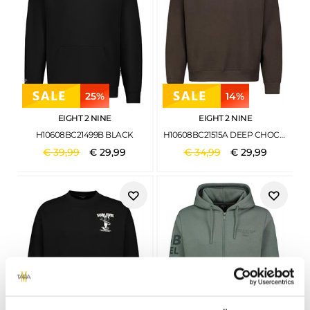
25%
14%
EIGHT 2 NINE
EIGHT 2 NINE
H10608BC21499B BLACK
H10608BC21515A DEEP CHOCOLATE BROWN
€
39
,
99
€
29
,
99
€
34
,
99
€
29
,
99