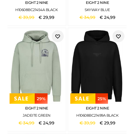
EIGHT 2 NINE
EIGHT 2 NINE
H10608BC21454A BLACK
SKYWAY BLUE
€
39
,
99
€
29
,
99
€
34
,
99
€
24
,
99
29%
25%
EIGHT 2 NINE
EIGHT 2 NINE
JADEITE GREEN
H10608BC21499A BLACK
€
34
,
99
€
24
,
99
€
39
,
99
€
29
,
99