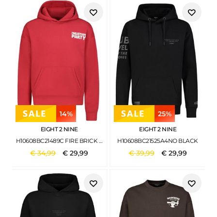
14%
25%
EIGHT 2 NINE
EIGHT 2 NINE
H10608BC21489C FIRE BRICK RED
H10608BC21525A4NO BLACK
€
34
,
99
€
29
,
99
€
39
,
99
€
29
,
99