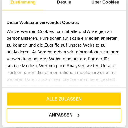
Zustimmung
Details
Über Cookies
14%
40%
EIGHT 2 NINE
EIGHT 2 NINE
Diese Webseite verwendet Cookies
H10608BC21515A BLACK
H10608BC21524A3NO FOREST GREEN
Wir verwenden Cookies, um Inhalte und Anzeigen zu
€
34
,
99
€
29
,
99
€
49
,
99
€
29
,
99
personalisieren, Funktionen für soziale Medien anbieten
zu können und die Zugriffe auf unsere Website zu
analysieren. Außerdem geben wir Informationen zu Ihrer
Verwendung unserer Website an unsere Partner für
soziale Medien, Werbung und Analysen weiter. Unsere
Partner führen diese Informationen möglicherweise mit
weiteren Daten zusammen, die Sie ihnen bereitgestellt
haben oder die sie im Rahmen Ihrer Nutzung der Dienste
gesammelt haben.
ALLE ZULASSEN
25%
ANPASSEN
EIGHT 2 NINE
EIGHT 2 NINE