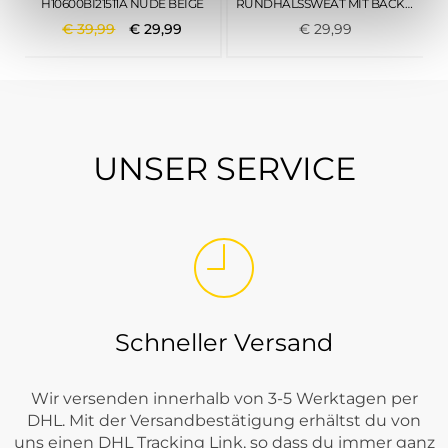
H10600BI21511A NUDE BEIGE
RUNDHALSSWEAT MIT BACKPRINT FIRE BRICK RED
€
39
,
99
€
29
,
99
€
29
,
99
UNSER SERVICE
Schneller Versand
Wir versenden innerhalb von 3-5 Werktagen per
DHL. Mit der Versandbestätigung erhältst du von
uns einen DHL Tracking Link, so dass du immer ganz