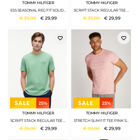
TOMMY HILFIGER
TOMMY HILFIGER
ESS SEASONAL REG FIT SOLID TEE BRILLIANT ORANGE
SCRIPT STACK REGULAR TEE RUSTY OCHRE
€
39
,
90
€
29
,
99
€
39
,
90
€
29
,
99
25%
25%
TOMMY HILFIGER
TOMMY HILFIGER
SCRIPT STACK REGULAR TEE CUT GRASS
STRETCH SLIM FIT TEE PINK SHADE
€
39
,
90
€
29
,
99
€
39
,
90
€
29
,
99