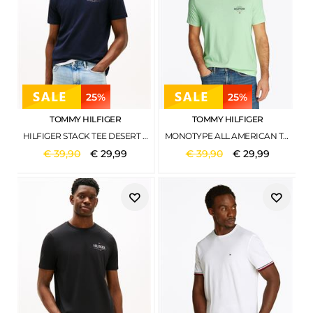
25%
25%
TOMMY HILFIGER
TOMMY HILFIGER
HILFIGER STACK TEE DESERT SKY
MONOTYPE ALL AMERICAN TEE OPAL GREEN
€
39
,
90
€
29
,
99
€
39
,
90
€
29
,
99