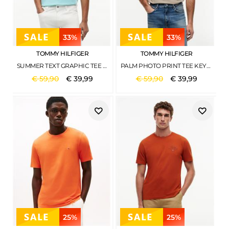
33%
33%
TOMMY HILFIGER
TOMMY HILFIGER
SUMMER TEXT GRAPHIC TEE ARCTIC AQUA
PALM PHOTO PRINT TEE KEYSTONE
€
59
,
90
€
39
,
99
€
59
,
90
€
39
,
99
25%
25%