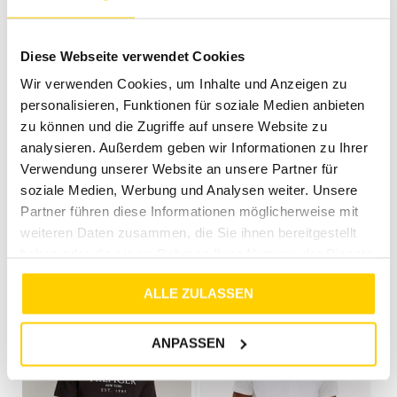
Diese Webseite verwendet Cookies
Wir verwenden Cookies, um Inhalte und Anzeigen zu
personalisieren, Funktionen für soziale Medien anbieten
zu können und die Zugriffe auf unsere Website zu
analysieren. Außerdem geben wir Informationen zu Ihrer
Verwendung unserer Website an unsere Partner für
40%
33%
soziale Medien, Werbung und Analysen weiter. Unsere
Partner führen diese Informationen möglicherweise mit
TOMMY HILFIGER
TOMMY HILFIGER
weiteren Daten zusammen, die Sie ihnen bereitgestellt
GLOBAL STRIPE CUFF TEE DESERT SKY
PALM PHOTO PRINT TEE WHITE
haben oder die sie im Rahmen Ihrer Nutzung der Dienste
€
49
,
90
€
29
,
99
€
59
,
90
€
39
,
99
gesammelt haben.
ALLE ZULASSEN
ANPASSEN