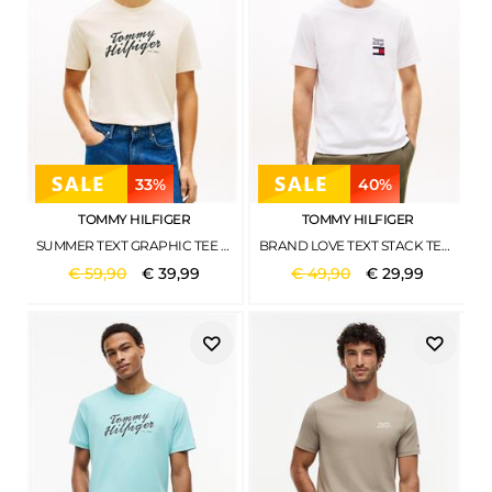
33%
40%
TOMMY HILFIGER
TOMMY HILFIGER
SUMMER TEXT GRAPHIC TEE MUSLIN
BRAND LOVE TEXT STACK TEE WHITE
€
59
,
90
€
39
,
99
€
49
,
90
€
29
,
99