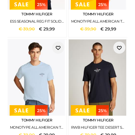
25%
25%
TOMMY HILFIGER
TOMMY HILFIGER
ESS SEASONAL REG FIT SOLID TEE IVORY PETAL-PREPPY NAVY
MONOTYPE ALL AMERICAN TEE DESERT SKY
€
39
,
90
€
29
,
99
€
39
,
90
€
29
,
99
25%
25%
TOMMY HILFIGER
TOMMY HILFIGER
MONOTYPE ALL AMERICAN TEE BREEZY BLUE
RWB HILFIGER TEE DESERT SKY