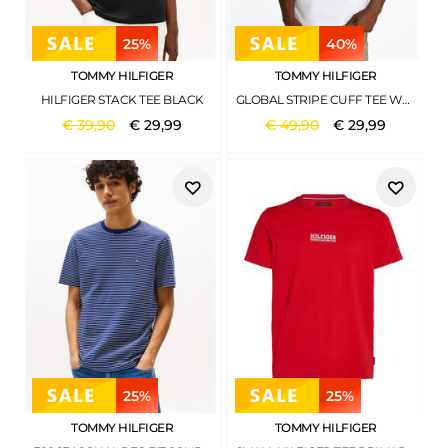
25%
40%
TOMMY HILFIGER
TOMMY HILFIGER
HILFIGER STACK TEE BLACK
GLOBAL STRIPE CUFF TEE WHITE
€
39
,
90
€
29
,
99
€
49
,
90
€
29
,
99
25%
25%
TOMMY HILFIGER
TOMMY HILFIGER