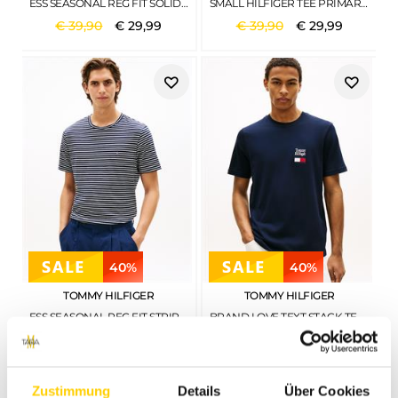
ESS SEASONAL REG FIT SOLID TEE PREPPY NAVY-IVORY PETAL
SMALL HILFIGER TEE PRIMARY RED
€
39
,
90
€
29
,
99
€
39
,
90
€
29
,
99
40%
40%
TOMMY HILFIGER
TOMMY HILFIGER
ESS SEASONAL REG FIT STRIPE TEE DESERT SKY - ECRU STRIPE
BRAND LOVE TEXT STACK TEE DESERT SKY
€
49
,
90
€
29
,
99
€
49
,
90
€
29
,
99
Zustimmung
Details
Über Cookies