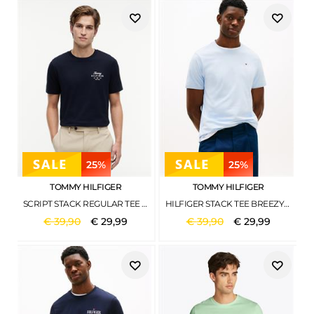
25%
25%
TOMMY HILFIGER
TOMMY HILFIGER
SCRIPT STACK REGULAR TEE DESERT SKY
HILFIGER STACK TEE BREEZY BLUE
€
39
,
90
€
29
,
99
€
39
,
90
€
29
,
99