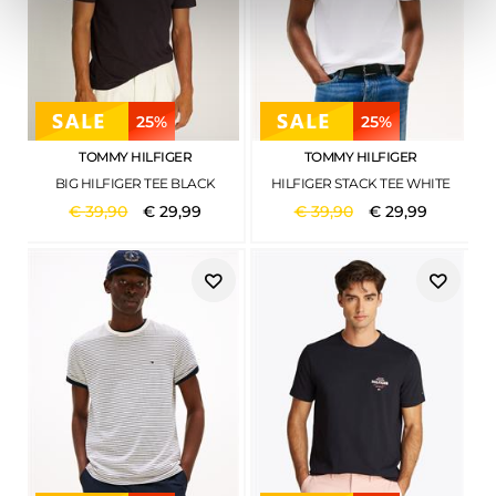
25%
25%
TOMMY HILFIGER
TOMMY HILFIGER
BIG HILFIGER TEE BLACK
HILFIGER STACK TEE WHITE
€
39
,
90
€
29
,
99
€
39
,
90
€
29
,
99