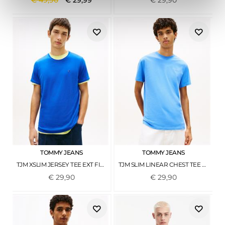
€
49
,
90
€
29
,
99
€
29
,
90
TOMMY JEANS
TOMMY JEANS
TJM XSLIM JERSEY TEE EXT FIZZY BLUE
TJM SLIM LINEAR CHEST TEE EXT BLUE TWILIGHT
€
29
,
90
€
29
,
90