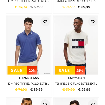
TJM REG TIPPED POLO EXT CREAM
TJM REG TIPPED POLO EXT POLAR TEAL
€
74
,
90
€
59
,
99
€
74
,
90
€
59
,
99
20%
25%
TOMMY JEANS
TOMMY JEANS
TJM REG TIPPED POLO EXT BLUE STORM
TJM REG BIG FLAG SS TEE EXT CALICO
€
74
,
90
€
59
,
99
€
39
,
90
€
29
,
99