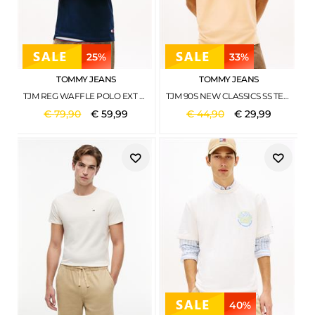
25%
33%
TOMMY JEANS
TOMMY JEANS
TJM REG WAFFLE POLO EXT DARK NIGHT NAVY
TJM 90S NEW CLASSICS SS TEE FADED SUN KISS
€
79
,
90
€
59
,
99
€
44
,
90
€
29
,
99
40%