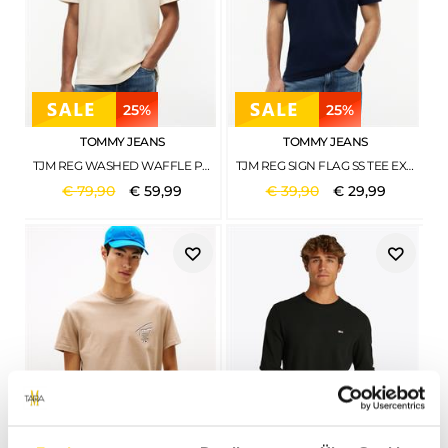
25%
25%
TOMMY JEANS
TOMMY JEANS
TJM REG WASHED WAFFLE POLO EXT CALICO
TJM REG SIGN FLAG SS TEE EXT DARK NIGHT NAVY
€
79
,
90
€
59
,
99
€
39
,
90
€
29
,
99