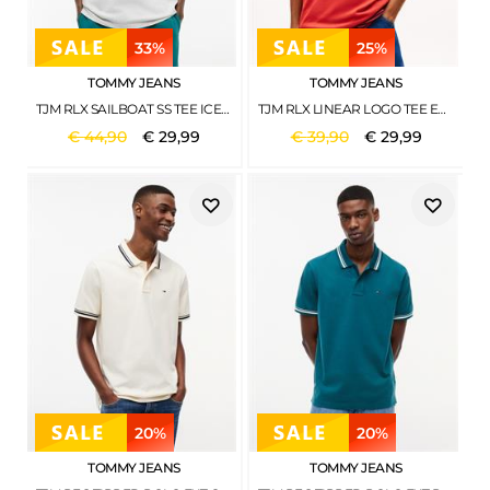
33%
25%
TOMMY JEANS
TOMMY JEANS
TJM RLX SAILBOAT SS TEE ICE GREY HEATHER
TJM RLX LINEAR LOGO TEE EXT TERRACOTTA RED
€
44
,
90
€
29
,
99
€
39
,
90
€
29
,
99
20%
20%
TOMMY JEANS
TOMMY JEANS