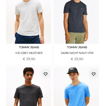
TOMMY JEANS
TOMMY JEANS
ICE GREY HEATHER
DARK NIGHT NAVY HTR
€
29
,
90
€
29
,
90