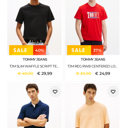
40%
37%
TOMMY JEANS
TOMMY JEANS
TJM SLIM WAFFLE SCRIPT TEE BLACK
TJM REG RWB CENTERED LOGO TEE DEEP CRIMSON
€
49
,
90
€
29
,
99
€
39
,
90
€
24
,
99