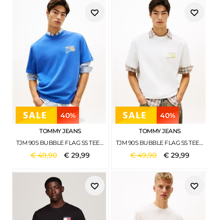
40%
40%
TOMMY JEANS
TOMMY JEANS
TJM 90S BUBBLE FLAG SS TEE FIZZY BLUE
TJM 90S BUBBLE FLAG SS TEE ECRU
€
49
,
90
€
29
,
99
€
49
,
90
€
29
,
99