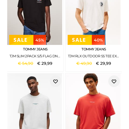
45%
40%
TOMMY JEANS
TOMMY JEANS
TJM SLIM 2PACK S/S FLAG DNA TEE GREEN MALACHITE - BLACK
TJM RLX OUTDOOR SS TEE EXT ANCIENT WHITE
€
54
,
90
€
29
,
99
€
49
,
90
€
29
,
99