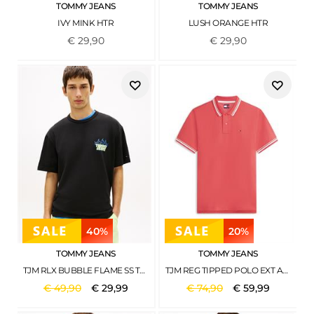
TOMMY JEANS
TOMMY JEANS
IVY MINK HTR
LUSH ORANGE HTR
€
29
,
90
€
29
,
90
40%
20%
TOMMY JEANS
TOMMY JEANS
TJM RLX BUBBLE FLAME SS TEE BLACK
TJM REG TIPPED POLO EXT ANTHEM RED
€
49
,
90
€
29
,
99
€
74
,
90
€
59
,
99