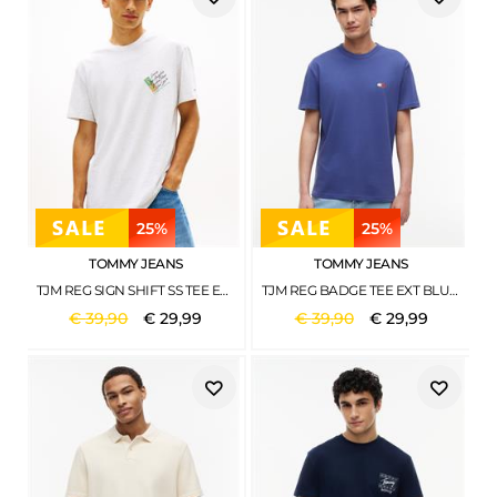
25%
25%
TOMMY JEANS
TOMMY JEANS
TJM REG SIGN SHIFT SS TEE EXT ICE GREY HEATHER
TJM REG BADGE TEE EXT BLUE STORM
€
39
,
90
€
29
,
99
€
39
,
90
€
29
,
99