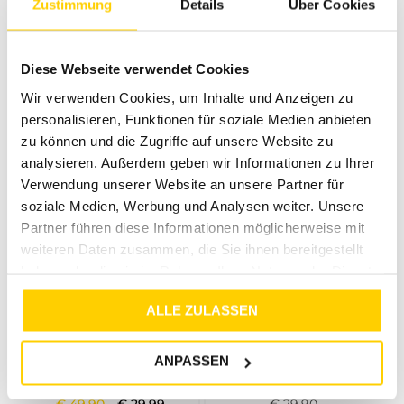
Zustimmung
Details
Über Cookies
25%
46%
TOMMY JEANS
TOMMY JEANS
COASTAL TAUPE
TJM SLIM WAFFLE L/S TEE EXT BLACK
Diese Webseite verwendet Cookies
€
39
,
90
€
29
,
99
€
64
,
90
€
34
,
99
Wir verwenden Cookies, um Inhalte und Anzeigen zu
personalisieren, Funktionen für soziale Medien anbieten
zu können und die Zugriffe auf unsere Website zu
analysieren. Außerdem geben wir Informationen zu Ihrer
Verwendung unserer Website an unsere Partner für
soziale Medien, Werbung und Analysen weiter. Unsere
Partner führen diese Informationen möglicherweise mit
weiteren Daten zusammen, die Sie ihnen bereitgestellt
haben oder die sie im Rahmen Ihrer Nutzung der Dienste
gesammelt haben.
ALLE ZULASSEN
40%
TOMMY JEANS
TOMMY JEANS
ANPASSEN
TJM RLX OUTDOOR SS TEE EXT DARK NIGHT NAVY
TJM XSLIM JERSEY TEE EXT ICE GREY HEATHER