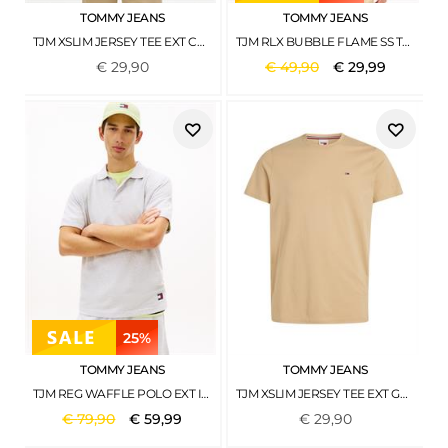
TOMMY JEANS
TOMMY JEANS
TJM XSLIM JERSEY TEE EXT CALICO
TJM RLX BUBBLE FLAME SS TEE ANCIENT WHITE
€
29
,
90
€
49
,
90
€
29
,
99
25%
TOMMY JEANS
TOMMY JEANS
TJM REG WAFFLE POLO EXT ICE GREY HEATHER
TJM XSLIM JERSEY TEE EXT GENTLE GOLD
€
79
,
90
€
59
,
99
€
29
,
90