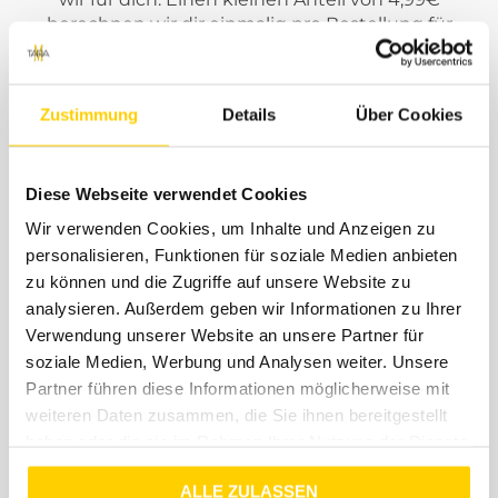
berechnen wir dir einmalig pro Bestellung für
angefallene Porto- und Verpackungskosten. Der
Rückversand im Falle einer Retoure ist immer
kostenlos. Jeder Bestellung legen wir ein
Zustimmung
Details
Über Cookies
kostenloses Retourenlabel von DHL bei. ( Innerhalb
DE )
Diese Webseite verwendet Cookies
Wir verwenden Cookies, um Inhalte und Anzeigen zu
personalisieren, Funktionen für soziale Medien anbieten
zu können und die Zugriffe auf unsere Website zu
Support
analysieren. Außerdem geben wir Informationen zu Ihrer
Verwendung unserer Website an unsere Partner für
Solltest du Fragen, Anregungen oder Beschwerden
soziale Medien, Werbung und Analysen weiter. Unsere
haben, dann schreibe uns einfach eine Mail an
Partner führen diese Informationen möglicherweise mit
shop@tara-m.de
. Unser Support-Team steht dir
weiteren Daten zusammen, die Sie ihnen bereitgestellt
kostenlos mit Rat und Tat zur Seite. Wir geben uns
haben oder die sie im Rahmen Ihrer Nutzung der Dienste
Mühe, dass eure Anfragen innerhalb von 48
gesammelt haben.
Stunden beantwortet werden - wenn es einmal
ALLE ZULASSEN