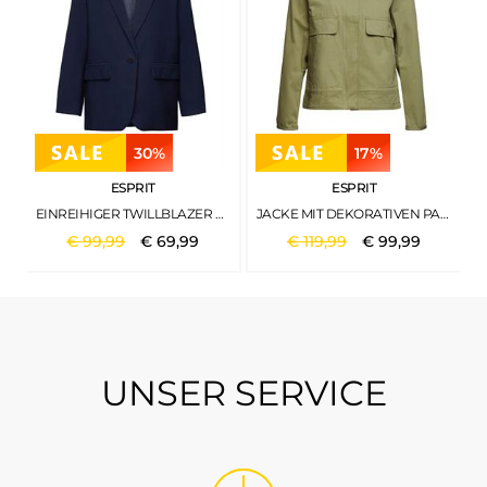
30%
17%
ESPRIT
ESPRIT
EINREIHIGER TWILLBLAZER NAVY
JACKE MIT DEKORATIVEN PATTEN LIGHT KHAKI
€
99
,
99
€
69
,
99
€
119
,
99
€
99
,
99
UNSER SERVICE