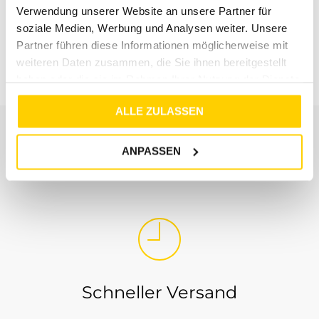
Verwendung unserer Website an unsere Partner für
22%
soziale Medien, Werbung und Analysen weiter. Unsere
JDY
Partner führen diese Informationen möglicherweise mit
JDYSAY 2/4 MIDI SHIRT DRESS WVN NOOS OATMEAL
weiteren Daten zusammen, die Sie ihnen bereitgestellt
€
44
,
99
€
34
,
99
haben oder die sie im Rahmen Ihrer Nutzung der Dienste
gesammelt haben.
ALLE ZULASSEN
ANPASSEN
UNSER SERVICE
Schneller Versand