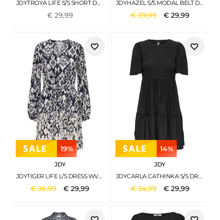
JDYTROYA LIFE S/S SHORT DRESS WVN DIA PUMICE STONE
JDYHAZEL S/S MODAL BELT DRESS JRS MERMAID
€
29
,
99
€
39
,
99
€
29
,
99
19%
14%
JDY
JDY
JDYTIGER LIFE L/S DRESS WVN PHANTOM
JDYCARLA CATHINKA S/S DRESS JRS NOOS BLACK
€
36
,
99
€
29
,
99
€
34
,
99
€
29
,
99