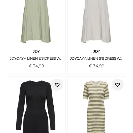
JDY
JDY
JDYCAYA LINEN S/S DRESS WVN NOOS LAUREL OAK
JDYCAYA LINEN S/S DRESS WVN NOOS MOONBEAM
€
34
,
99
€
34
,
99