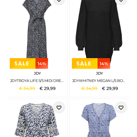
14%
14%
JDY
JDY
JDYTROYA LIFE S/S MIDI DRESS WVN DIA MONUMENT
JDYWHITNEY MEGAN L/S BOAT DRESS KNT NOOS BLACK
€
34
,
99
€
29
,
99
€
34
,
99
€
29
,
99