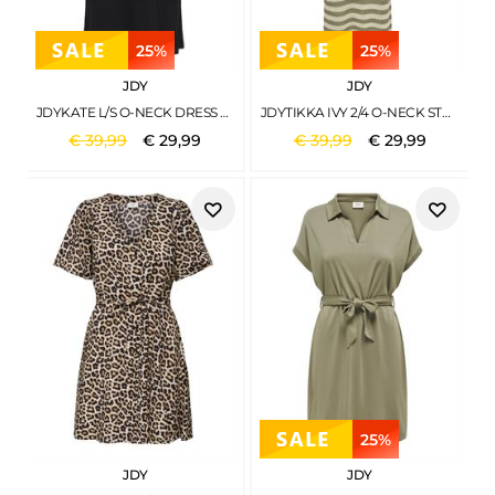
25%
25%
JDY
JDY
JDYKATE L/S O-NECK DRESS KNT BLACK
JDYTIKKA IVY 2/4 O-NECK STRIPE DRESS KNT SANDSHELL1
€
39
,
99
€
29
,
99
€
39
,
99
€
29
,
99
25%
JDY
JDY