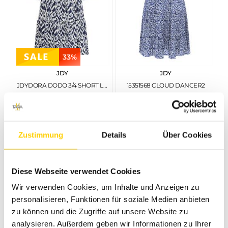
33%
JDY
JDY
JDYDORA DODO 3/4 SHORT LACE DRESS JRS BIRCH
15351568 CLOUD DANCER2
€
29
,
99
€
20
,
00
€
29
,
99
Zustimmung
Details
Über Cookies
Diese Webseite verwendet Cookies
Wir verwenden Cookies, um Inhalte und Anzeigen zu
personalisieren, Funktionen für soziale Medien anbieten
zu können und die Zugriffe auf unsere Website zu
analysieren. Außerdem geben wir Informationen zu Ihrer