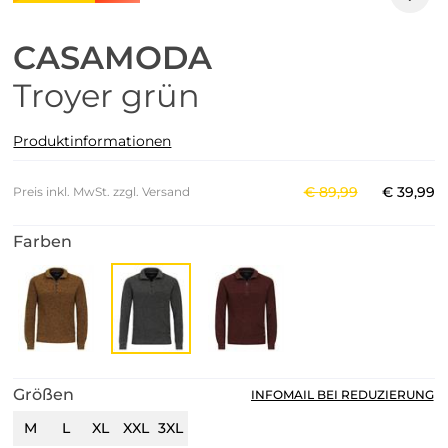
CASAMODA
Troyer grün
Produktinformationen
€
89
,
99
€
39
,
99
Preis inkl. MwSt. zzgl. Versand
Farben
Größen
INFOMAIL BEI REDUZIERUNG
M
L
XL
XXL
3XL