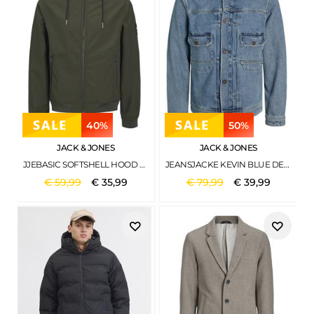
40%
50%
JACK & JONES
JACK & JONES
JJEBASIC SOFTSHELL HOOD NOOS ROSIN
JEANSJACKE KEVIN BLUE DENIM
€
59
,
99
€
35
,
99
€
79
,
99
€
39
,
99