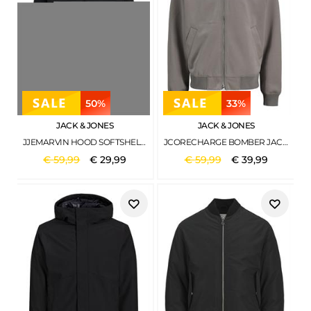
50%
33%
JACK & JONES
JACK & JONES
JJEMARVIN HOOD SOFTSHELL NOOS BLACK
JCORECHARGE BOMBER JACKET GRAY FLANNEL
€
59
,
99
€
29
,
99
€
59
,
99
€
39
,
99