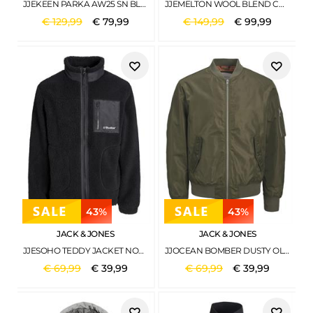
JJEKEEN PARKA AW25 SN BLACK
JJEMELTON WOOL BLEND COAT SN GREIGE
€
129
,
99
€
79
,
99
€
149
,
99
€
99
,
99
43%
43%
JACK & JONES
JACK & JONES
JJESOHO TEDDY JACKET NOOS BLACK
JJOCEAN BOMBER DUSTY OLIVE
€
69
,
99
€
39
,
99
€
69
,
99
€
39
,
99