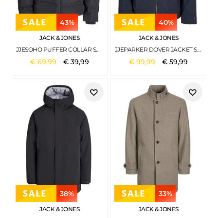
43%
40%
JACK & JONES
JACK & JONES
JJESOHO PUFFER COLLAR SN BLACK
JJEPARKER DOVER JACKET SN SKY CAPTAIN
€
69
,
99
€
39
,
99
€
99
,
99
€
59
,
99
38%
33%
JACK & JONES
JACK & JONES