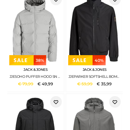
38%
40%
JACK & JONES
JACK & JONES
JJESOHO PUFFER HOOD SN DOVE
JJEPARKER SOFTSHELL BOMBER SN BLACK
€
79
,
99
€
49
,
99
€
59
,
99
€
35
,
99