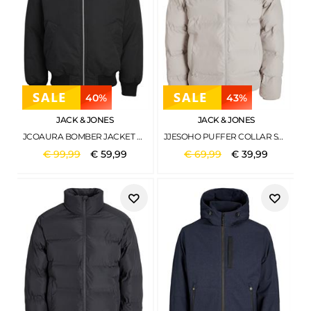
40%
43%
JACK & JONES
JACK & JONES
JCOAURA BOMBER JACKET BLACK
JJESOHO PUFFER COLLAR SN DOVE
€
99
,
99
€
59
,
99
€
69
,
99
€
39
,
99