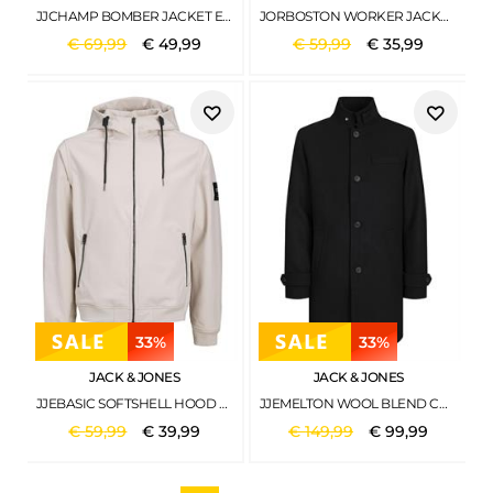
JJCHAMP BOMBER JACKET ELMWOOD
JORBOSTON WORKER JACKET SN SILVER SAGE
€
69
,
99
€
49
,
99
€
59
,
99
€
35
,
99
33%
33%
JACK & JONES
JACK & JONES
JJEBASIC SOFTSHELL HOOD NOOS MOONBEAM
JJEMELTON WOOL BLEND COAT SN BLACK
€
59
,
99
€
39
,
99
€
149
,
99
€
99
,
99