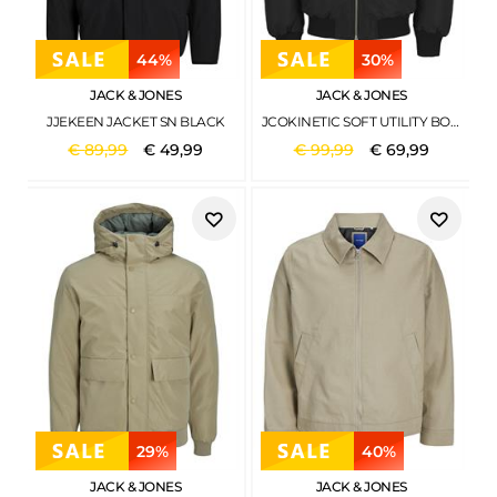
44%
30%
JACK & JONES
JACK & JONES
JJEKEEN JACKET SN BLACK
JCOKINETIC SOFT UTILITY BOMBER LN BLACK
€
89
,
99
€
49
,
99
€
99
,
99
€
69
,
99
29%
40%
JACK & JONES
JACK & JONES