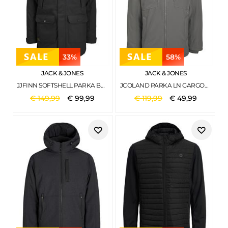
33%
58%
JACK & JONES
JACK & JONES
JJFINN SOFTSHELL PARKA BLACK
JCOLAND PARKA LN GARGOYLE
€
149
,
99
€
99
,
99
€
119
,
99
€
49
,
99