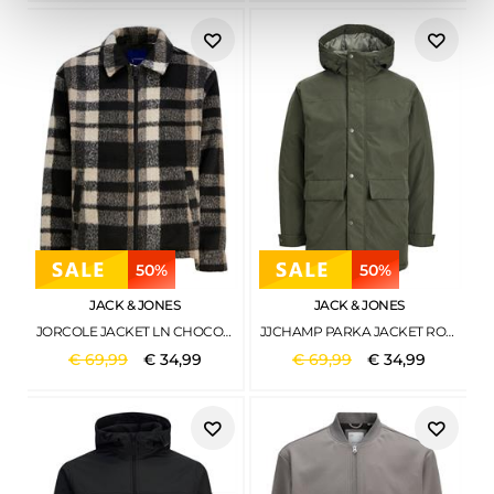
50%
50%
JACK & JONES
JACK & JONES
JORCOLE JACKET LN CHOCOLATE BROWN
JJCHAMP PARKA JACKET ROSIN
€
69
,
99
€
34
,
99
€
69
,
99
€
34
,
99