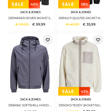
40%
28%
JACK & JONES
JACK & JONES
JJEPARKER DOVER JACKET SN BLACK
JJEMULTI QUILTED JACKET NOOS BLACK3
€
99
,
99
€
59
,
99
€
49
,
99
€
35
,
99
43%
JACK & JONES
JACK & JONES
JJEBASIC SOFTSHELL HOOD NOOS TURBULENCE
JJESOHO TEDDY JACKET NOOS ATMOSPHERE