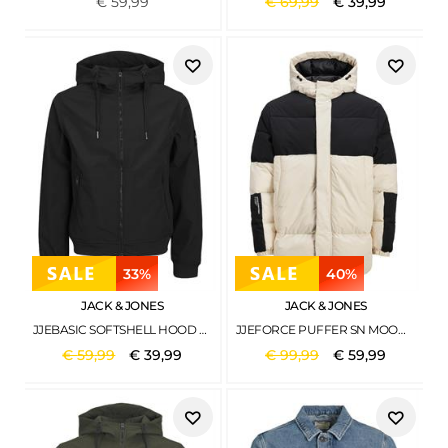
€
59
,
99
€
69
,
99
€
39
,
99
33%
40%
JACK & JONES
JACK & JONES
JJEBASIC SOFTSHELL HOOD NOOS BLACK
JJEFORCE PUFFER SN MOONBEAM
€
59
,
99
€
39
,
99
€
99
,
99
€
59
,
99