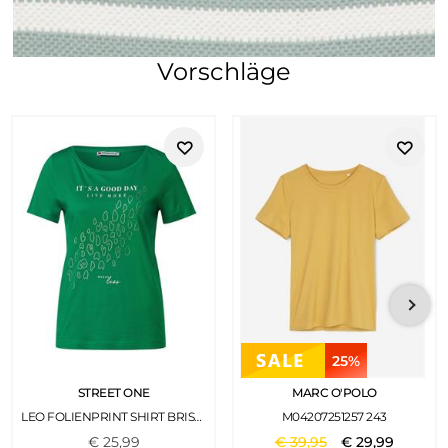
Vorschläge
25%
STREET ONE
MARC O'POLO
LEO FOLIENPRINT SHIRT BRISK GREEN
M04207251257 243
€
25
,
99
€
39
,
95
€
29
,
99