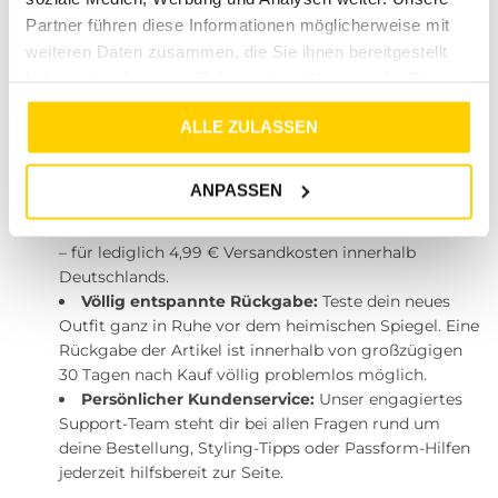
Erlebnis
Partner führen diese Informationen möglicherweise mit
Damit dein Einkaufserlebnis bei Tara-M so entspannt, sicher
weiteren Daten zusammen, die Sie ihnen bereitgestellt
und freudig wie nur möglich abläuft, bieten wir dir absolut
haben oder die sie im Rahmen Ihrer Nutzung der Dienste
transparente und kundenfreundliche Konditionen. Bestellst
gesammelt haben.
du manchmal ungerne online, weil du Angst hast, auf
ALLE ZULASSEN
Retourenkosten sitzen zu bleiben, wenn etwas nicht passt?
Bei uns kaufst du ganz ohne Bauchschmerzen ein:
ANPASSEN
Günstiger und sicherer Versand:
Deine neuen
Lieblingsteile machen sich schnell auf den Weg zu dir
– für lediglich 4,99 € Versandkosten innerhalb
Deutschlands.
Völlig entspannte Rückgabe:
Teste dein neues
Outfit ganz in Ruhe vor dem heimischen Spiegel. Eine
Rückgabe der Artikel ist innerhalb von großzügigen
30 Tagen nach Kauf völlig problemlos möglich.
Persönlicher Kundenservice:
Unser engagiertes
Support-Team steht dir bei allen Fragen rund um
deine Bestellung, Styling-Tipps oder Passform-Hilfen
jederzeit hilfsbereit zur Seite.