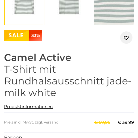
33%
Camel Active
T-Shirt mit
Rundhalsausschnitt jade-
milk white
Produktinformationen
€
59
,
95
€
39
,
99
Preis inkl. MwSt. zzgl. Versand
Farben