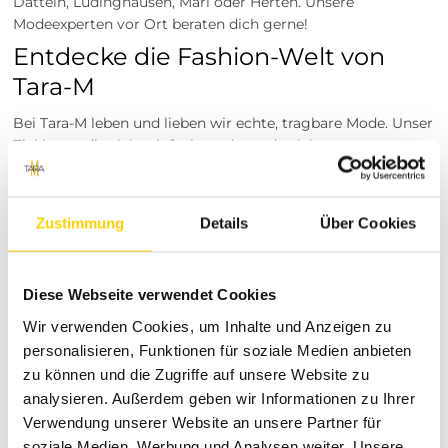
Datteln, Lüdinghausen, Marl oder Herten. Unsere
Modeexperten vor Ort beraten dich gerne!
Entdecke die Fashion-Welt von
Tara-M
Bei Tara-M leben und lieben wir echte, tragbare Mode. Unser
Ziel ist es, dir nicht einfach nur irgendwelche
Kleidungsstücke anzubieten, sondern komplette Wohlfühl-
Outfits, die deine ganz individuelle Persönlichkeit perfekt
unterstreichen. Wir von Tara-M legen größten Wert auf eine
Zustimmung
Details
Über Cookies
liebevolle und sorgfältige Auswahl an Top-Marken, die
höchste Qualitätsstandards erfüllen. Bei uns stehst du als
moderne Frau im Mittelpunkt. Wir möchten dir ein
Diese Webseite verwendet Cookies
Shopping-Erlebnis bieten, das jeden Tag aufs Neue inspiriert
und begeistert. Unser handverlesenes Sortiment spiegelt
Wir verwenden Cookies, um Inhalte und Anzeigen zu
die aktuellsten Modetrends ebenso wider wie zeitlose
personalisieren, Funktionen für soziale Medien anbieten
Klassiker, die einfach jede Frau besitzen sollte.
zu können und die Zugriffe auf unsere Website zu
Unser Service-Versprechen für
analysieren. Außerdem geben wir Informationen zu Ihrer
dein rundum sicheres Shopping-
Verwendung unserer Website an unsere Partner für
soziale Medien, Werbung und Analysen weiter. Unsere