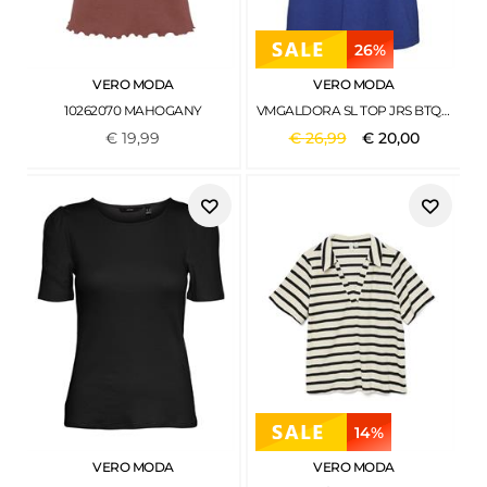
26%
VERO MODA
VERO MODA
10262070 MAHOGANY
VMGALDORA SL TOP JRS BTQ MAZARINE BLUE
€
19
,
99
€
26
,
99
€
20
,
00
14%
VERO MODA
VERO MODA