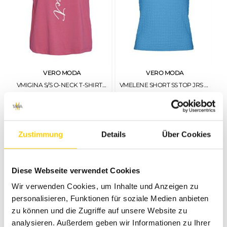
VERO MODA
VERO MODA
VMIGINA S/S O-NECK T-SHIRT JRS BTQ RASPBERRY SORBET
VMELENE SHORT SS TOP JRS BONNIE BLUE
€
19
,
99
€
16
,
99
Zustimmung
Details
Über Cookies
Diese Webseite verwendet Cookies
Wir verwenden Cookies, um Inhalte und Anzeigen zu
personalisieren, Funktionen für soziale Medien anbieten
zu können und die Zugriffe auf unsere Website zu
analysieren. Außerdem geben wir Informationen zu Ihrer