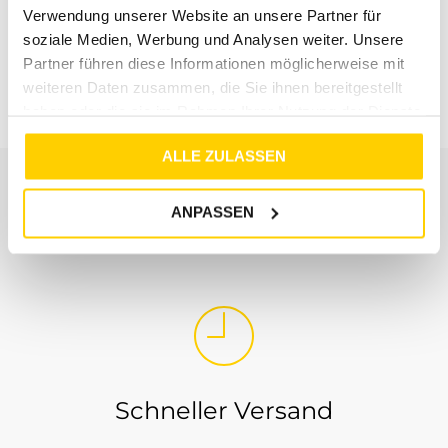
Verwendung unserer Website an unsere Partner für
soziale Medien, Werbung und Analysen weiter. Unsere
VERO MODA
VERO MODA
Partner führen diese Informationen möglicherweise mit
VMPANNA GLENN SL TOP JRS BRIGHT GREEN
VMLUNA SS TOP NOOS BONBON
weiteren Daten zusammen, die Sie ihnen bereitgestellt
€
14
,
99
€
12
,
99
haben oder die sie im Rahmen Ihrer Nutzung der Dienste
gesammelt haben.
ALLE ZULASSEN
ANPASSEN
UNSER SERVICE
Schneller Versand