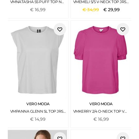
VMNATASHA SS PUFF TOP NOOS BLACK
VMEMELI S/S V-NECK TOP JRS LCS BIRCH1
€
16
,
99
€
34
,
99
€
29
,
99
VERO MODA
VERO MODA
VMPANNA GLENN SL TOP JRS LIGHT GREY MELANGE
VMKERRY 2/4 O-NECK TOP VMA JRS NOOS PINK YARROW
€
14
,
99
€
16
,
99