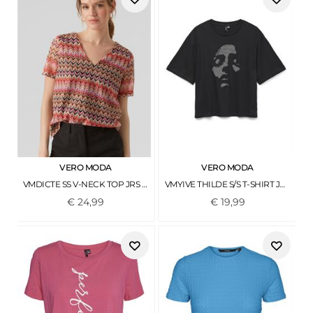
VERO MODA
VERO MODA
VMDICTE SS V-NECK TOP JRS BITTERSWEET
VMYIVE THILDE S/S T-SHIRT JRS FAW EXP BLACK
€
24
,
99
€
19
,
99