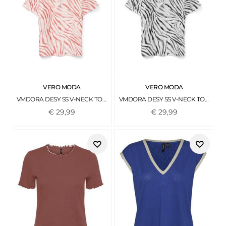
VERO MODA
VERO MODA
VMDORA DESY SS V-NECK TOP WVN BTQ GA DUBARRY
VMDORA DESY SS V-NECK TOP WVN BTQ GA CLOUD DANCER
€
29
,
99
€
29
,
99