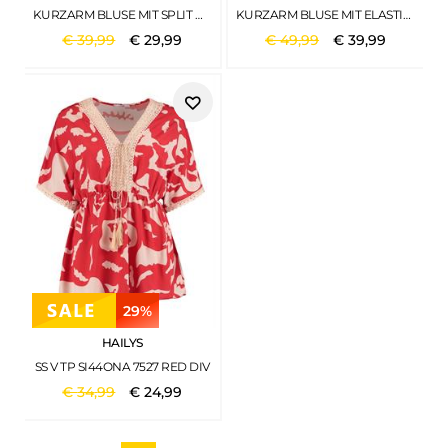
KURZARM BLUSE MIT SPLIT NECK UND PRINT PALM BREEZE GREEN
KURZARM BLUSE MIT ELASTIKSAUM SHADOWED NAVY
€
39
,
99
€
29
,
99
€
49
,
99
€
39
,
99
29%
HAILYS
SS V TP SI44ONA 7527 RED DIV
€
34
,
99
€
24
,
99