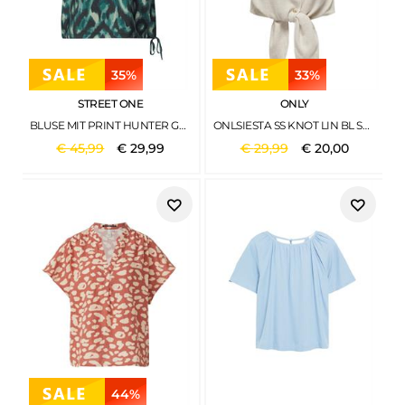
35%
33%
STREET ONE
ONLY
BLUSE MIT PRINT HUNTER GREEN
ONLSIESTA SS KNOT LIN BL SHIRT PNT NOOS MOONBEAM
€
45
,
99
€
29
,
99
€
29
,
99
€
20
,
00
44%