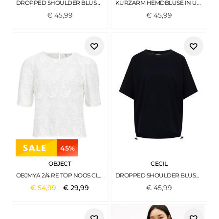
DROPPED SHOULDER BLUSENSHIRT IN UNIFARBE DEEP MATCHA GREEN
KURZARM HEMDBLUSE IN UNIFARBE BLUSH BERRY
€
45
,
99
€
45
,
99
45%
OBJECT
CECIL
OBJMYA 2/4 RE TOP NOOS CLOUD DANCER
DROPPED SHOULDER BLUSENSHIRT IN UNIFARBE URBAN DARK BLUE
€
54
,
99
€
29
,
99
€
45
,
99