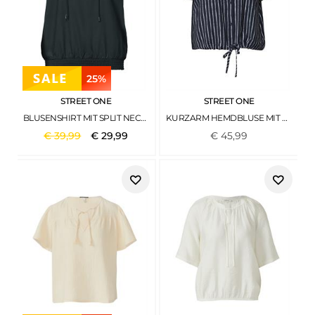
25%
STREET ONE
STREET ONE
BLUSENSHIRT MIT SPLIT NECK UND SMOKDETAIL DEEP BOUND GREEN
KURZARM HEMDBLUSE MIT STREIFENMUSTER DARKEST BLUE
€
39
,
99
€
29
,
99
€
45
,
99