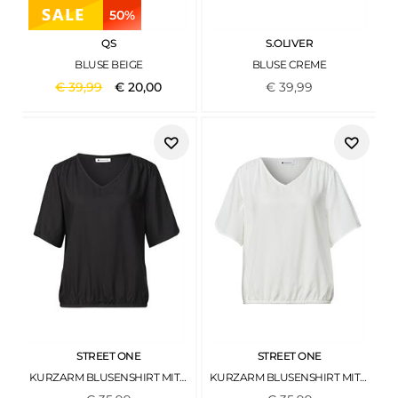
50%
QS
S.OLIVER
BLUSE BEIGE
BLUSE CREME
€
39
,
99
€
20
,
00
€
39
,
99
STREET ONE
STREET ONE
KURZARM BLUSENSHIRT MIT V-NECK BLACK
KURZARM BLUSENSHIRT MIT V-NECK OFF WHITE