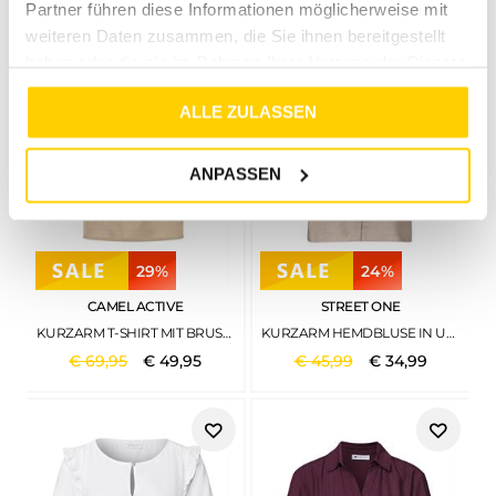
Partner führen diese Informationen möglicherweise mit
weiteren Daten zusammen, die Sie ihnen bereitgestellt
haben oder die sie im Rahmen Ihrer Nutzung der Dienste
gesammelt haben.
ALLE ZULASSEN
ANPASSEN
29%
24%
CAMEL ACTIVE
STREET ONE
KURZARM T-SHIRT MIT BRUSTTASCHE SAND
KURZARM HEMDBLUSE IN UNIFARBE CLAY SAND
€
69
,
95
€
49
,
95
€
45
,
99
€
34
,
99