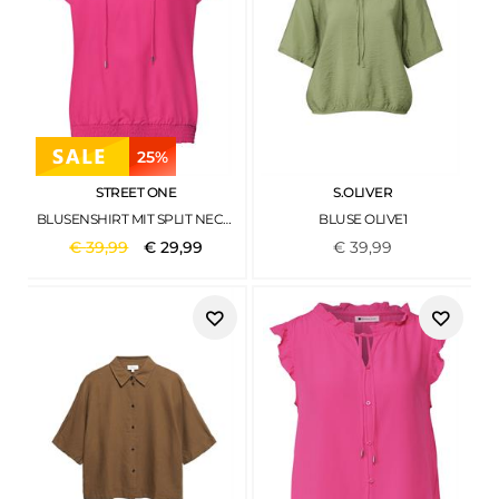
25%
STREET ONE
S.OLIVER
BLUSENSHIRT MIT SPLIT NECK UND SMOKDETAIL MAGENTA DREAM
BLUSE OLIVE1
€
39
,
99
€
29
,
99
€
39
,
99