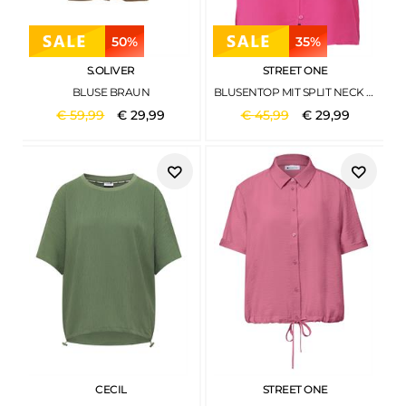
50%
35%
S.OLIVER
STREET ONE
BLUSE BRAUN
BLUSENTOP MIT SPLIT NECK UND RÜSCHEN MAGENTA DREAM
€
59
,
99
€
29
,
99
€
45
,
99
€
29
,
99
CECIL
STREET ONE