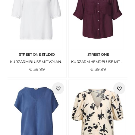
STREET ONE STUDIO
STREET ONE
KURZARM BLUSE MIT VOLANT-DETAILS WHITE
KURZARM HEMDBLUSE MIT TURN-UP-DETAILS RUSTIC ROUGE
€
39
,
99
€
39
,
99