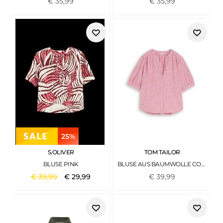
€
35
,
99
€
35
,
99
25%
S.OLIVER
TOM TAILOR
BLUSE PINK
BLUSE AUS BAUMWOLLE COZY PINK
€
39
,
99
€
29
,
99
€
39
,
99