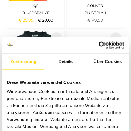
QS
S.OLIVER
BLUSE ORANGE
BLUSE BLAU
€
35
,
99
€
20
,
00
€
49
,
99
Zustimmung
Details
Über Cookies
Diese Webseite verwendet Cookies
Wir verwenden Cookies, um Inhalte und Anzeigen zu
personalisieren, Funktionen für soziale Medien anbieten
35%
37%
zu können und die Zugriffe auf unsere Website zu
STREET ONE
CAMEL ACTIVE
analysieren. Außerdem geben wir Informationen zu Ihrer
BLUSENTOP MIT SPLIT NECK UND RÜSCHEN DEEP BOUND GREEN
KURZARMBLUSE AUS REINER BAUMWOLLE JADE AOP
Verwendung unserer Website an unsere Partner für
€
45
,
99
€
29
,
99
€
79
,
95
€
49
,
99
soziale Medien, Werbung und Analysen weiter. Unsere