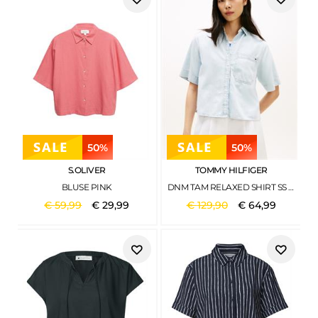
50%
50%
S.OLIVER
TOMMY HILFIGER
BLUSE PINK
DNM TAM RELAXED SHIRT SS TAM
€
59
,
99
€
29
,
99
€
129
,
90
€
64
,
99