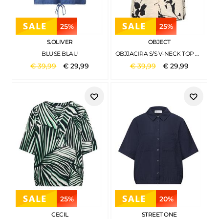
25%
25%
S.OLIVER
OBJECT
BLUSE BLAU
OBJJACIRA S/S V-NECK TOP NOOS SANDSHELL1
€
39
,
99
€
29
,
99
€
39
,
99
€
29
,
99
25%
20%
CECIL
STREET ONE