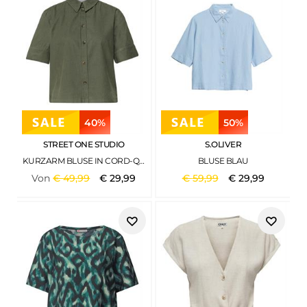
40%
50%
STREET ONE STUDIO
S.OLIVER
KURZARM BLUSE IN CORD-QUALITÄT LICHEN GREEN
BLUSE BLAU
Von
€
49
,
99
€
29
,
99
€
59
,
99
€
29
,
99