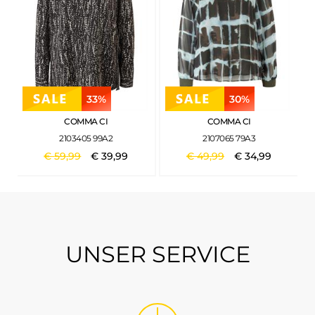
33%
30%
COMMA CI
COMMA CI
2103405 99A2
2107065 79A3
€
59
,
99
€
39
,
99
€
49
,
99
€
34
,
99
UNSER SERVICE