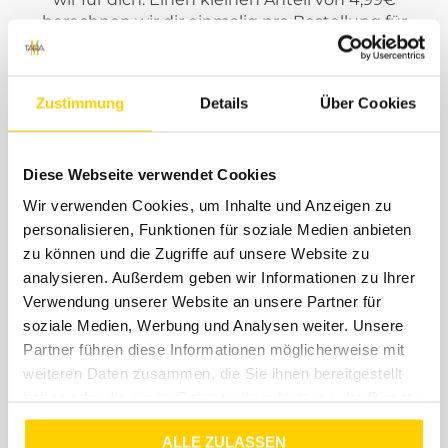
berechnen wir dir einmalig pro Bestellung für
angefallene Porto- und Verpackungskosten. Der
Rückversand im Falle einer Retoure ist immer
kostenlos. Jeder Bestellung legen wir ein
Zustimmung
Details
Über Cookies
kostenloses Retourenlabel von DHL bei. ( Innerhalb
DE )
Diese Webseite verwendet Cookies
Wir verwenden Cookies, um Inhalte und Anzeigen zu
personalisieren, Funktionen für soziale Medien anbieten
zu können und die Zugriffe auf unsere Website zu
Support
analysieren. Außerdem geben wir Informationen zu Ihrer
Verwendung unserer Website an unsere Partner für
Solltest du Fragen, Anregungen oder Beschwerden
soziale Medien, Werbung und Analysen weiter. Unsere
haben, dann schreibe uns einfach eine Mail an
Partner führen diese Informationen möglicherweise mit
shop@tara-m.de
. Unser Support-Team steht dir
weiteren Daten zusammen, die Sie ihnen bereitgestellt
kostenlos mit Rat und Tat zur Seite. Wir geben uns
haben oder die sie im Rahmen Ihrer Nutzung der Dienste
Mühe, dass eure Anfragen innerhalb von 48
gesammelt haben.
Stunden beantwortet werden - wenn es einmal
ALLE ZULASSEN