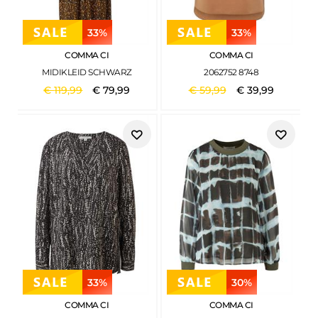
33%
33%
COMMA CI
COMMA CI
MIDIKLEID SCHWARZ
2062752 8748
€
119
,
99
€
79
,
99
€
59
,
99
€
39
,
99
33%
30%
COMMA CI
COMMA CI