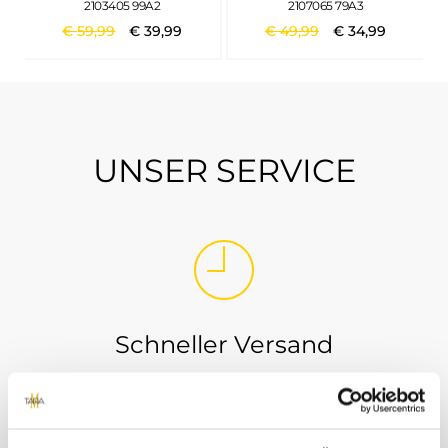
2103405 99A2
2107065 79A3
€
59
,
99
€
39
,
99
€
49
,
99
€
34
,
99
UNSER SERVICE
Schneller Versand
Wir versenden innerhalb von 3-5 Werktagen per
DHL. Mit der Versandbestätigung erhältst du von
uns einen DHL Tracking Link, so dass du immer ganz