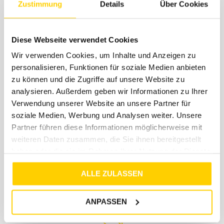
Zustimmung
Details
Über Cookies
genau weißt, wo dein Paket ist und wann es bei dir
eintrifft
Diese Webseite verwendet Cookies
Wir verwenden Cookies, um Inhalte und Anzeigen zu
personalisieren, Funktionen für soziale Medien anbieten
zu können und die Zugriffe auf unsere Website zu
Kostengünstiger Versand
analysieren. Außerdem geben wir Informationen zu Ihrer
Verwendung unserer Website an unsere Partner für
soziale Medien, Werbung und Analysen weiter. Unsere
Den größten Teil der Versandkosten übernehmen
Partner führen diese Informationen möglicherweise mit
wir für dich. Einen kleinen Anteil von 4,99€
berechnen wir dir einmalig pro Bestellung für
weiteren Daten zusammen, die Sie ihnen bereitgestellt
angefallene Porto- und Verpackungskosten. Der
haben oder die sie im Rahmen Ihrer Nutzung der Dienste
Rückversand im Falle einer Retoure ist immer
gesammelt haben.
kostenlos. Jeder Bestellung legen wir ein
ALLE ZULASSEN
kostenloses Retourenlabel von DHL bei. ( Innerhalb
DE )
ANPASSEN