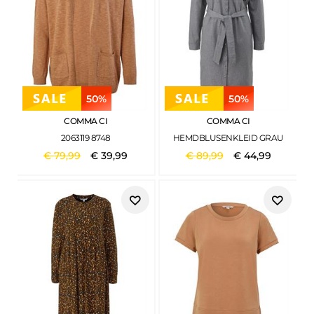
50%
50%
COMMA CI
COMMA CI
2063119 8748
HEMDBLUSENKLEID GRAU
€
79
,
99
€
39
,
99
€
89
,
99
€
44
,
99