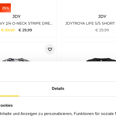
25%
JDY
JDY
JDYTIKKA IVY 2/4 O-NECK STRIPE DRESS KNT SANDSHELL1
€
39
,
99
€
29
,
99
€
29
,
99
Details
Cookies
nhalte und Anzeigen zu personalisieren, Funktionen für soziale