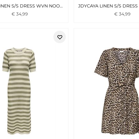
JDYCAYA LINEN S/S DRESS WVN NOOS LAUREL OAK
€
34
,
99
€
34
,
99