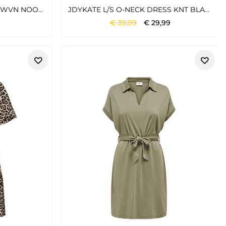
JDYCAYA LINEN S/S DRESS WVN NOOS MOONBEAM
JDYKATE L/S O-NECK DRESS KNT BLACK
€
39
,
99
€
29
,
99