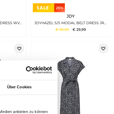
25%
JDY
JDYTROYA LIFE S/S SHORT DRESS WVN DIA PUMICE STONE
JDYHAZEL S/S MODAL BELT DRESS JRS MERMAID
€
39
,
99
€
29
,
99
Über Cookies
 Medien anbieten zu können