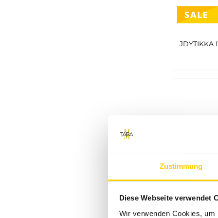
Eight 2 Nine
Noisy May
Tommy Hilfiger
STREET ONE STUDIO
G-star Raw
Topshop
Hailys
Calvin Klein Jeans
Tommy Jeans
Zustimmung
s.Oliver Black Label
Diese Webseite verwendet 
Wir verwenden Cookies, um I