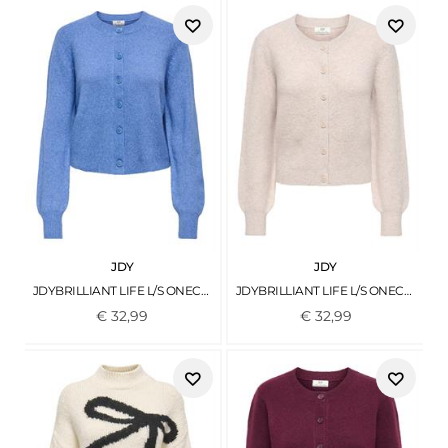
JDY
JDY
JDYBRILLIANT LIFE L/S ONECK CARDIGAN KNT EBB AND FLOW
JDYBRILLIANT LIFE L/S ONECK CARDIGAN KNT NATURAL
€
32
,
99
€
32
,
99