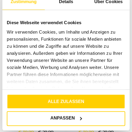
Zustimmung
Details
Über Cookies
JDY
JDY
JDYAPRIL LIFE L/S O-NECK PULLOVER KNT CASHMERE BLUE
JDYBASICA L/S V-NECK PULLOVER KNT CROCKERY
Diese Webseite verwendet Cookies
€
36
,
99
€
29
,
99
Wir verwenden Cookies, um Inhalte und Anzeigen zu
personalisieren, Funktionen für soziale Medien anbieten
zu können und die Zugriffe auf unsere Website zu
analysieren. Außerdem geben wir Informationen zu Ihrer
Verwendung unserer Website an unsere Partner für
soziale Medien, Werbung und Analysen weiter. Unsere
Partner führen diese Informationen möglicherweise mit
weiteren Daten zusammen, die Sie ihnen bereitgestellt
haben oder die sie im Rahmen Ihrer Nutzung der Dienste
gesammelt haben.
ALLE ZULASSEN
25%
25%
JDY
JDY
ANPASSEN
JDYPIPER L/S SHORT CONTRAST CARDI KNT BLACK
JDYLORRAINE ANIMAL SHORT CARDIGAN KNT CABERNET