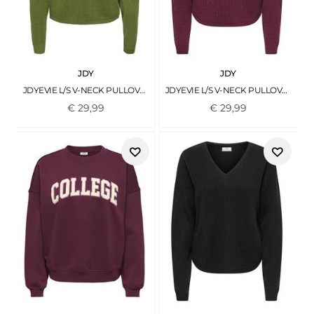
JDY
JDY
JDYEVIE L/S V-NECK PULLOVER KNT CEDAR GREEN
JDYEVIE L/S V-NECK PULLOVER KNT WINDSOR WINE
€
29
,
99
€
29
,
99