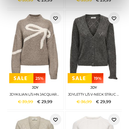
€
39
,
99
€
29
,
99
€
39
,
99
€
29
,
99
25%
19%
JDY
JDY
JDYKILIAN L/S HN JACQUARD PULLOVER KNT FOSSIL
JDYLETTY L/S V-NECK STRUC CARDI KNT NOOS DARK GREY MELANGE
€
39
,
99
€
29
,
99
€
36
,
99
€
29
,
99