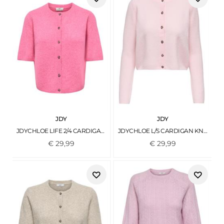
JDY
JDY
JDYCHLOE LIFE 2/4 CARDIGAN KNT NOOS PINK COSMOS
JDYCHLOE L/S CARDIGAN KNT NOOS LIGHT PINK
€
29
,
99
€
29
,
99