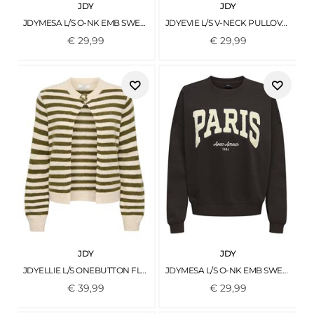
JDY
JDY
JDYMESA L/S O-NK EMB SWEAT JRS NOOS WINDSOR WINE
JDYEVIE L/S V-NECK PULLOVER KNT BLACK
€
29
,
99
€
29
,
99
JDY
JDY
JDYELLIE L/S ONEBUTTON FLOWER CARDI KNT SANDSHELL1
JDYMESA L/S O-NK EMB SWEAT JRS NOOS GANACHE
€
39
,
99
€
29
,
99