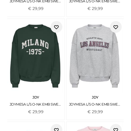
JDYMESA L/S O-NK EMB SWEAT JRS NOOS CASHMERE BLUE
JDYMESA L/S O-NK EMB SWEAT JRS NOOS CHALK PINK
€
29
,
99
€
29
,
99
JDY
JDY
JDYMESA L/S O-NK EMB SWEAT JRS NOOS PINE GROVE
JDYMESA L/S O-NK EMB SWEAT JRS NOOS LIGHT GREY MELANGE
€
29
,
99
€
29
,
99