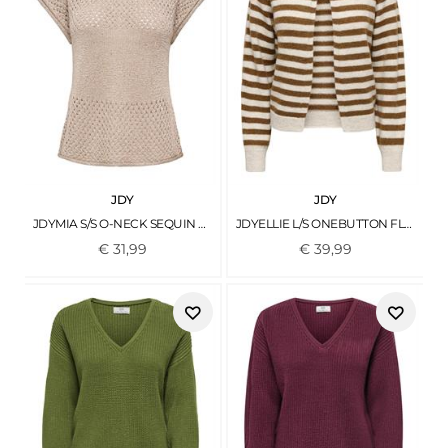
JDY
JDY
JDYMIA S/S O-NECK SEQUIN PULLOVER KNT PLAZA TAUPE
JDYELLIE L/S ONEBUTTON FLOWER CARDI KNT SANDSHELL2
€
31
,
99
€
39
,
99