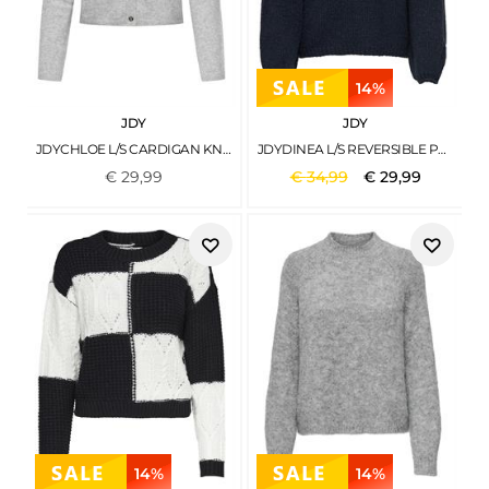
14%
JDY
JDY
JDYCHLOE L/S CARDIGAN KNT NOOS LIGHT GREY MELANGE
JDYDINEA L/S REVERSIBLE PULLOV. KNT NOOS TOTAL ECLIPSE
€
29
,
99
€
34
,
99
€
29
,
99
14%
14%