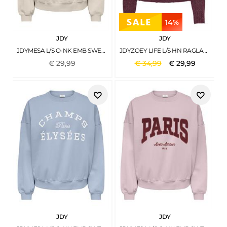
14%
JDY
JDY
JDYMESA L/S O-NK EMB SWEAT JRS NOOS BIRCH
JDYZOEY LIFE L/S HN RAGLAN PUL KNT NOOS MAROON BANNER
€
29
,
99
€
34
,
99
€
29
,
99
JDY
JDY