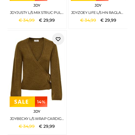
JDY
JDY
JDYJUSTY L/S MIX STRUC PULLOVER KNT NOOS BLACK
JDYZOEY LIFE L/S HN RAGLAN PUL KNT NOOS LIGHT GREY MELANGE
€
34
,
99
€
29
,
99
€
34
,
99
€
29
,
99
14%
JDY
JDYBECKY L/S WRAP CARDIGAN KNT BISON
€
34
,
99
€
29
,
99