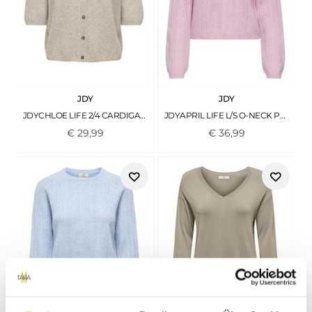
JDY
JDY
JDYCHLOE LIFE 2/4 CARDIGAN KNT NOOS TURTLEDOVE
JDYAPRIL LIFE L/S O-NECK PULLOVER KNT FRAGRANT LILAC
€
29
,
99
€
36
,
99