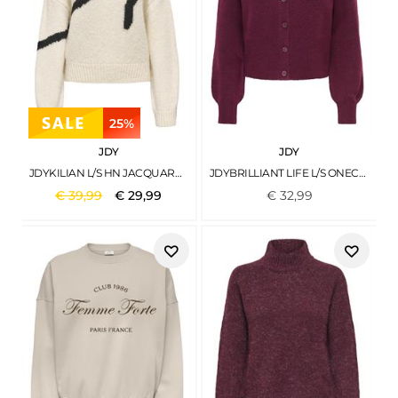
25%
JDY
JDY
JDYKILIAN L/S HN JACQUARD PULLOVER KNT WHITECAP GRAY
JDYBRILLIANT LIFE L/S ONECK CARDIGAN KNT WINDSOR WINE
€
39
,
99
€
29
,
99
€
32
,
99