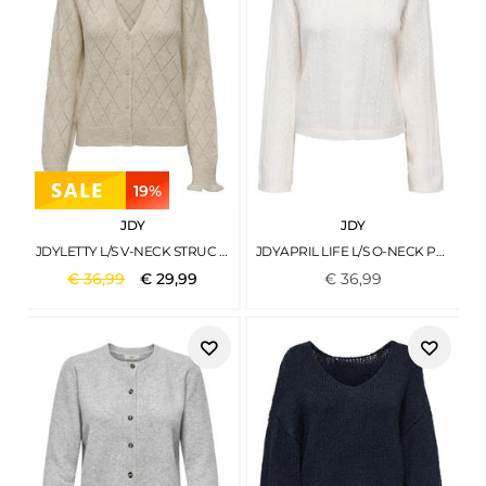
19%
JDY
JDY
JDYLETTY L/S V-NECK STRUC CARDI KNT NOOS WHITECAP GRAY
JDYAPRIL LIFE L/S O-NECK PULLOVER KNT BRIGHT WHITE
€
36
,
99
€
29
,
99
€
36
,
99