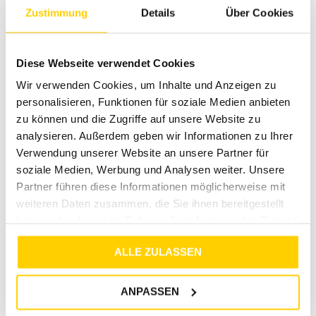
Über Tara-M
Zustimmung
Details
Über Cookies
Tara-M steht für hochwertige Mode und exzellenten
Kundenservice. Unser Sortiment umfasst eine breite
Diese Webseite verwendet Cookies
Auswahl an modischen Essentials, die deinen individuellen
Stil unterstreichen. Mit zahlreichen Filialen in deiner Nähe
Wir verwenden Cookies, um Inhalte und Anzeigen zu
bieten wir dir die Möglichkeit, unsere Produkte hautnah zu
personalisieren, Funktionen für soziale Medien anbieten
erleben und dich von unseren Experten persönlich beraten
zu können und die Zugriffe auf unsere Website zu
zu lassen. Vertraue auf Tara-M für stilbewusste und
analysieren. Außerdem geben wir Informationen zu Ihrer
langlebige Kleidungsstücke!
Verwendung unserer Website an unsere Partner für
soziale Medien, Werbung und Analysen weiter. Unsere
Partner führen diese Informationen möglicherweise mit
weiteren Daten zusammen, die Sie ihnen bereitgestellt
RETOURE / REKLAMATION
haben oder die sie im Rahmen Ihrer Nutzung der Dienste
gesammelt haben.
MARKENINFORMATIONEN
ALLE ZULASSEN
ANPASSEN