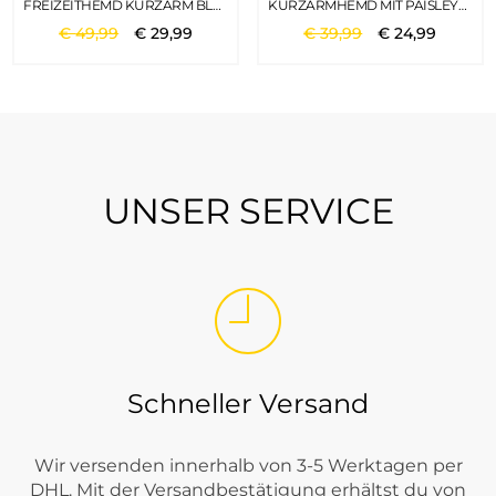
FREIZEITHEMD KURZARM BLAU
KURZARMHEMD MIT PAISLEYPRINT NAVY BIG PAISLEY DESIGN
€
49
,
99
€
29
,
99
€
39
,
99
€
24
,
99
UNSER SERVICE
Schneller Versand
Wir versenden innerhalb von 3-5 Werktagen per
DHL. Mit der Versandbestätigung erhältst du von