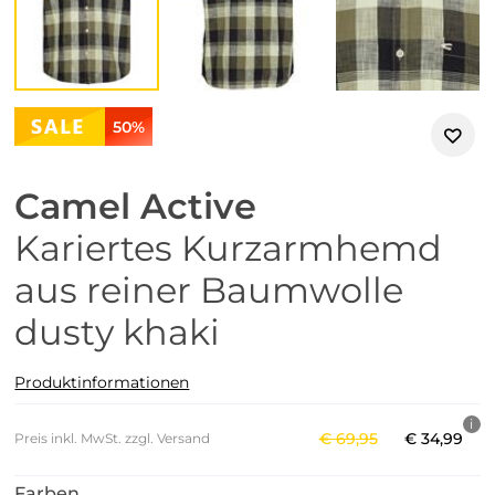
50%
Camel Active
Kariertes Kurzarmhemd
aus reiner Baumwolle
dusty khaki
Produktinformationen
€
69
,
95
€
34
,
99
Preis inkl. MwSt. zzgl. Versand
Farben