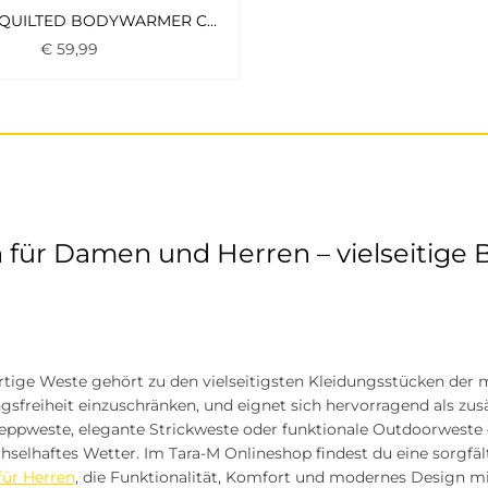
JJEASTON QUILTED BODYWARMER COLLAR BLACK
€
59
,
99
für Damen und Herren – vielseitige Be
tige Weste gehört zu den vielseitigsten Kleidungsstücken de
sfreiheit einzuschränken, und eignet sich hervorragend als zus
teppweste, elegante Strickweste oder funktionale Outdoorweste –
hselhaftes Wetter. Im Tara-M Onlineshop findest du eine sorgfä
für Herren
, die Funktionalität, Komfort und modernes Design mi