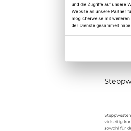
und die Zugriffe auf unsere 
Website an unsere Partner fü
möglicherweise mit weiteren
Gleichzeitig
der Dienste gesammelt habe
An kühlen Ta
Jacke
zusätz
Welche 
Steppwe
Steppwesten
vielseitig k
sowohl für d