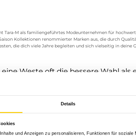
eht Tara-M als familiengeführtes Modeunternehmen für hochwer
Saison Kollektionen renommierter Marken aus, die durch Qualitä
sten, die dich viele Jahre begleiten und sich vielseitig in deine 
ine Weste oft die bessere Wahl als e
Details
r Übergangszeit ist eine Weste häufig die ideale Alternative z
eßen Arme und Schultern maximale Bewegungsfreiheit. Das mach
n oder überall dort, wo Komfort und Flexibilität gefragt sind.
Cookies
nhalte und Anzeigen zu personalisieren, Funktionen für soziale