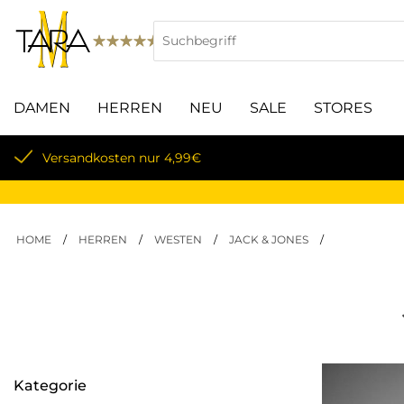
DAMEN
HERREN
NEU
SALE
STORES
Lieferung innerhalb von 3-5 Werktagen
HOME
/
HERREN
/
WESTEN
/
JACK & JONES
/
Kategorie