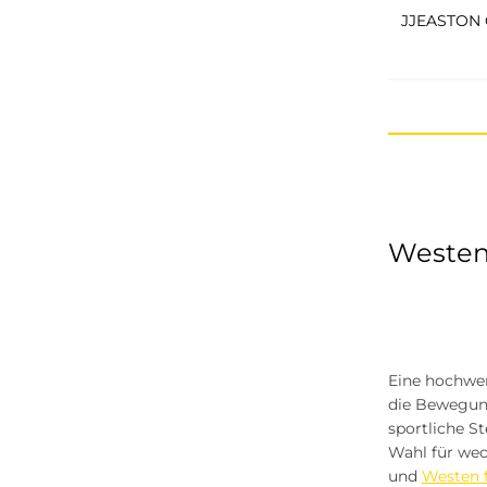
Lerros
CASAMODA
Westen 
Eine hochwer
die Bewegung
sportliche S
Wahl für wec
und
Westen 