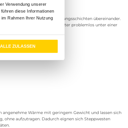
hrer Verwendung unserer
 führen diese Informationen
ie im Rahmen Ihrer Nutzung
 also das Tragen mehrerer Kleidungsschichten übereinander.
rt
getragen, während sie im Winter problemlos unter einer
ALLE ZULASSEN
den angenehme Wärme mit geringem Gewicht und lassen sich
ng, ohne aufzutragen. Dadurch eignen sich Steppwesten
äten.