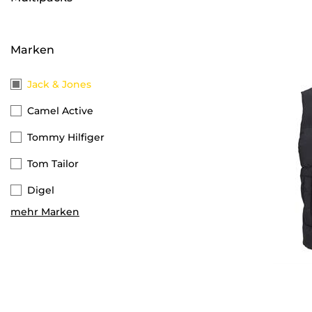
Marken
Jack & Jones
Camel Active
Tommy Hilfiger
Tom Tailor
Digel
mehr Marken
Ray
Only & Sons
VENTI
Calvin Klein