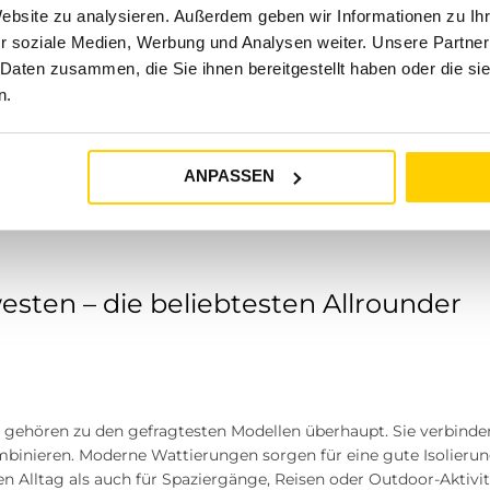
Website zu analysieren. Außerdem geben wir Informationen zu I
r soziale Medien, Werbung und Analysen weiter. Unsere Partner
 Daten zusammen, die Sie ihnen bereitgestellt haben oder die s
 eignen sich Westen hervorragend für das sogenannte Layering –
n.
gen wird die Weste einfach über einem
Pullover
,
Hemd
oder
Shi
lichen Wärmeschutz bietet.
ANPASSEN
Weste passt zu deinem Stil?
sten – die beliebtesten Allrounder
 gehören zu den gefragtesten Modellen überhaupt. Sie verbin
ombinieren. Moderne Wattierungen sorgen für eine gute Isolieru
en Alltag als auch für Spaziergänge, Reisen oder Outdoor-Aktivit