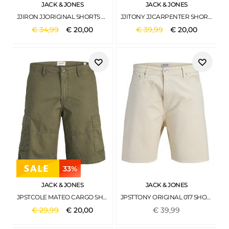
JACK & JONES
JACK & JONES
JJIRON JJORIGINAL SHORTS SQ 730 SN BLACK DENIM
JJITONY JJCARPENTER SHORTS SBD 316 SN BLUE DENIM
€
34
,
99
€
20
,
00
€
39
,
99
€
20
,
00
33%
JACK & JONES
JACK & JONES
JPSTCOLE MATEO CARGO SHORT MID SN OLIVE NIGHT
JPSTTONY ORIGINAL 017 SHORTS MID SN JET STREAM
€
29
,
99
€
20
,
00
€
39
,
99