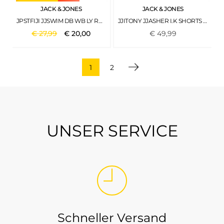
JACK & JONES
JACK & JONES
JPSTFIJI JJSWIM DB WB LY REG SN DUNKELBLAU2
JJITONY JJASHER I.K SHORTS GE 731 SN BLUE DENIM
€
27
,
99
€
20
,
00
€
49
,
99
1
2
UNSER SERVICE
Schneller Versand