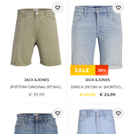
38%
JACK & JONES
JACK & JONES
JPSTTONY ORIGINAL 017 SHORTS MID SN ALOE
JJIRICK JJICON I.K. SHORTS GE 118 SN BLUE DENIM
€
39
,
99
€
39
,
99
€
24
,
99