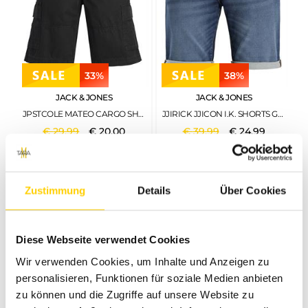
33%
38%
JACK & JONES
JACK & JONES
JPSTCOLE MATEO CARGO SHORT MID SN BLACK
JJIRICK JJICON I.K. SHORTS GE 132 SN BLUE DENIM
€
29
,
99
€
20
,
00
€
39
,
99
€
24
,
99
Zustimmung
Details
Über Cookies
Diese Webseite verwendet Cookies
Wir verwenden Cookies, um Inhalte und Anzeigen zu
personalisieren, Funktionen für soziale Medien anbieten
zu können und die Zugriffe auf unsere Website zu