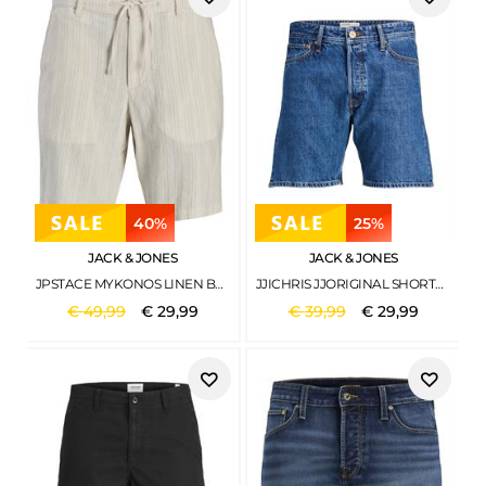
40%
25%
JACK & JONES
JACK & JONES
JPSTACE MYKONOS LINEN BLEND SHORTS SRT MOONBEAM
JJICHRIS JJORIGINAL SHORTS CJ 620 SN BLUE DENIM
€
49
,
99
€
29
,
99
€
39
,
99
€
29
,
99