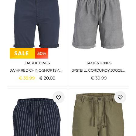
50%
JACK & JONES
JACK & JONES
JWHFRED CHINO SHORTS AKM SRT SN NAVY BLAZER
JPSTBILL CORDUROY JOGGER SHORTS REG SN SEDONA SAGE
€
39
,
99
€
20
,
00
€
39
,
99