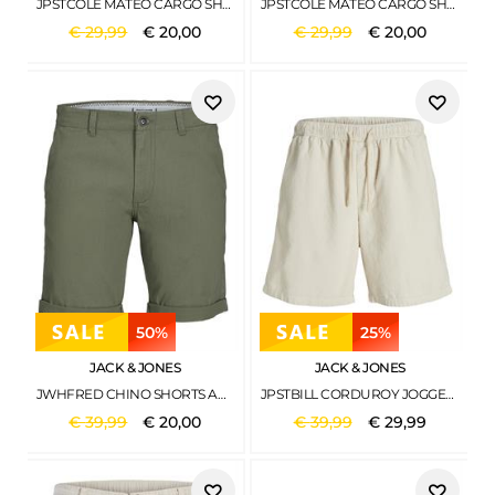
JPSTCOLE MATEO CARGO SHORT MID SN MOREL
JPSTCOLE MATEO CARGO SHORT MID SN DARK NAVY
€
29
,
99
€
20
,
00
€
29
,
99
€
20
,
00
50%
25%
JACK & JONES
JACK & JONES
JWHFRED CHINO SHORTS AKM SRT SN DEEP LICHEN GREEN
JPSTBILL CORDUROY JOGGER SHORTS REG SN MOONBEAM
€
39
,
99
€
20
,
00
€
39
,
99
€
29
,
99