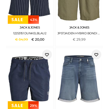
43%
JACK & JONES
JACK & JONES
12253151 DUNKELBLAU2
JPSTJAIDEN HYBRID BONDI JOG SHORT REG SN DEEP LICHEN GREEN
€
34
,
99
€
20
,
00
€
29
,
99
29%