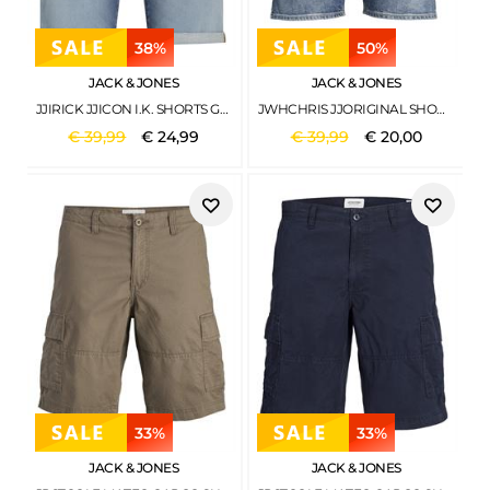
38%
50%
JACK & JONES
JACK & JONES
JJIRICK JJICON I.K. SHORTS GE 129 SN BLUE DENIM
JWHCHRIS JJORIGINAL SHORTS AM 959 BLUE DENIM
€
39
,
99
€
24
,
99
€
39
,
99
€
20
,
00
33%
33%
JACK & JONES
JACK & JONES