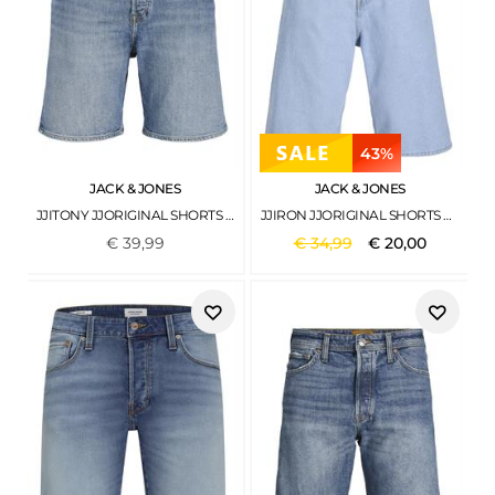
43%
JACK & JONES
JACK & JONES
JJITONY JJORIGINAL SHORTS AM 460 SN BLUE DENIM2
JJIRON JJORIGINAL SHORTS SQ 730 SN BLUE DENIM
€
39
,
99
€
34
,
99
€
20
,
00