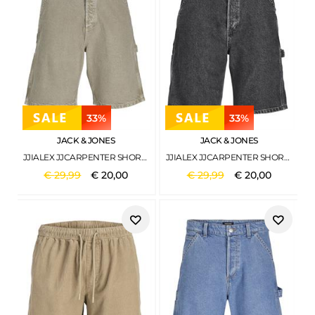
33%
33%
JACK & JONES
JACK & JONES
JJIALEX JJCARPENTER SHORTS SQ 887 SILVER SAGE
JJIALEX JJCARPENTER SHORTS SQ 889 GREY DENIM
€
29
,
99
€
20
,
00
€
29
,
99
€
20
,
00