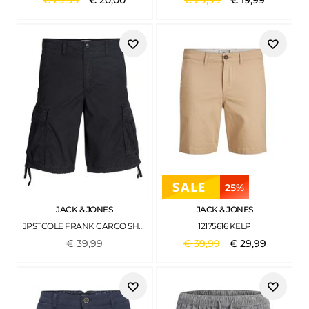
€
29
,
99
€
20
,
00
€
29
,
99
€
19
,
99
25%
JACK & JONES
JACK & JONES
JPSTCOLE FRANK CARGO SHORTS MID SN BLACK
12175616 KELP
€
39
,
99
€
39
,
99
€
29
,
99