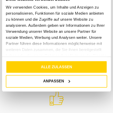
UNSER SERVICE
Wir verwenden Cookies, um Inhalte und Anzeigen zu
personalisieren, Funktionen für soziale Medien anbieten
zu können und die Zugriffe auf unsere Website zu
analysieren. Außerdem geben wir Informationen zu Ihrer
Verwendung unserer Website an unsere Partner für
soziale Medien, Werbung und Analysen weiter. Unsere
Partner führen diese Informationen möglicherweise mit
Schneller Versand
weiteren Daten zusammen, die Sie ihnen bereitgestellt
haben oder die sie im Rahmen Ihrer Nutzung der Dienste
Wir versenden innerhalb von 3-5 Werktagen per
gesammelt haben.
DHL. Mit der Versandbestätigung erhältst du von
ALLE ZULASSEN
uns einen DHL Tracking Link, so dass du immer ganz
genau weißt, wo dein Paket ist und wann es bei dir
ANPASSEN
eintrifft