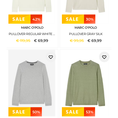
42%
30%
MARC O'POLO
MARC O'POLO
PULLOVER REGULAR WHITE COTTON
PULLOVER GRAY SILK
€
119
,
95
€
69
,
99
€
99
,
95
€
69
,
99
50%
53%