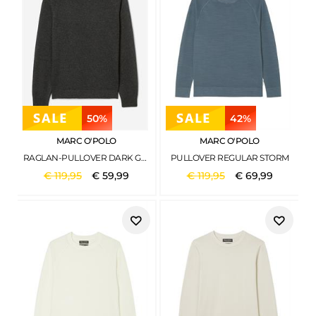
50%
42%
MARC O'POLO
MARC O'POLO
RAGLAN-PULLOVER DARK GREY MELANGE
PULLOVER REGULAR STORM
€
119
,
95
€
59
,
99
€
119
,
95
€
69
,
99