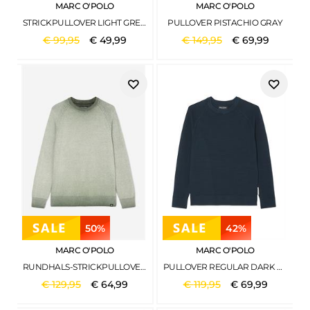
MARC O'POLO
MARC O'POLO
STRICKPULLOVER LIGHT GREY MELANGE
PULLOVER PISTACHIO GRAY
€
99
,
95
€
49
,
99
€
149
,
95
€
69
,
99
50%
42%
MARC O'POLO
MARC O'POLO
RUNDHALS-STRICKPULLOVER FERMENTED FERN
PULLOVER REGULAR DARK NAVY
€
129
,
95
€
64
,
99
€
119
,
95
€
69
,
99