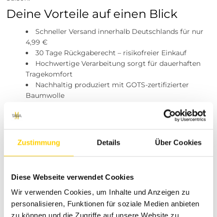
Deine Vorteile auf einen Blick
Schneller Versand innerhalb Deutschlands für nur
4,99 €
30 Tage Rückgaberecht – risikofreier Einkauf
Hochwertige Verarbeitung sorgt für dauerhaften
Tragekomfort
Nachhaltig produziert mit GOTS-zertifizierter
Baumwolle
Häufig gestellte Fragen
Wie pflege ich meinen Pullover?
Der Pullover kann problemlos in der Maschine gewaschen
Zustimmung
Details
Über Cookies
werden. Beachte die Pflegehinweise auf dem Etikett für
optimale Ergebnisse.
Welche Größen sind verfügbar?
Diese Webseite verwendet Cookies
Unser Pullover ist in verschiedenen Größen erhältlich, um
Wir verwenden Cookies, um Inhalte und Anzeigen zu
die perfekte Passform für dich zu gewährleisten.
personalisieren, Funktionen für soziale Medien anbieten
Wie lange dauert der Versand?
zu können und die Zugriffe auf unsere Website zu
In der Regel erfolgt der Versand innerhalb von 1-3