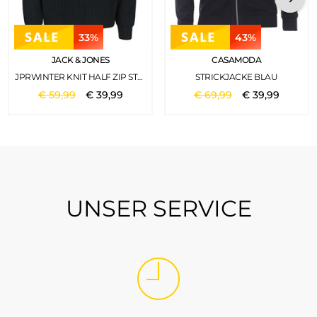
33%
43%
JACK & JONES
CASAMODA
JPRWINTER KNIT HALF ZIP STYD AW24 FOREST RIVER
STRICKJACKE BLAU
€
59
,
99
€
39
,
99
€
69
,
99
€
39
,
99
UNSER SERVICE