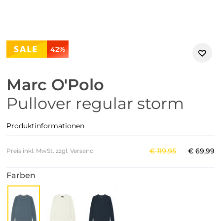
42%
Marc O'Polo
Pullover regular storm
Produktinformationen
€
119
,
95
€
69
,
99
Preis inkl. MwSt. zzgl. Versand
Farben