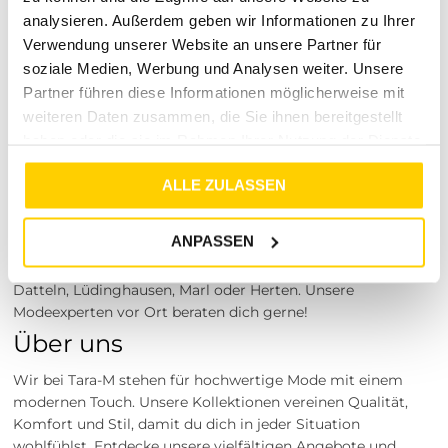
analysieren. Außerdem geben wir Informationen zu Ihrer
Werktagen nach Bestellung.
Verwendung unserer Website an unsere Partner für
Warum warten?
soziale Medien, Werbung und Analysen weiter. Unsere
Erlebe den Komfort und Stil des
Pullover regular white
Partner führen diese Informationen möglicherweise mit
cotton
und bereichere deine Garderobe mit einem zeitlosen
weiteren Daten zusammen, die Sie ihnen bereitgestellt
Klassiker. Bestelle jetzt und genieße die hochwertige
haben oder die sie im Rahmen Ihrer Nutzung der Dienste
Qualität und das angenehme Tragegefühl.
gesammelt haben.
Besuche unsere Stores
ALLE ZULASSEN
Du möchtest vor dem Kauf deine Lieblingsartikel
ANPASSEN
anprobieren? Besuche einen unserer Tara-M Stores in
Dinslaken, Borken, Rheine, Herne, Bocholt, Coesfeld,
Datteln, Lüdinghausen, Marl oder Herten. Unsere
Modeexperten vor Ort beraten dich gerne!
Über uns
Wir bei Tara-M stehen für hochwertige Mode mit einem
modernen Touch. Unsere Kollektionen vereinen Qualität,
Komfort und Stil, damit du dich in jeder Situation
wohlfühlst. Entdecke unsere vielfältigen Angebote und