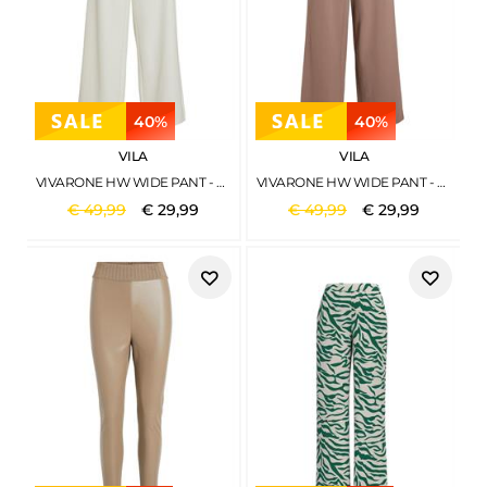
40%
40%
VILA
VILA
VIVARONE HW WIDE PANT - NOOS EIERSCHAL1
VIVARONE HW WIDE PANT - NOOS BROWN LENTIL
€
49
,
99
€
29
,
99
€
49
,
99
€
29
,
99