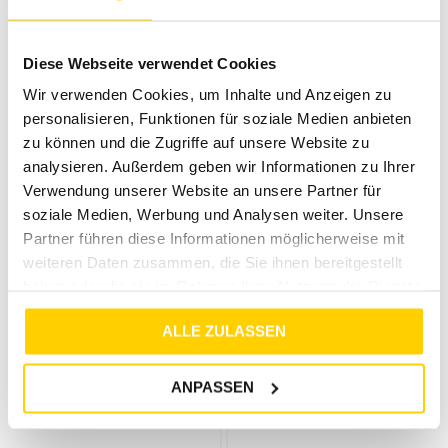
VILA
VILA
VIMODA JIA HW CULOTTE PANTS TRUE BLUE
VIPLISA HW LOOSE PANTS - NOOS BLACK BEAUTY
Diese Webseite verwendet Cookies
€
29
,
99
€
20
,
00
€
39
,
99
€
29
,
99
Wir verwenden Cookies, um Inhalte und Anzeigen zu
personalisieren, Funktionen für soziale Medien anbieten
zu können und die Zugriffe auf unsere Website zu
analysieren. Außerdem geben wir Informationen zu Ihrer
Verwendung unserer Website an unsere Partner für
soziale Medien, Werbung und Analysen weiter. Unsere
Partner führen diese Informationen möglicherweise mit
weiteren Daten zusammen, die Sie ihnen bereitgestellt
haben oder die sie im Rahmen Ihrer Nutzung der Dienste
gesammelt haben.
ALLE ZULASSEN
25%
33%
VILA
VILA
ANPASSEN
VILEOA RW WIDE PANTS - NOOS BLACK
VIRILEY RW PANTS TRUE BLUE
€
39
,
99
€
29
,
99
€
29
,
99
€
20
,
00