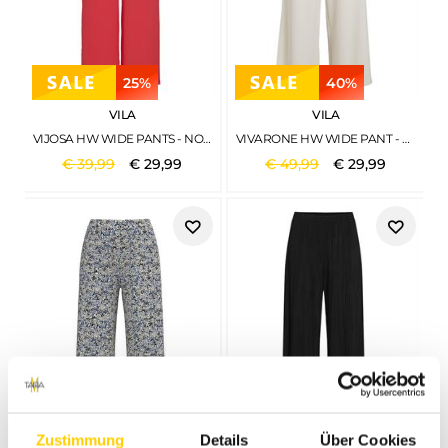
25%
40%
VILA
VILA
VIJOSA HW WIDE PANTS - NOOS HIBISCUS
VIVARONE HW WIDE PANT - NOOS EIERSCHAL2
€
39
,
99
€
29
,
99
€
49
,
99
€
29
,
99
33%
25%
Zustimmung
Details
Über Cookies