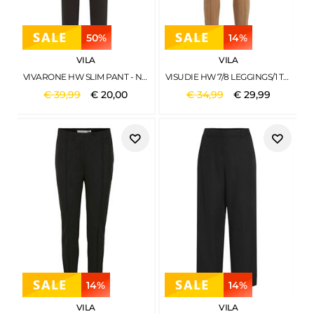
50%
14%
VILA
VILA
VIVARONE HW SLIM PANT - NOOS BLACK
VISUDIE HW 7/8 LEGGINGS/1 TIGERS EYE
€
39
,
99
€
20
,
00
€
34
,
99
€
29
,
99
14%
14%
VILA
VILA