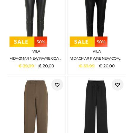
50%
50%
VILA
VILA
VIDAGMAR NEW RWRE COATED LEGGING BLACK
VIDAGMAR RWRE NEW COATED LEGGING/PB BLACK
€
39
,
99
€
20
,
00
€
39
,
99
€
20
,
00