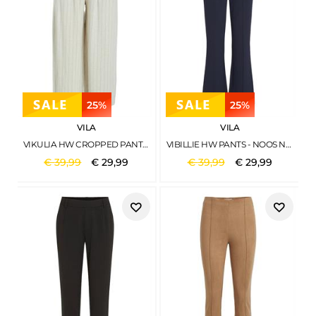
25%
25%
VILA
VILA
VIKULIA HW CROPPED PANTS NATURAL MELANGE
VIBILLIE HW PANTS - NOOS NAVY BLAZER
€
39
,
99
€
29
,
99
€
39
,
99
€
29
,
99