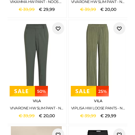
VIKAMMA HW PANT - NOOS BLACK
VIVARONE HW SLIM PANT - NOOS BROWN LENTIL
€
39
,
99
€
29
,
99
€
39
,
99
€
20
,
00
50%
25%
VILA
VILA
VIVARONE HW SLIM PANT - NOOS DUCK GREEN
VIPLISA HW LOOSE PANTS - NOOS OIL GREEN
€
39
,
99
€
20
,
00
€
39
,
99
€
29
,
99