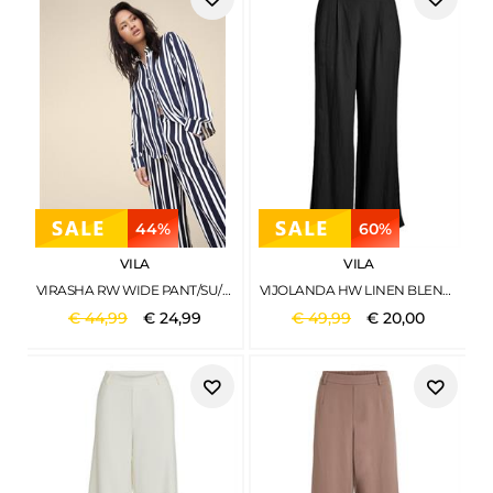
44%
60%
VILA
VILA
VIRASHA RW WIDE PANT/SU/PB NAVY BLAZER
VIJOLANDA HW LINEN BLEND PANTS - NOOS BLACK BEAUTY
€
44
,
99
€
24
,
99
€
49
,
99
€
20
,
00