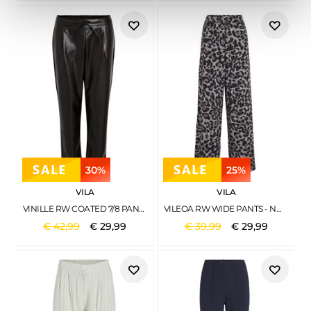
30%
25%
VILA
VILA
VINILLE RW COATED 7/8 PANTS - NOOS BLACK
VILEOA RW WIDE PANTS - NOOS GLACIER GRAY
€
42
,
99
€
29
,
99
€
39
,
99
€
29
,
99