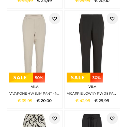
€
44
,
99
€
24
,
99
€
29
,
99
€
20
,
00
50%
30%
VILA
VILA
VIVARONE HW SLIM PANT - NOOS FEATHER GRAY
VICARRIE LOWNY RW 7/8 PANT - NOOS BLACK
€
39
,
99
€
20
,
00
€
42
,
99
€
29
,
99