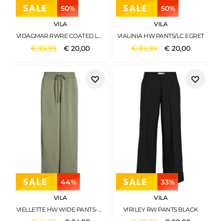
50%
50%
VILA
VILA
VIDAGMAR RWRE COATED LEGGING WALNUT
VIALINIA HW PANTS/LC EGRET
€
39
,
99
€
20
,
00
€
39
,
99
€
20
,
00
44%
33%
VILA
VILA
VIELLETTE HW WIDE PANTS-NOOS OIL GREEN
VIRILEY RW PANTS BLACK