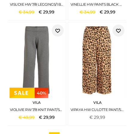
VISUDIE HW 7/8 LEGGINGS/1 BLACK
VINELLIE HW PANTS BLACK BEAUTY
€
34
,
99
€
29
,
99
€
34
,
99
€
29
,
99
40%
VILA
VILA
VIOLIVIE RW 7/8 KNIT PANT/SU MEDIUM GREY MELANGE
VIPAYA HW CULOTTE PANT/SU BUTTERUM
€
49
,
99
€
29
,
99
€
29
,
99