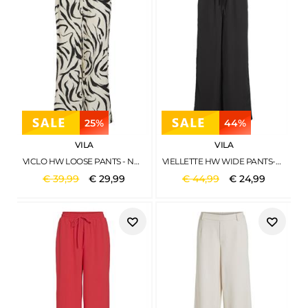
25%
44%
VILA
VILA
VICLO HW LOOSE PANTS - NOOS BIRCH
VIELLETTE HW WIDE PANTS-NOOS BLACK
€
39
,
99
€
29
,
99
€
44
,
99
€
24
,
99